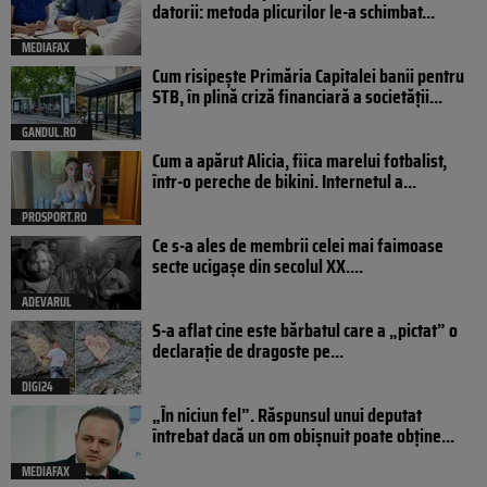
datorii: metoda plicurilor le-a schimbat...
MEDIAFAX
Cum risipește Primăria Capitalei banii pentru
STB, în plină criză financiară a societății...
GANDUL.RO
Cum a apărut Alicia, fiica marelui fotbalist,
într-o pereche de bikini. Internetul a...
PROSPORT.RO
Ce s-a ales de membrii celei mai faimoase
secte ucigașe din secolul XX....
ADEVARUL
S-a aflat cine este bărbatul care a „pictat” o
declarație de dragoste pe...
DIGI24
„În niciun fel”. Răspunsul unui deputat
întrebat dacă un om obișnuit poate obține...
MEDIAFAX