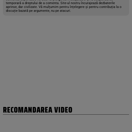
temporară a dreptului de a comenta. Site-ul nostru încurajează dezbaterile
aprinse, dar civilizate. Vă mulțumim pentru înțelegere și pentru contribuția la o
discuție bazată pe argumente, nu pe atacuri.
RECOMANDAREA VIDEO