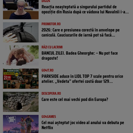
DIGI24
Reacția neașteptată a singurului partidul de
opoziţie din Rusia după ce văduva lui Navalnîi i-a...
PROMOTOR.RO
2026: Care e presiunea corectă în anvelope pe
caniculă. Cauciucurile de iarnă pot să facă...
RÂZI CU LACRIMI
BANCUL ZILEI. Badea Gheorghe: – Nu pot face
dragoste!
GO4IT.RO
PARKSIDE aduce în LIDL TOP 7 scule pentru orice
atelier. „Vedeta” ofertei costă doar 129...
DESCOPERA.RO
Care este cel mai vechi pod din Europa?
GO4GAMES
Cel mai așteptat joc video al anului va debuta pe
Netflix