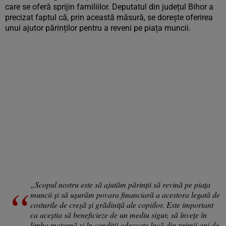
care se oferă sprijin familiilor. Deputatul din județul Bihor a
precizat faptul că, prin această măsură, se dorește oferirea
unui ajutor părinților pentru a reveni pe piața muncii.
„Scopul nostru este să ajutăm părinţii să revină pe piaţa
muncii şi să uşurăm povara financiară a acestora legată de
costurile de creşă şi grădiniţă ale copiilor. Este important
ca aceştia să beneficieze de un mediu sigur, să înveţe în
limba maternă şi în condiţii adecvate încă din primii ani de