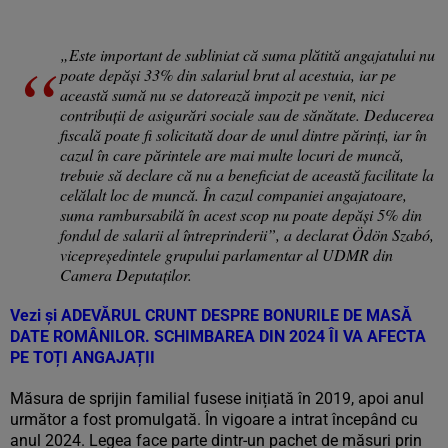
„Este important de subliniat că suma plătită angajatului nu
poate depăşi 33% din salariul brut al acestuia, iar pe
această sumă nu se datorează impozit pe venit, nici
contribuţii de asigurări sociale sau de sănătate. Deducerea
fiscală poate fi solicitată doar de unul dintre părinţi, iar în
cazul în care părintele are mai multe locuri de muncă,
trebuie să declare că nu a beneficiat de această facilitate la
celălalt loc de muncă. În cazul companiei angajatoare,
suma rambursabilă în acest scop nu poate depăşi 5% din
fondul de salarii al întreprinderii”, a declarat Ödön Szabó,
vicepreşedintele grupului parlamentar al UDMR din
Camera Deputaţilor.
Vezi și
ADEVĂRUL CRUNT DESPRE BONURILE DE MASĂ
DATE ROMÂNILOR. SCHIMBAREA DIN 2024 ÎI VA AFECTA
PE TOȚI ANGAJAȚII
Măsura de sprijin familial fusese inițiată în 2019, apoi anul
următor a fost promulgată. În vigoare a intrat începând cu
anul 2024. Legea face parte dintr-un pachet de măsuri prin