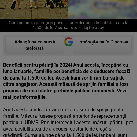
Cum pot intra părinții în posesia unei deduceri fiscale de până la
1.500 de lei / sursă foto: colaj Pixabay
Adaugă-ne ca sursă
Urmărește-ne în Discover
preferată
Beneficii pentru părinți în 2024! Anul acesta, începând cu
luna ianuarie, familiile pot beneficia de o deducere fiscală
de până la 1.500 de lei. Acești bani vor fi rambursați de
către angajator. Această măsură de sprijin familial a fost
propusă de unul dintre partidele politice românești. Vezi
mai jos informațiile.
Anul acesta a intrat în vigoare o măsură de sprijin pentru
familie. Măsura fusese propusă anterior de reprezentanții
partidului UDMR. Prin intermediul acestei măsuri, părinții pot
avea posibilitatea de a acoperi costurile de creșă și
grădiniță. Suma ajunge până la 1.500 de lei, iar banii sunt