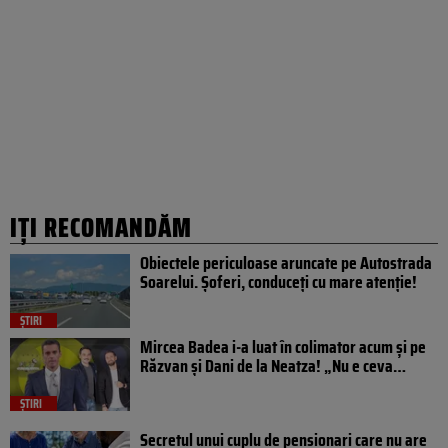
IȚI RECOMANDĂM
Obiectele periculoase aruncate pe Autostrada
Soarelui. Șoferi, conduceți cu mare atenție!
ȘTIRI
Mircea Badea i-a luat în colimator acum și pe
Răzvan și Dani de la Neatza! „Nu e ceva…
ȘTIRI
Secretul unui cuplu de pensionari care nu are