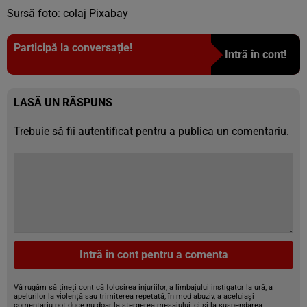
Sursă foto: colaj Pixabay
Participă la conversație!
Intră în cont!
LASĂ UN RĂSPUNS
Trebuie să fii
autentificat
pentru a publica un comentariu.
Intră în cont pentru a comenta
Vă rugăm să țineți cont că folosirea injuriilor, a limbajului instigator la ură, a
apelurilor la violență sau trimiterea repetată, în mod abuziv, a aceluiași
comentariu pot duce nu doar la ștergerea mesajului, ci și la suspendarea