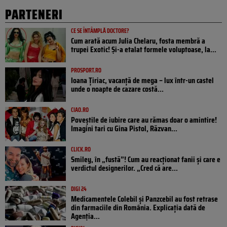
PARTENERI
CE SE ÎNTÂMPLĂ DOCTORE?
Cum arată acum Julia Chelaru, fosta membră a
trupei Exotic! Și-a etalat formele voluptoase, la...
PROSPORT.RO
Ioana Țiriac, vacanță de mega – lux într-un castel
unde o noapte de cazare costă...
CIAO.RO
Poveştile de iubire care au rămas doar o amintire!
Imagini tari cu Gina Pistol, Răzvan...
CLICK.RO
Smiley, în „fustă”! Cum au reacționat fanii și care e
verdictul designerilor. „Cred că are...
DIGI 24
Medicamentele Colebil și Panzcebil au fost retrase
din farmaciile din România. Explicația dată de
Agenția...