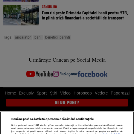
GANDUL.RO
Cum risipește Primăria Capitalei banii pentru STB,
în plină criză financiară a societății de transport
Tags:
angajator
bani
beneficii parinti
Urmărește Cancan pe Social Media
Home
Exclusiv
Sport
Știri
Video
Horoscop
Vedete
Paparazzi
AI UN PONT?
Scrie-ne pe Whatsapp
, sună la 0741226226 sau trimite mail la
pont@cancan.ro
Nouă ne pasă ca datele tale personale să rămână confidențiale
Noi și partenerii noștri
1019
stocăm și/sau accesăm informații pe dispozitivul dvs., precum identificatorii cookie
unici pentru prelucrarea datelor cu caracter personal. Puteți accepta sau gestiona preferințele dvs. făcând clic mai
Știri interne
Știri externe
Politică
jos, respectiv vă puteți opune utilizării unui interes legitim în orice moment pe pagina cu politica de