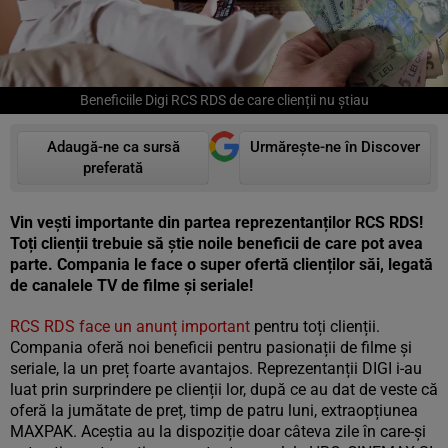
Beneficiile Digi RCS RDS de care clienții nu știau
Adaugă-ne ca sursă
Urmărește-ne în Discover
preferată
Vin vești importante din partea reprezentanților RCS RDS!
Toți clienții trebuie să știe noile beneficii de care pot avea
parte. Compania le face o super ofertă clienților săi, legată
de canalele TV de filme și seriale!
RCS RDS face un anunț important
pentru toți clienții.
Compania oferă noi beneficii pentru pasionații de filme și
seriale, la un preț foarte avantajos. Reprezentanții DIGI i-au
luat prin surprindere pe clienții lor, după ce au dat de veste că
oferă la jumătate de preț, timp de patru luni, extraopțiunea
MAXPAK. Aceștia au la dispoziție doar câteva zile în care-și