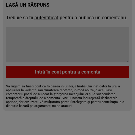
LASĂ UN RĂSPUNS
Trebuie să fii
autentificat
pentru a publica un comentariu.
Intră în cont pentru a comenta
Vă rugăm să țineți cont că folosirea injuriilor, a limbajului instigator la ură, a
apelurilor la violență sau trimiterea repetată, în mod abuziv, a aceluiași
comentariu pot duce nu doar la ștergerea mesajului, ci și la suspendarea
temporară a dreptului de a comenta. Site-ul nostru încurajează dezbaterile
aprinse, dar civilizate. Vă mulțumim pentru înțelegere și pentru contribuția la o
discuție bazată pe argumente, nu pe atacuri.