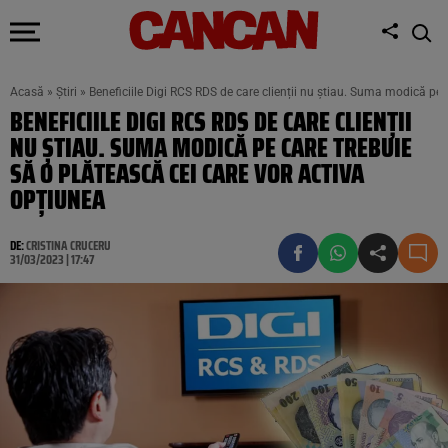
Acasă
»
Știri
»
Beneficiile Digi RCS RDS de care clienții nu știau. Suma modică pe 
BENEFICIILE DIGI RCS RDS DE CARE CLIENȚII
NU ȘTIAU. SUMA MODICĂ PE CARE TREBUIE
SĂ O PLĂTEASCĂ CEI CARE VOR ACTIVA
OPȚIUNEA
DE:
CRISTINA CRUCERU
31/03/2023 | 17:47