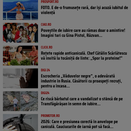
PROSPORT.RO
FOTO. E de-o frumusețe rară, dar își acuză iubitul de
violență
CIAO.RO
Poveştile de iubire care au rămas doar o amintire!
Imagini tari cu Gina Pistol, Răzvan...
CLICK.RO
Rețete rapide anticaniculă. Chef Cătălin Scărlătescu
vă invită la tocăniță de linte: „Spor la proteine!”
DIGI 24
Escrocheria „Văduvelor negre”, o adevărată
industrie în Rusia. Căsătorii cu proaspeți recruți,
pentru a încasa...
DIGI24
Ce riscă bărbatul care a vandalizat o stâncă de pe
Transfăgărășan în semn de iubire...
PROMOTOR.RO
2026: Care e presiunea corectă în anvelope pe
caniculă. Cauciucurile de iarnă pot să facă...