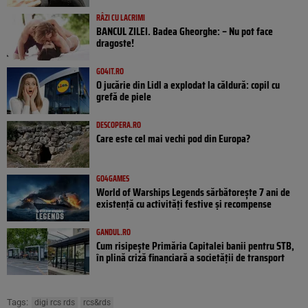
RÂZI CU LACRIMI
BANCUL ZILEI. Badea Gheorghe: – Nu pot face
dragoste!
GO4IT.RO
O jucărie din Lidl a explodat la căldură: copil cu
grefă de piele
DESCOPERA.RO
Care este cel mai vechi pod din Europa?
GO4GAMES
World of Warships Legends sărbătorește 7 ani de
existență cu activități festive și recompense
GANDUL.RO
Cum risipește Primăria Capitalei banii pentru STB,
în plină criză financiară a societății de transport
Tags:
digi rcs rds
rcs&rds