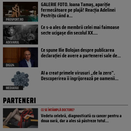
GALERIE FOTO. Ioana Tamaş, apariție
fermecătoare pe plajă! Reacția Adelinei
Pestrițu când a...
PROSPORT.RO
Ce s-a ales de membrii celei mai faimoase
secte ucigașe din secolul XX....
ADEVARUL
Ce spune Ilie Bolojan despre publicarea
declarației de avere a partenerei sale de...
DIGI24
AI a creat primele virusuri „de la zero”.
Descoperirea îi îngrijorează pe oamenii...
MEDIAFAX
PARTENERI
CE SE ÎNTÂMPLĂ DOCTORE?
Vedeta celebră, diagnosticată cu cancer pentru a
doua oară, dar a ales să păstreze totul...