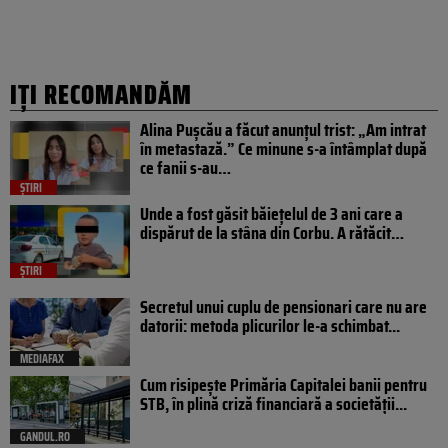
IȚI RECOMANDĂM
Alina Pușcău a făcut anunțul trist: „Am intrat
în metastază.” Ce minune s-a întâmplat după
ce fanii s-au…
ȘTIRI
Unde a fost găsit băiețelul de 3 ani care a
dispărut de la stâna din Corbu. A rătăcit…
ȘTIRI
Secretul unui cuplu de pensionari care nu are
datorii: metoda plicurilor le-a schimbat...
MEDIAFAX
Cum risipește Primăria Capitalei banii pentru
STB, în plină criză financiară a societății...
GANDUL.RO