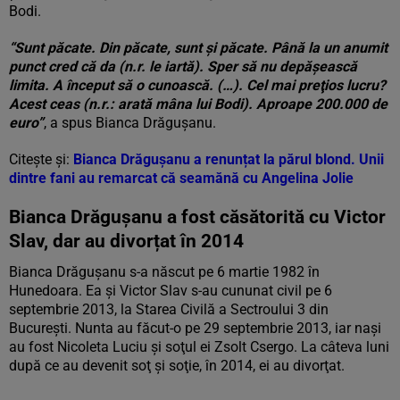
Bodi.
“Sunt păcate. Din păcate, sunt şi păcate. Până la un anumit
punct cred că da (n.r. le iartă). Sper să nu depăşească
limita. A început să o cunoască. (…). Cel mai preţios lucru?
Acest ceas (n.r.: arată mâna lui Bodi). Aproape 200.000 de
euro”
, a spus Bianca Drăguşanu.
Citește și:
Bianca Drăgușanu a renunțat la părul blond. Unii
dintre fani au remarcat că seamănă cu Angelina Jolie
Bianca Drăgușanu a fost căsătorită cu Victor
Slav, dar au divorțat în 2014
Bianca Drăguşanu s-a născut pe 6 martie 1982 în
Hunedoara. Ea şi Victor Slav s-au cununat civil pe 6
septembrie 2013, la Starea Civilă a Sectroului 3 din
Bucureşti. Nunta au făcut-o pe 29 septembrie 2013, iar naşi
au fost Nicoleta Luciu şi soţul ei Zsolt Csergo. La câteva luni
după ce au devenit soţ şi soţie, în 2014, ei au divorţat.