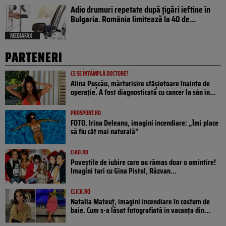
Adio drumuri repetate după țigări ieftine în
Bulgaria. România limitează la 40 de...
MEDIAFAX
PARTENERI
CE SE ÎNTÂMPLĂ DOCTORE?
Alina Pușcău, mărturisire sfâșietoare înainte de
operație. A fost diagnosticată cu cancer la sân în...
PROSPORT.RO
FOTO. Irina Deleanu, imagini incendiare: „Îmi place
să fiu cât mai naturală”
CIAO.RO
Poveştile de iubire care au rămas doar o amintire!
Imagini tari cu Gina Pistol, Răzvan...
CLICK.RO
Natalia Mateuț, imagini incendiare în costum de
baie. Cum s-a lăsat fotografiată în vacanța din...