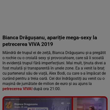
Bianca Drăgușanu, apariție mega-sexy la
petrecerea VIVA 2019
Mândră de trupul ei de zeiță, Bianca Drăgușanu și-a pregătit
o rochie cu o croială sexy și provocatoare, care să îi scoată
în evidență trupul fără imperfecțiuni. Mai mult, ținuta divei a
fost mulată și transparentă în unele zone. Ea a venit la braț
cu partenerul său de viață, Alex Bodi, cu care s-a împăcat de
curând pentru a treia oară. Cei doi îndrăgostiți au venit cu o
maşină de jumătate de milion de euro și au ajuns la
petrecerea VIVA!
după ora 21:00.