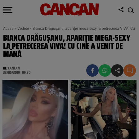
Acasă
»
Vedete
»
Bianca Drăgușanu, apariție mega-sexy la petrecerea VIVA! Cu c
BIANCA DRĂGUȘANU, APARIȚIE MEGA-SEXY
LA PETRECEREA VIVA! CU CINE A VENIT DE
MÂNĂ
DE:
CANCAN
23/05/2019 | 09:30