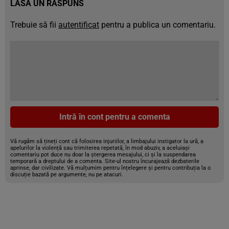
LASĂ UN RĂSPUNS
Trebuie să fii
autentificat
pentru a publica un comentariu.
Intră în cont pentru a comenta
Vă rugăm să țineți cont că folosirea injuriilor, a limbajului instigator la ură, a
apelurilor la violență sau trimiterea repetată, în mod abuziv, a aceluiași
comentariu pot duce nu doar la ștergerea mesajului, ci și la suspendarea
temporară a dreptului de a comenta. Site-ul nostru încurajează dezbaterile
aprinse, dar civilizate. Vă mulțumim pentru înțelegere și pentru contribuția la o
discuție bazată pe argumente, nu pe atacuri.