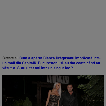
Citește și:
Cum a apărut Bianca Drăgușanu îmbrăcată într-
un mall din Capitală. Bucureștenii și-au dat coate când au
văzut-o. S-au uitat toți într-un singur loc ?