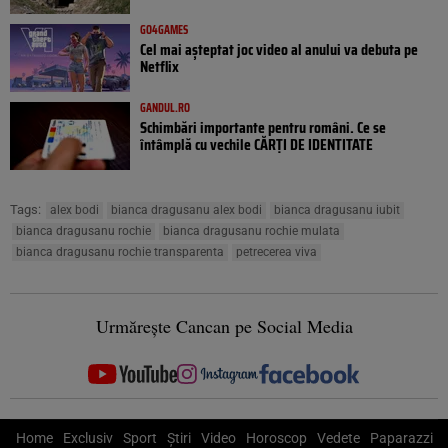
GO4GAMES
Cel mai așteptat joc video al anului va debuta pe
Netflix
GANDUL.RO
Schimbări importante pentru români. Ce se
întâmplă cu vechile CĂRȚI DE IDENTITATE
Tags:
alex bodi
bianca dragusanu alex bodi
bianca dragusanu iubit
bianca dragusanu rochie
bianca dragusanu rochie mulata
bianca dragusanu rochie transparenta
petrecerea viva
Urmărește Cancan pe Social Media
Home
Exclusiv
Sport
Știri
Video
Horoscop
Vedete
Paparazzi