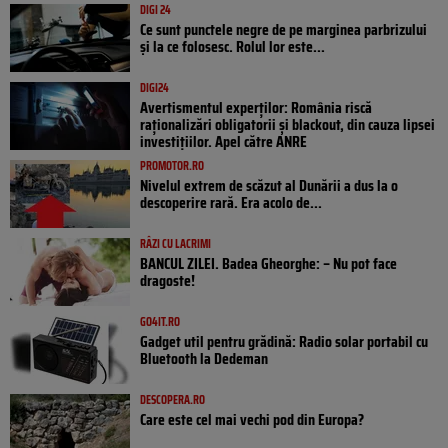
DIGI 24
Ce sunt punctele negre de pe marginea parbrizului
și la ce folosesc. Rolul lor este...
DIGI24
Avertismentul experților: România riscă
raționalizări obligatorii și blackout, din cauza lipsei
investițiilor. Apel către ANRE
PROMOTOR.RO
Nivelul extrem de scăzut al Dunării a dus la o
descoperire rară. Era acolo de...
RÂZI CU LACRIMI
BANCUL ZILEI. Badea Gheorghe: – Nu pot face
dragoste!
GO4IT.RO
Gadget util pentru grădină: Radio solar portabil cu
Bluetooth la Dedeman
DESCOPERA.RO
Care este cel mai vechi pod din Europa?