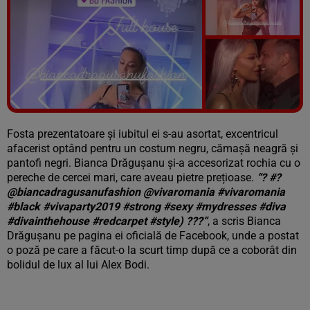
Vezi galeria foto
28 poze
Fosta prezentatoare și iubitul ei s-au asortat, excentricul
afacerist optând pentru un costum negru, cămașă neagră și
pantofi negri. Bianca Drăgușanu și-a accesorizat rochia cu o
pereche de cercei mari, care aveau pietre prețioase.
“? #?
@biancadragusanufashion @vivaromania #vivaromania
#black #vivaparty2019 #strong #sexy #mydresses #diva
#divainthehouse #redcarpet #style) ???”
, a scris Bianca
Drăgușanu pe pagina ei oficială de Facebook, unde a postat
o poză pe care a făcut-o la scurt timp după ce a coborât din
bolidul de lux al lui Alex Bodi.