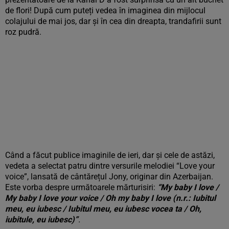
de flori! După cum puteți vedea în imaginea din mijlocul
colajului de mai jos, dar și în cea din dreapta, trandafirii sunt
roz pudră.
Când a făcut publice imaginile de ieri, dar și cele de astăzi,
vedeta a selectat patru dintre versurile melodiei “Love your
voice”, lansată de cântărețul Jony, originar din Azerbaijan.
Este vorba despre următoarele mărturisiri:
“My baby I love /
My baby I love your voice / Oh my baby I love (n.r.: Iubitul
meu, eu iubesc / Iubitul meu, eu iubesc vocea ta / Oh,
iubitule, eu iubesc)”
.