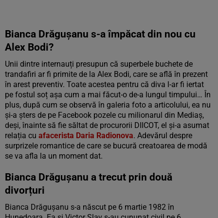
Bianca Drăgușanu s-a împăcat din nou cu
Alex Bodi?
Unii dintre internauți presupun că superbele buchete de
trandafiri ar fi primite de la Alex Bodi, care se află în prezent
în arest preventiv. Toate acestea pentru că diva l-ar fi iertat
pe fostul soț așa cum a mai făcut-o de-a lungul timpului… În
plus, după cum se observă în galeria foto a articolului, ea nu
și-a șters de pe Facebook pozele cu milionarul din Mediaș,
deși, înainte să fie săltat de procurorii DIICOT, el și-a asumat
relația cu
afacerista Daria Radionova
. Adevărul despre
surprizele romantice de care se bucură creatoarea de modă
se va afla la un moment dat.
Bianca Drăgușanu a trecut prin două
divorțuri
Bianca Drăguşanu s-a născut pe 6 martie 1982 în
Hunedoara. Ea şi Victor Slav s-au cununat civil pe 6