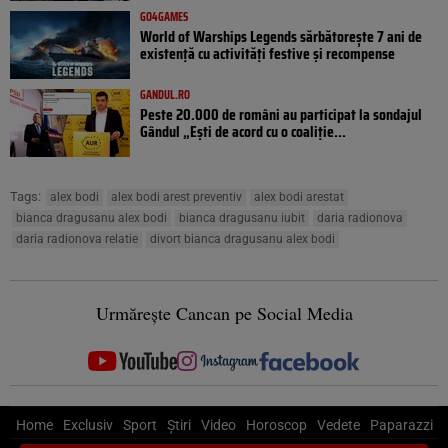
GO4GAMES
World of Warships Legends sărbătorește 7 ani de
existență cu activități festive și recompense
GANDUL.RO
Peste 20.000 de români au participat la sondajul
Gândul „Ești de acord cu o coaliție...
Tags:
alex bodi
alex bodi arest preventiv
alex bodi arestat
bianca dragusanu alex bodi
bianca dragusanu iubit
daria radionova
daria radionova relatie
divort bianca dragusanu alex bodi
Urmărește Cancan pe Social Media
Home
Exclusiv
Sport
Știri
Video
Horoscop
Vedete
Paparazzi