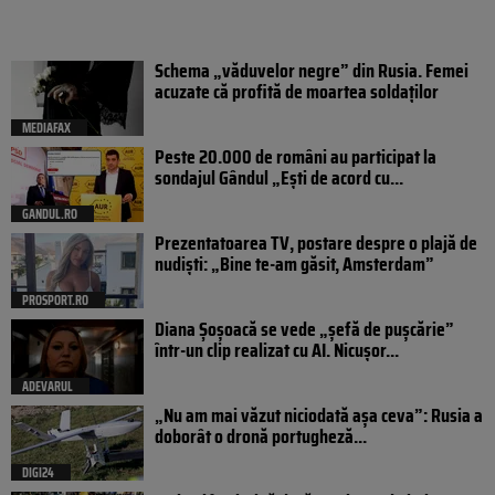
Schema „văduvelor negre” din Rusia. Femei
acuzate că profită de moartea soldaților
MEDIAFAX
Peste 20.000 de români au participat la
sondajul Gândul „Ești de acord cu...
GANDUL.RO
Prezentatoarea TV, postare despre o plajă de
nudiști: „Bine te-am găsit, Amsterdam”
PROSPORT.RO
Diana Șoșoacă se vede „șefă de pușcărie”
într-un clip realizat cu AI. Nicușor...
ADEVARUL
„Nu am mai văzut niciodată așa ceva”: Rusia a
doborât o dronă portugheză...
DIGI24