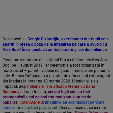
Descoperă și:
Cengiz Şıklaroğlu, avertisment dur după ce a
apărut în presă o poză de la întâlnirea pe care a avut-o cu
Alex Bodi! În ce ipostază au fost surprinși cei doi milionari
Fosta prezentatoare de la Kanal D s-a căsătorit civil cu Alex
Bodi pe 1 august 2019, iar ceremonia a fost organizată în
mare secret – părinții vedetei nu știau nimic despre planurile
sale. Bianca Drăgușanu a divorțat de afaceristul extravagant
din Mediaș la notar pe 10 martie 2020. Ulterior, ei s-au
împăcat, deși
milionarul s-a afișat o vreme cu Daria
Radionova
. Luna trecută,
cei doi foști soți au fost
protagoniștii unui episod traumatizant suprins de
paparazii
CANCAN.RO
;
imaginile au scandalizat pe toată
lumea
, iar
ei au fost puși la zid
. Deși au încercat să își mai
acorde o șansă, la începutul acestei luni,
Bianca Drăgușanu