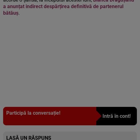
a anunțat indirect despărțirea definitivă de partenerul
bătăuș
.
Participă la conversație!
Intră în cont!
LASĂ UN RĂSPUNS