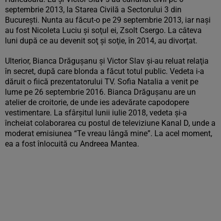
septembrie 2013, la Starea Civilă a Sectorului 3 din
Bucureşti. Nunta au făcut-o pe 29 septembrie 2013, iar naşi
au fost Nicoleta Luciu şi soţul ei, Zsolt Csergo. La câteva
luni după ce au devenit soţ şi soţie, în 2014, au divorţat.
Ulterior, Bianca Drăgușanu și Victor Slav şi-au reluat relaţia
în secret, după care blonda a făcut totul public. Vedeta i-a
dăruit o fiică prezentatorului TV. Sofia Natalia a venit pe
lume pe 26 septembrie 2016. Bianca Drăgușanu are un
atelier de croitorie, de unde ies adevărate capodopere
vestimentare. La sfârșitul lunii iulie 2018, vedeta și-a
încheiat colaborarea cu postul de televiziune Kanal D, unde a
moderat emisiunea “Te vreau lângă mine”. La acel moment,
ea a fost înlocuită cu Andreea Mantea.