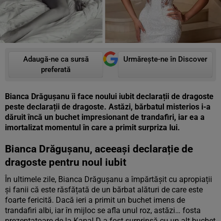
Adaugă-ne ca sursă
Urmărește-ne în Discover
preferată
Bianca Drăgușanu îi face noului iubit declarații de dragoste
peste declarații de dragoste. Astăzi, bărbatul misterios i-a
dăruit încă un buchet impresionant de trandafiri, iar ea a
imortalizat momentul în care a primit surpriza lui.
Bianca Drăgușanu, aceeași declarație de
dragoste pentru noul iubit
În ultimele zile, Bianca Drăgușanu a împărtășit cu apropiații
și fanii că este răsfățată de un bărbat alături de care este
foarte fericită. Dacă ieri a primit un buchet imens de
trandafiri albi, iar în mijloc se afla unul roz, astăzi… fosta
prezentatoare de la Kanal D a fost surprinsă cu un alt buchet