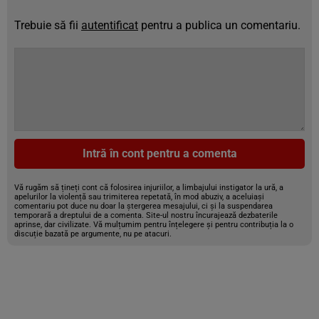
Trebuie să fii
autentificat
pentru a publica un comentariu.
Intră în cont pentru a comenta
Vă rugăm să țineți cont că folosirea injuriilor, a limbajului instigator la ură, a
apelurilor la violență sau trimiterea repetată, în mod abuziv, a aceluiași
comentariu pot duce nu doar la ștergerea mesajului, ci și la suspendarea
temporară a dreptului de a comenta. Site-ul nostru încurajează dezbaterile
aprinse, dar civilizate. Vă mulțumim pentru înțelegere și pentru contribuția la o
discuție bazată pe argumente, nu pe atacuri.