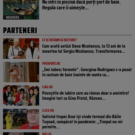
Nu intri în piscină dacă porți șort de baie.
Regula care îi uimește...
MEDIAFAX
PARTENERI
CE SE ÎNTÂMPLĂ DOCTORE?
Cum arată astăzi Dana Nicolaescu, la 13 ani de la
moartea lui Sergiu Nicolaescu. Transformarea...
PROSPORT.RO
„Îmi iubesc formele”. Georgina Rodriguez s-a pozat
în costum de baie înainte de nunta cu...
CIAO.RO
Poveştile de iubire care au rămas doar o amintire!
Imagini tari cu Gina Pistol, Răzvan...
CLICK.RO
Solistul trupei Azur își vinde terenul din Băile
Tușnad, cumpărat în pandemie: „Timpul nu-mi
permite...
DIGI 24