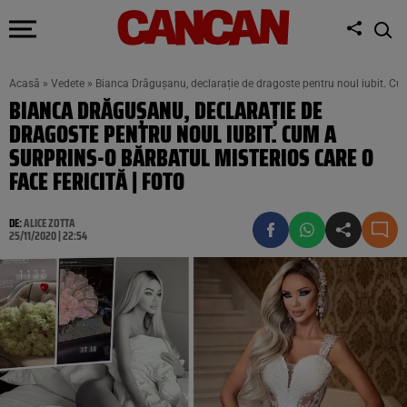
Acasă
»
Vedete
»
Bianca Drăgușanu, declarație de dragoste pentru noul iubit. Cum 
BIANCA DRĂGUȘANU, DECLARAȚIE DE
DRAGOSTE PENTRU NOUL IUBIT. CUM A
SURPRINS-O BĂRBATUL MISTERIOS CARE O
FACE FERICITĂ | FOTO
DE:
ALICE ZOTTA
25/11/2020 | 22:54