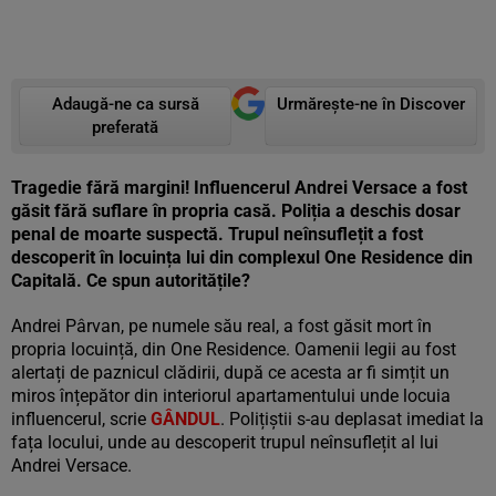
Adaugă-ne ca sursă
Urmărește-ne în Discover
preferată
Tragedie fără margini! Influencerul Andrei Versace a fost
găsit fără suflare în propria casă. Poliția a deschis dosar
penal de moarte suspectă. Trupul neînsuflețit a fost
descoperit în locuința lui din complexul One Residence din
Capitală. Ce spun autoritățile?
Andrei Pârvan, pe numele său real, a fost găsit mort în
propria locuință, din One Residence. Oamenii legii au fost
alertați de paznicul clădirii, după ce acesta ar fi simțit un
miros înțepător din interiorul apartamentului unde locuia
influencerul, scrie
GÂNDUL
. Polițiștii s-au deplasat imediat la
fața locului, unde au descoperit trupul neînsuflețit al lui
Andrei Versace.