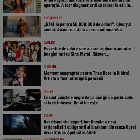
operație. A fost diagnosticată cu cancer la sân în...
PROSPORT.RO
„Bătălia pentru 50.000.000 de dolari”. Divorțul
anului: Anamaria atacă averea milionarului
CIAO.RO
Poveştile de iubire care au rămas doar o amintire!
Imagini tari cu Gina Pistol, Răzvan...
CLICK.RO
Moment neașteptat pentru Theo Rose la Nibiru!
Artista a fost întreruptă pe scenă
DIGI 24
Ce sunt punctele negre de pe marginea parbrizului
și la ce folosesc. Rolul lor este...
DIGI24
Avertismentul experților: România riscă
raționalizări obligatorii și blackout, din cauza lipsei
investițiilor. Apel către ANRE
PROMOTOR.RO