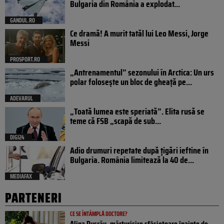
Bulgaria din România a explodat...
GANDUL.RO
Ce dramă! A murit tatăl lui Leo Messi, Jorge
Messi
PROSPORT.RO
„Antrenamentul” sezonului în Arctica: Un urs
polar folosește un bloc de gheață pe...
ADEVARUL
„Toată lumea este speriată”. Elita rusă se
teme că FSB „scapă de sub...
DIGI24
Adio drumuri repetate după țigări ieftine în
Bulgaria. România limitează la 40 de...
MEDIAFAX
PARTENERI
CE SE ÎNTÂMPLĂ DOCTORE?
Alina Pușcău, mărturisire sfâșietoare înainte de