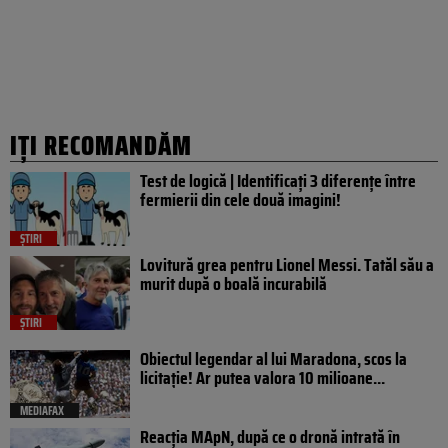
IȚI RECOMANDĂM
Test de logică | Identificați 3 diferențe între
fermierii din cele două imagini!
ȘTIRI
Lovitură grea pentru Lionel Messi. Tatăl său a
murit după o boală incurabilă
ȘTIRI
Obiectul legendar al lui Maradona, scos la
licitație! Ar putea valora 10 milioane...
MEDIAFAX
Reacția MApN, după ce o dronă intrată în