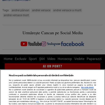
Tags:
andrei pârvan
andrei versace
andrei versace a murit
andrei versace mort
Urmărește Cancan pe Social Media
Home
Exclusiv
Sport
Știri
Video
Horoscop
Vedete
Paparazzi
AI UN PONT?
Scrie-ne pe Whatsapp
, sună la 0741226226 sau trimite mail la
Nouă ne pasă ca datele tale personale să rămână confidențiale
pont@cancan.ro
Noi și partenerii noștri
1019
stocăm și/sau accesăm informații pe dispozitivul dvs., precum identificatorii cookie
unici pentru prelucrarea datelor cu caracter personal. Puteți accepta sau gestiona preferințele dvs. făcând clic mai
jos, respectiv vă puteți opune utilizării unui interes legitim în orice moment pe pagina cu politica de
confidențialitate. Aceste alegeri vor fi raportate partenerilor noștri și nu vă vor afecta navigarea.
Mai multe detalii
Știri interne
Știri externe
Politică
Noi si partenerii nostri (retelele de socializare si agentiile de publicitate partenere, precum si furnizorii nostri de
servicii de date analitice) prelucram date pentru a permite website-ului sa functioneze, pentru a personaliza
continutul si anunturile publicitare afisate in functie de interesele si/sau profilul dvs., pentru a va oferi
Ultimele stiri
Diete
Insula Iubirii
Dictionar de vise
LIFE STYLE
functionalitati aferente retelelor de socializare si pentru a analiza traficul pe website. Beneficiati de drepturile
prevazute de art. 15-22 din GDPR in legatura cu prelucrarea datelor cu caracter personal. Aceste drepturi pot fi
exercitate prin modalitatea indicata
aici
. Prin click pe “ACCEPT TOATE”, acceptati folosirea tuturor Tehnologiilor de
Horoscop
tip Cookie, care implica inclusiv acceptul dvs. cu privire la stocarea/accesarea informatiilor de catre Vendor-ii cu