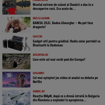
Nivelul extrem de scăzut al Dunării a dus la o
descoperire rară. Era acolo de...
RÂZI CU LACRIMI
BANCUL ZILEI. Badea Gheorghe: – Nu pot face
dragoste!
GO4IT.RO
Gadget util pentru grădină: Radio solar portabil cu
Bluetooth la Dedeman
DESCOPERA.RO
Care este cel mai vechi pod din Europa?
GO4GAMES
Cel mai așteptat joc video al anului va debuta pe
Netflix
GANDUL.RO
Reacția MApN, după ce o dronă intrată în Bulgaria
din România a explodat în apropierea...