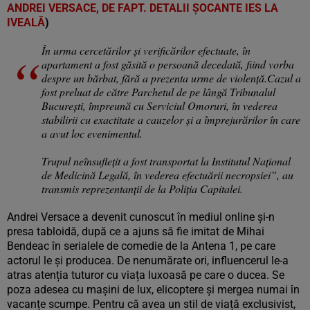
ANDREI VERSACE, DE FAPT. DETALII ȘOCANTE IES LA
IVEALĂ
)
În urma cercetărilor și verificărilor efectuate, în
apartament a fost găsită o persoană decedată, fiind vorba
despre un bărbat, fără a prezenta urme de violență.Cazul a
fost preluat de către Parchetul de pe lângă Tribunalul
București, împreună cu Serviciul Omoruri, în vederea
stabilirii cu exactitate a cauzelor și a împrejurărilor în care
a avut loc evenimentul.
Trupul neînsuflețit a fost transportat la Institutul Național
de Medicină Legală, în vederea efectuării necropsiei”, au
transmis reprezentanții de la Poliția Capitalei.
Andrei Versace a devenit cunoscut în mediul online și-n
presa tabloidă, după ce a ajuns să fie imitat de Mihai
Bendeac în serialele de comedie de la Antena 1, pe care
actorul le și producea. De nenumărate ori, influencerul le-a
atras atenția tuturor cu viața luxoasă pe care o ducea. Se
poza adesea cu mașini de lux, elicoptere și mergea numai în
vacanțe scumpe. Pentru că avea un stil de viață exclusivist,