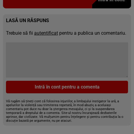
LASĂ UN RĂSPUNS
Trebuie să fii
autentificat
pentru a publica un comentariu.
Intră în cont pentru a comenta
Vă rugăm să țineți cont că folosirea injuriilor, a limbajului instigator la ură, a
apelurilor la violență sau trimiterea repetată, în mod abuziv, a aceluiași
comentariu pot duce nu doar la ștergerea mesajului, ci și la suspendarea
temporară a dreptului de a comenta. Site-ul nostru încurajează dezbaterile
aprinse, dar civilizate. Vă mulțumim pentru înțelegere și pentru contribuția la o
discuție bazată pe argumente, nu pe atacuri.