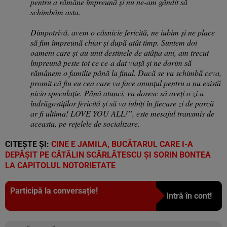
pentru a rămâne împreună și nu ne-am gândit să
schimbăm asta.
Dimpotrivă, avem o căsnicie fericită, ne iubim și ne place
să fim împreună chiar și după atât timp. Suntem doi
oameni care și-au unit destinele de atâția ani, am trecut
împreună peste tot ce ce-a dat viață și ne dorim să
rămânem o familie până la final. Dacă se va schimbă ceva,
promit că fiu eu cea care va face anunțul pentru a nu există
nicio speculație. Până atunci, va doresc să aveți o zi a
îndrăgostiților fericită și să va iubiți în fiecare zi de parcă
ar fi ultima! LOVE YOU ALL!”, este mesajul transmis de
aceasta, pe rețelele de socializare.
CITEȘTE ȘI:
CINE E JAMILA, BUCĂTARUL CARE I-A
DEPĂȘIT PE CĂTĂLIN SCĂRLĂTESCU ȘI SORIN BONTEA
LA CAPITOLUL NOTORIETATE
Participă la conversație!
Intră în cont!