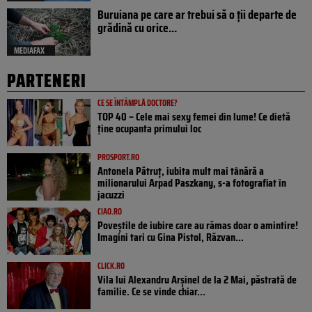
Buruiana pe care ar trebui să o ții departe de
grădină cu orice...
MEDIAFAX
PARTENERI
CE SE ÎNTÂMPLĂ DOCTORE?
TOP 40 – Cele mai sexy femei din lume! Ce dietă
ține ocupanta primului loc
PROSPORT.RO
Antonela Pătruț, iubita mult mai tânără a
milionarului Arpad Paszkany, s-a fotografiat în
jacuzzi
CIAO.RO
Poveştile de iubire care au rămas doar o amintire!
Imagini tari cu Gina Pistol, Răzvan...
CLICK.RO
Vila lui Alexandru Arșinel de la 2 Mai, păstrată de
familie. Ce se vinde chiar...