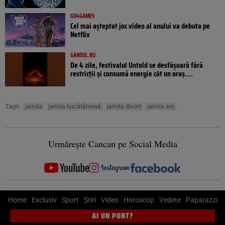
GO4GAMES
Cel mai așteptat joc video al anului va debuta pe
Netflix
GANDUL.RO
De 4 zile, festivalul Untold se desfășoară fără
restricții și consumă energie cât un oraș....
Tags:
jamila
jamila bucătăreasă
jamila divorț
jamila soț
Urmărește Cancan pe Social Media
Home
Exclusiv
Sport
Știri
Video
Horoscop
Vedete
Paparazzi
AI UN PONT?