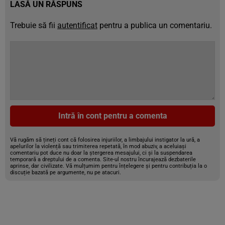
LASĂ UN RĂSPUNS
Trebuie să fii
autentificat
pentru a publica un comentariu.
Intră în cont pentru a comenta
Vă rugăm să țineți cont că folosirea injuriilor, a limbajului instigator la ură, a
apelurilor la violență sau trimiterea repetată, în mod abuziv, a aceluiași
comentariu pot duce nu doar la ștergerea mesajului, ci și la suspendarea
temporară a dreptului de a comenta. Site-ul nostru încurajează dezbaterile
aprinse, dar civilizate. Vă mulțumim pentru înțelegere și pentru contribuția la o
discuție bazată pe argumente, nu pe atacuri.