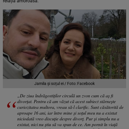
relația amoroasă.
Jamila și soțul ei / Foto: Facebook
„De ziua îndrăgostiților circulă un zvon cum că aș fi
divorțat. Pentru că am văzut că acest subiect stârnește
curiozitatea multora, vreau să-l clarific. Sunt căsătorită de
aproape 16 ani, iar între mine și soțul meu nu a existat
niciodată vreo discuție despre divorț. Pur și simplu nu a
existat, nici nu știu să va spun de ce. Am pornit în viață