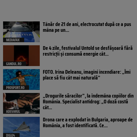
Tânăr de 21 de ani, electrocutat după ce a pus
mâna pe un...
MEDIAFAX
De 4 zile, festivalul Untold se desfășoară fără
restricții și consumă energie cât...
GANDUL.RO
FOTO. Irina Deleanu, imagini incendiare: „Îmi
place să fiu cât mai naturală”
PROSPORT.RO
„Drogurile săracilor”, la îndemâna copiilor din
România. Specialist antidrog: „O doză costă
cât...
ADEVARUL
Drona care a explodat în Bulgaria, aproape de
România, a fost identificată. Ce...
DIGI24