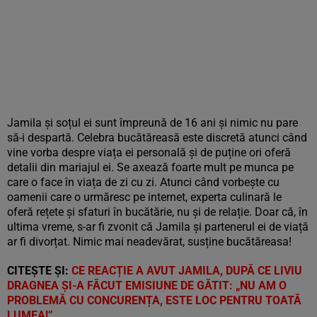
Jamila și soțul ei sunt împreună de 16 ani și nimic nu pare
să-i despartă. Celebra bucătăreasă este discretă atunci când
vine vorba despre viața ei personală și de puține ori oferă
detalii din mariajul ei. Se axează foarte mult pe munca pe
care o face în viața de zi cu zi. Atunci când vorbește cu
oamenii care o urmăresc pe internet, experta culinară le
oferă rețete și sfaturi în bucătărie, nu și de relație. Doar că, în
ultima vreme, s-ar fi zvonit că Jamila și partenerul ei de viață
ar fi divorțat. Nimic mai neadevărat, susține bucătăreasa!
CITEȘTE ȘI:
CE REACȚIE A AVUT JAMILA, DUPĂ CE LIVIU
DRAGNEA ȘI-A FĂCUT EMISIUNE DE GĂTIT: „NU AM O
PROBLEMĂ CU CONCURENȚA, ESTE LOC PENTRU TOATĂ
LUMEA!”