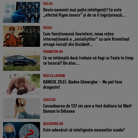
DIGI 24
Devin oamenii mai puțin inteligenți? Ce este
„efectul Flynn invers” și de ce îi îngrijorează...
DIGI24
Cum funcționează Sovintern, noua rețea
internațională a „socialiștilor” cu care Kremlinul
atrage recruți din Occident...
PROMOTOR.RO
Ce se întâmplă dacă trebuie să fugi cu Tesla în timp
ce încarcă? Un atac...
RÂZI CU LACRIMI
BANCUL ZILEI. Badea Gheorghe: – Nu pot face
dragoste!
GO4IT.RO
Cascadoarea de 137 cm care a fost dublura lui Matt
Damon în Odiseea
DESCOPERA.RO
Este adevărat că inteligența oamenilor scade?