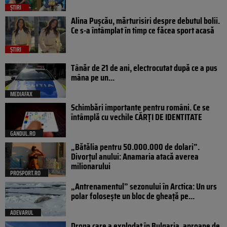
ȘTIRI
Alina Pușcău, mărturisiri despre debutul bolii.
Ce s-a întâmplat în timp ce făcea sport acasă
ȘTIRI
Tânăr de 21 de ani, electrocutat după ce a pus
mâna pe un...
MEDIAFAX
Schimbări importante pentru români. Ce se
întâmplă cu vechile CĂRȚI DE IDENTITATE
GANDUL.RO
„Bătălia pentru 50.000.000 de dolari”.
Divorțul anului: Anamaria atacă averea
milionarului
PROSPORT.RO
„Antrenamentul” sezonului în Arctica: Un urs
polar folosește un bloc de gheață pe...
ADEVARUL
Drona care a explodat în Bulgaria, aproape de