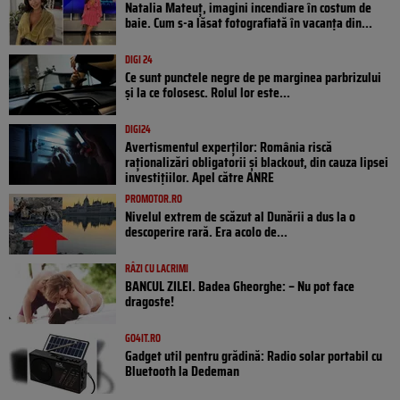
Natalia Mateuț, imagini incendiare în costum de
baie. Cum s-a lăsat fotografiată în vacanța din...
DIGI 24
Ce sunt punctele negre de pe marginea parbrizului
și la ce folosesc. Rolul lor este...
DIGI24
Avertismentul experților: România riscă
raționalizări obligatorii și blackout, din cauza lipsei
investițiilor. Apel către ANRE
PROMOTOR.RO
Nivelul extrem de scăzut al Dunării a dus la o
descoperire rară. Era acolo de...
RÂZI CU LACRIMI
BANCUL ZILEI. Badea Gheorghe: – Nu pot face
dragoste!
GO4IT.RO
Gadget util pentru grădină: Radio solar portabil cu
Bluetooth la Dedeman