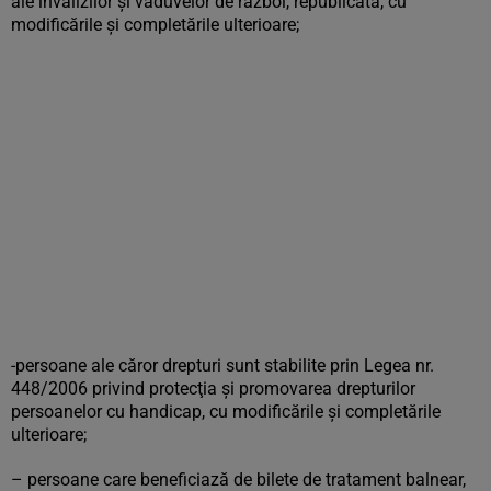
ale invalizilor şi văduvelor de război, republicată, cu
modificările şi completările ulterioare;
-persoane ale căror drepturi sunt stabilite prin Legea nr.
448/2006 privind protecţia şi promovarea drepturilor
persoanelor cu handicap, cu modificările şi completările
ulterioare;
– persoane care beneficiază de bilete de tratament balnear,