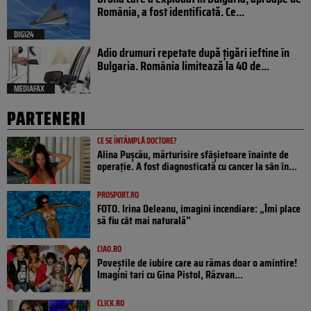
România, a fost identificată. Ce...
DIGI24
Adio drumuri repetate după țigări ieftine în
Bulgaria. România limitează la 40 de...
MEDIAFAX
PARTENERI
CE SE ÎNTÂMPLĂ DOCTORE?
Alina Pușcău, mărturisire sfâșietoare înainte de
operație. A fost diagnosticată cu cancer la sân în...
PROSPORT.RO
FOTO. Irina Deleanu, imagini incendiare: „Îmi place
să fiu cât mai naturală”
CIAO.RO
Poveştile de iubire care au rămas doar o amintire!
Imagini tari cu Gina Pistol, Răzvan...
CLICK.RO