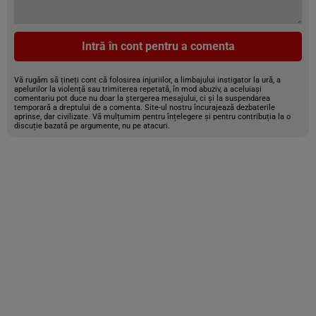
Intră în cont pentru a comenta
Vă rugăm să țineți cont că folosirea injuriilor, a limbajului instigator la ură, a
apelurilor la violență sau trimiterea repetată, în mod abuziv, a aceluiași
comentariu pot duce nu doar la ștergerea mesajului, ci și la suspendarea
temporară a dreptului de a comenta. Site-ul nostru încurajează dezbaterile
aprinse, dar civilizate. Vă mulțumim pentru înțelegere și pentru contribuția la o
discuție bazată pe argumente, nu pe atacuri.