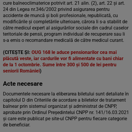
cure balneoclimaterice potrivit art. 21 alin. (2), art. 22 și art.
24 din Legea nr.346/2002 privind asigurarea pentru
accidente de muncă şi boli profesionale, republicată, cu
modificările și completările ulterioare, cărora li s-a stabilit de
către medicul expert al asigurărilor sociale din cadrul caselor
teritoriale de pensii, program individual de recuperare sau li
s-a emis o recomandare medicală de către medicul curant.
(CITEȘTE ȘI:
OUG 168 le aduce pensionarilor cea mai
plăcută veste, iar cardurile vor fi alimentate cu bani chiar
de la 1 octombrie. Sume între 300 și 500 de lei pentru
seniorii României
)
Acte necesare
Documentele necesare la eliberarea biletului sunt detaliate în
capitolul D din Criteriile de acordare a biletelor de tratament
balnear prin sistemul organizat și administrat de CNPP,
aprobate prin Ordinul Președintelui CNPP nr. 141/16.03.2021
și care este publicat pe site-ul CNPP pentru fiecare categorie
de beneficiar.