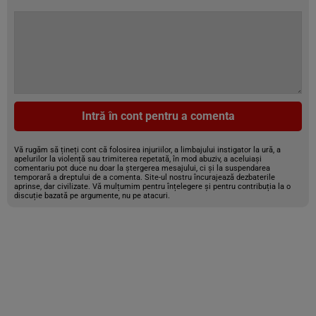
Intră în cont pentru a comenta
Vă rugăm să țineți cont că folosirea injuriilor, a limbajului instigator la ură, a
apelurilor la violență sau trimiterea repetată, în mod abuziv, a aceluiași
comentariu pot duce nu doar la ștergerea mesajului, ci și la suspendarea
temporară a dreptului de a comenta. Site-ul nostru încurajează dezbaterile
aprinse, dar civilizate. Vă mulțumim pentru înțelegere și pentru contribuția la o
discuție bazată pe argumente, nu pe atacuri.