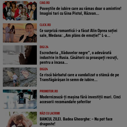
CIAO.RO
Poveştile de iubire care au rămas doar o amintire!
Imagini tari cu Gina Pistol, Răzvan...
CLICK.RO
Ce surpriză romantică i-a făcut Alin Oprea soției
sale, Medana: „Am plâns de emoție!” L-a...
DIGI 24
Escrocheria „Văduvelor negre”, o adevărată
industrie în Rusia. Căsătorii cu proaspeți recruți,
pentru a încasa...
DIGI24
Ce riscă bărbatul care a vandalizat o stâncă de pe
Transfăgărășan în semn de iubire...
PROMOTOR.RO
Modernizează-ți mașina fără investiții mari. Cinci
accesorii recomandate șoferilor
RÂZI CU LACRIMI
BANCUL ZILEI. Badea Gheorghe: – Nu pot face
dragoste!