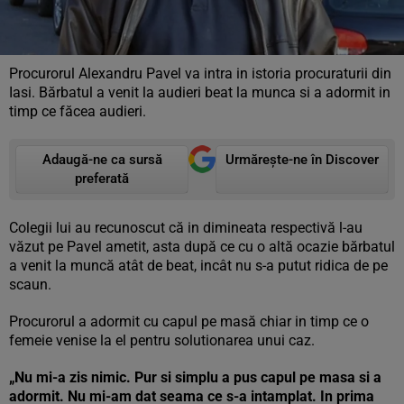
Procurorul Alexandru Pavel va intra in istoria procuraturii din
Iasi. Bărbatul a venit la audieri beat la munca si a adormit in
timp ce făcea audieri.
Adaugă-ne ca sursă
Urmărește-ne în Discover
preferată
Colegii lui au recunoscut că in dimineata respectivă l-au
văzut pe Pavel ametit, asta după ce cu o altă ocazie bărbatul
a venit la muncă atât de beat, incât nu s-a putut ridica de pe
scaun.
Procurorul a adormit cu capul pe masă chiar in timp ce o
femeie venise la el pentru solutionarea unui caz.
„Nu mi-a zis nimic. Pur si simplu a pus capul pe masa si a
adormit. Nu mi-am dat seama ce s-a intamplat. In prima