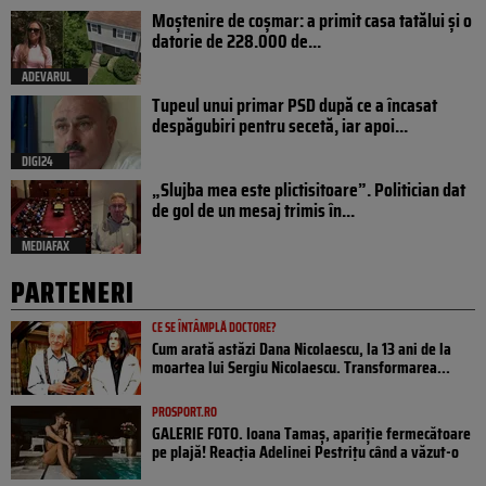
Moștenire de coșmar: a primit casa tatălui și o
datorie de 228.000 de...
ADEVARUL
Tupeul unui primar PSD după ce a încasat
despăgubiri pentru secetă, iar apoi...
DIGI24
„Slujba mea este plictisitoare”. Politician dat
de gol de un mesaj trimis în...
MEDIAFAX
PARTENERI
CE SE ÎNTÂMPLĂ DOCTORE?
Cum arată astăzi Dana Nicolaescu, la 13 ani de la
moartea lui Sergiu Nicolaescu. Transformarea...
PROSPORT.RO
GALERIE FOTO. Ioana Tamaş, apariție fermecătoare
pe plajă! Reacția Adelinei Pestrițu când a văzut-o