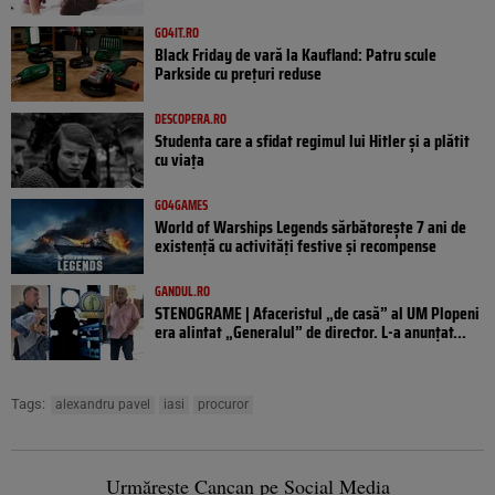
GO4IT.RO
Black Friday de vară la Kaufland: Patru scule
Parkside cu prețuri reduse
DESCOPERA.RO
Studenta care a sfidat regimul lui Hitler și a plătit
cu viața
GO4GAMES
World of Warships Legends sărbătorește 7 ani de
existență cu activități festive și recompense
GANDUL.RO
STENOGRAME | Afaceristul „de casă” al UM Plopeni
era alintat „Generalul” de director. L-a anunțat...
Tags:
alexandru pavel
iasi
procuror
Urmărește Cancan pe Social Media