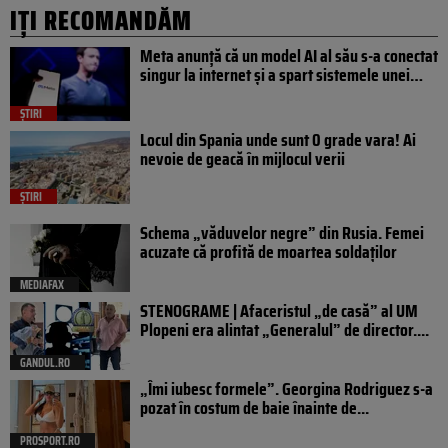
IȚI RECOMANDĂM
Meta anunță că un model AI al său s-a conectat
singur la internet și a spart sistemele unei…
ȘTIRI
Locul din Spania unde sunt 0 grade vara! Ai
nevoie de geacă în mijlocul verii
ȘTIRI
Schema „văduvelor negre” din Rusia. Femei
acuzate că profită de moartea soldaților
MEDIAFAX
STENOGRAME | Afaceristul „de casă” al UM
Plopeni era alintat „Generalul” de director....
GANDUL.RO
„Îmi iubesc formele”. Georgina Rodriguez s-a
pozat în costum de baie înainte de...
PROSPORT.RO