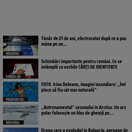
Tânăr de 21 de ani, electrocutat după ce a pus
mâna pe un...
MEDIAFAX
Schimbări importante pentru români. Ce se
întâmplă cu vechile CĂRȚI DE IDENTITATE
GANDUL.RO
FOTO. Irina Deleanu, imagini incendiare: „Îmi
place să fiu cât mai naturală”
PROSPORT.RO
„Antrenamentul” sezonului în Arctica: Un urs
polar folosește un bloc de gheață pe...
ADEVARUL
Drona care a explodat în Bulgaria, aproape de