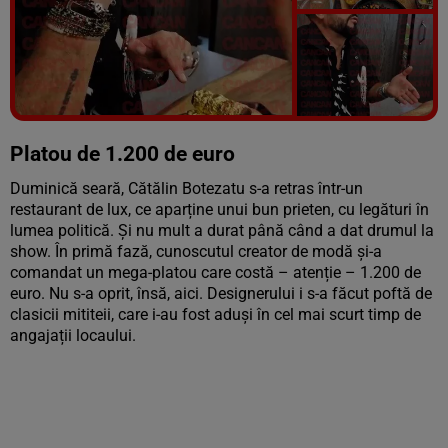
Vezi galeria foto
9 poze
Platou de 1.200 de euro
Duminică seară, Cătălin Botezatu s-a retras într-un
restaurant de lux, ce aparține unui bun prieten, cu legături în
lumea politică. Și nu mult a durat până când a dat drumul la
show. În primă fază, cunoscutul creator de modă și-a
comandat un mega-platou care costă – atenție – 1.200 de
euro. Nu s-a oprit, însă, aici. Designerului i s-a făcut poftă de
clasicii mititeii, care i-au fost aduși în cel mai scurt timp de
angajații locaului.