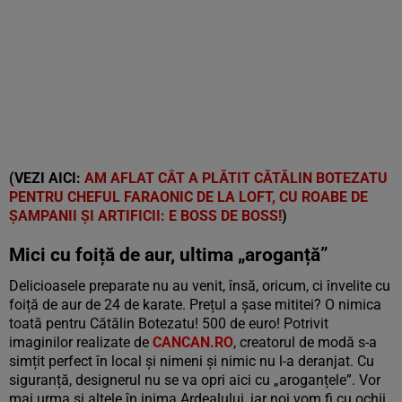
(VEZI AICI:
AM AFLAT CÂT A PLĂTIT CĂTĂLIN BOTEZATU
PENTRU CHEFUL FARAONIC DE LA LOFT, CU ROABE DE
ȘAMPANII ȘI ARTIFICII: E BOSS DE BOSS!
)
Mici cu foiță de aur, ultima „aroganță”
Delicioasele preparate nu au venit, însă, oricum, ci învelite cu
foiță de aur de 24 de karate. Prețul a șase mititei? O nimica
toată pentru Cătălin Botezatu! 500 de euro! Potrivit
imaginilor realizate de
CANCAN.RO
, creatorul de modă s-a
simțit perfect în local și nimeni și nimic nu l-a deranjat. Cu
siguranță, designerul nu se va opri aici cu „aroganțele”. Vor
mai urma și altele în inima Ardealului, iar noi vom fi cu ochii