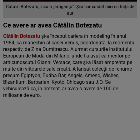
Cătălin Botezatu, încă o „aroganță”. Și-a comandat mici cu foiță de
aur
Ce avere ar avea Cătălin Botezatu
Cătălin Botezatu
și-a început cariera în modeling în anul
1984, ca manechin al casei Venus, coordonată, la momentul
respectiv, de Zina Dumitrescu. A urmat cursurile Institutului
European de Modă din Milano, unde l-a avut ca mentor pe
arhicunoscutul Gianni Versace, care și-a lăsat amprenta pe
multe din viitoarele sale creații. A lansat colecții de renume
precum Egiptyon, Budha Bar, Angels, Ameno, Wiches,
Bizantium, Barbarian, Kyoto, Chicago sau J.O. Se
vehiculează că, în prezent, ar avea o avere de 100 de
milioane de euro.