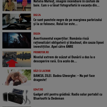
Natalia Mateuț, imagini incendiare în costum de
baie. Cum s-a lăsat fotografiată în vacanța din...
DIGI 24
Ce sunt punctele negre de pe marginea parbrizului
și la ce folosesc. Rolul lor este...
DIGI24
Avertismentul experților: România riscă
raționalizări obligatorii și blackout, din cauza lipsei
investițiilor. Apel către ANRE
PROMOTOR.RO
Nivelul extrem de scăzut al Dunării a dus la o
descoperire rară. Era acolo de...
RÂZI CU LACRIMI
BANCUL ZILEI. Badea Gheorghe: – Nu pot face
dragoste!
GO4IT.RO
Gadget util pentru grădină: Radio solar portabil cu
Bluetooth la Dedeman