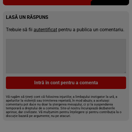
LASĂ UN RĂSPUNS
Trebuie să fii
autentificat
pentru a publica un comentariu.
Intră în cont pentru a comenta
Vă rugăm să țineți cont că folosirea injuriilor, a limbajului instigator la ură, a
apelurilor la violență sau trimiterea repetată, în mod abuziv, a aceluiași
comentariu pot duce nu doar la ștergerea mesajului, ci și la suspendarea
temporară a dreptului de a comenta. Site-ul nostru încurajează dezbaterile
aprinse, dar civilizate. Vă mulțumim pentru înțelegere și pentru contribuția la o
discuție bazată pe argumente, nu pe atacuri.