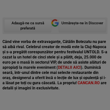
Adaugă-ne ca sursă
Urmărește-ne în Discover
preferată
Când vine vorba de extravaganțe, Cătălin Botezatu nu pare
să aibă rival. Celebrul creator de modă este la Cluj-Napoca
și s-a pregătit corespunzător pentru festivalul UNTOLD. S-a
cazat la un hotel de cinci stele și a plătit, deja, 25.000 de
euro pe o masă în sectorul VIP, de unde să asiste alături de
apropiați la marele eveniment (
DETALII AICI
). Duminică
seară, într-unul dintre cele mai selecte restaurante din
oraș, designerul a oferit încă o lecție de lux și opulență și i-
a lăsat pe toți cu gura căscată. La propriu!
CANCAN.RO
are
detalii și imagini în exclusivitate.