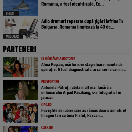
România, a fost identificată. Ce...
DIGI24
Adio drumuri repetate după țigări ieftine în
Bulgaria. România limitează la 40 de...
MEDIAFAX
PARTENERI
CE SE ÎNTÂMPLĂ DOCTORE?
Alina Pușcău, mărturisire sfâșietoare înainte de
operație. A fost diagnosticată cu cancer la sân în...
PROSPORT.RO
Antonela Pătruț, iubita mult mai tânără a
milionarului Arpad Paszkany, s-a fotografiat în
jacuzzi
CIAO.RO
Poveştile de iubire care au rămas doar o amintire!
Imagini tari cu Gina Pistol, Răzvan...
CLICK.RO