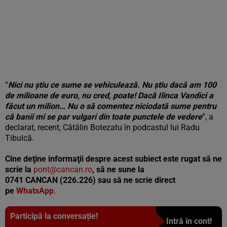
“
Nici nu știu ce sume se vehiculează. Nu știu dacă am 100
de milioane de euro, nu cred, poate! Dacă Ilinca Vandici a
făcut un milion… Nu o să comentez niciodată sume pentru
că banii mi se par vulgari din toate punctele de vedere
”, a
declarat, recent, Cătălin Botezatu în podcastul lui Radu
Tibulcă.
Cine deţine informaţii despre acest subiect este rugat să ne
scrie la
pont@cancan.ro
, să ne sune la
0741 CANCAN (226.226) sau să ne scrie direct
pe
WhatsApp
.
Participă la conversație!
Intră în cont!