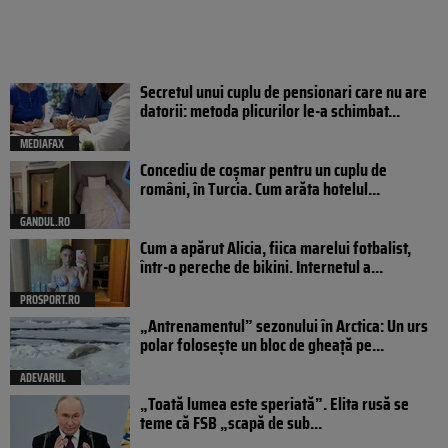
Secretul unui cuplu de pensionari care nu are
datorii: metoda plicurilor le-a schimbat...
MEDIAFAX
Concediu de coșmar pentru un cuplu de
români, în Turcia. Cum arăta hotelul...
GANDUL.RO
Cum a apărut Alicia, fiica marelui fotbalist,
într-o pereche de bikini. Internetul a...
PROSPORT.RO
„Antrenamentul” sezonului în Arctica: Un urs
polar folosește un bloc de gheață pe...
ADEVARUL
„Toată lumea este speriată”. Elita rusă se
teme că FSB „scapă de sub...