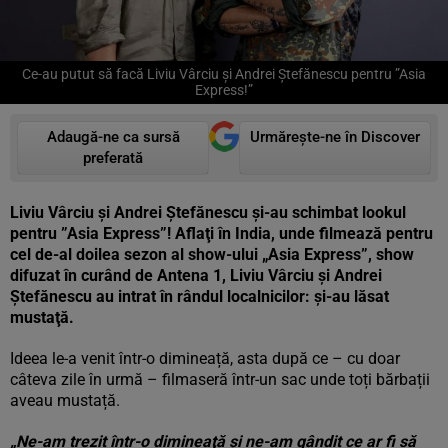
Ce-au putut să facă Liviu Vârciu şi Andrei Ştefănescu pentru ”Asia
Express!”
Adaugă-ne ca sursă
Urmărește-ne în Discover
preferată
Liviu Vârciu şi Andrei Ştefănescu și-au schimbat lookul
pentru ”Asia Express”! Aflaţi în India, unde filmează pentru
cel de-al doilea sezon al show-ului „Asia Express”, show
difuzat în curând de Antena 1, Liviu Vârciu şi Andrei
Ştefănescu au intrat în rândul localnicilor: şi-au lăsat
mustaţă.
Ideea le-a venit într-o dimineață, asta după ce – cu doar
câteva zile în urmă – filmaseră într-un sac unde toți bărbații
aveau mustață.
„Ne-am trezit într-o dimineaţă şi ne-am gândit ce ar fi să