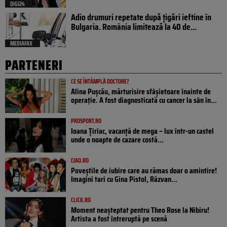
DIGI24
Adio drumuri repetate după țigări ieftine în
Bulgaria. România limitează la 40 de...
MEDIAFAX
PARTENERI
CE SE ÎNTÂMPLĂ DOCTORE?
Alina Pușcău, mărturisire sfâșietoare înainte de
operație. A fost diagnosticată cu cancer la sân în...
PROSPORT.RO
Ioana Țiriac, vacanță de mega – lux într-un castel
unde o noapte de cazare costă...
CIAO.RO
Poveştile de iubire care au rămas doar o amintire!
Imagini tari cu Gina Pistol, Răzvan...
CLICK.RO
Moment neașteptat pentru Theo Rose la Nibiru!
Artista a fost întreruptă pe scenă