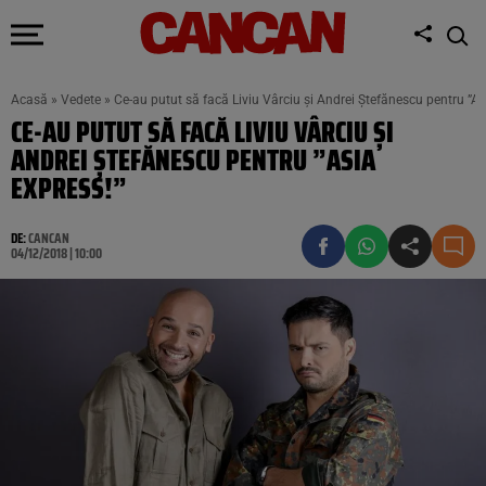
Acasă
»
Vedete
»
Ce-au putut să facă Liviu Vârciu şi Andrei Ştefănescu pentru ”As
CE-AU PUTUT SĂ FACĂ LIVIU VÂRCIU ŞI
ANDREI ŞTEFĂNESCU PENTRU ”ASIA
EXPRESS!”
DE:
CANCAN
04/12/2018 | 10:00