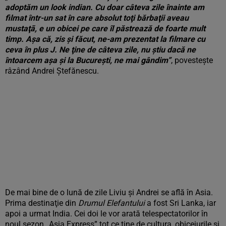
adoptăm un look indian. Cu doar câteva zile înainte am
filmat într-un sat în care absolut toţi bărbaţii aveau
mustaţã, e un obicei pe care îl păstrează de foarte mult
timp. Aşa că, zis şi făcut, ne-am prezentat la filmare cu
ceva în plus J. Ne ţine de câteva zile, nu ştiu dacă ne
întoarcem aşa şi la Bucureşti, ne mai gândim”
, povesteşte
râzând Andrei Ştefănescu.
De mai bine de o lună de zile Liviu şi Andrei se află în Asia.
Prima destinaţie din
Drumul Elefantului
a fost Sri Lanka, iar
apoi a urmat India. Cei doi le vor arată telespectatorilor în
noul sezon „Asia Express” tot ce ţine de cultura, obiceiurile şi