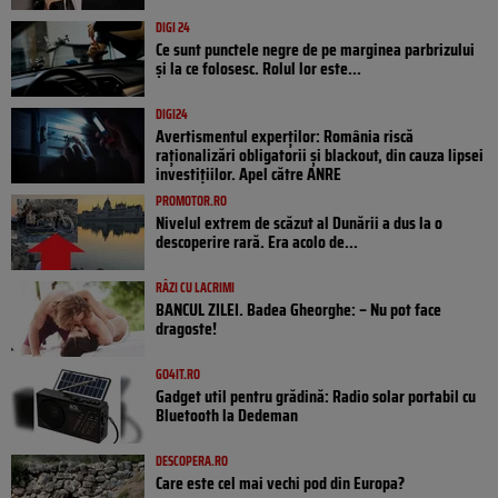
DIGI 24
Ce sunt punctele negre de pe marginea parbrizului
și la ce folosesc. Rolul lor este...
DIGI24
Avertismentul experților: România riscă
raționalizări obligatorii și blackout, din cauza lipsei
investițiilor. Apel către ANRE
PROMOTOR.RO
Nivelul extrem de scăzut al Dunării a dus la o
descoperire rară. Era acolo de...
RÂZI CU LACRIMI
BANCUL ZILEI. Badea Gheorghe: – Nu pot face
dragoste!
GO4IT.RO
Gadget util pentru grădină: Radio solar portabil cu
Bluetooth la Dedeman
DESCOPERA.RO
Care este cel mai vechi pod din Europa?