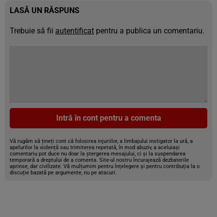
LASĂ UN RĂSPUNS
Trebuie să fii
autentificat
pentru a publica un comentariu.
Intră în cont pentru a comenta
Vă rugăm să țineți cont că folosirea injuriilor, a limbajului instigator la ură, a
apelurilor la violență sau trimiterea repetată, în mod abuziv, a aceluiași
comentariu pot duce nu doar la ștergerea mesajului, ci și la suspendarea
temporară a dreptului de a comenta. Site-ul nostru încurajează dezbaterile
aprinse, dar civilizate. Vă mulțumim pentru înțelegere și pentru contribuția la o
discuție bazată pe argumente, nu pe atacuri.