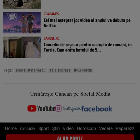
GO4GAMES
Cel mai așteptat joc video al anului va debuta pe
Netflix
GANDUL.RO
Concediu de coșmar pentru un cuplu de români, în
Turcia. Cum arăta hotelul de 5...
Tags:
andrei stefanescu
asia express
liviu varciu
Urmărește Cancan pe Social Media
Home
Exclusiv
Sport
Știri
Video
Horoscop
Vedete
Paparazzi
AI UN PONT?