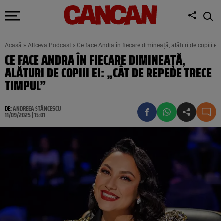
Acasă
»
Altceva Podcast
»
Ce face Andra în fiecare dimineață, alături de copiii ei
CE FACE ANDRA ÎN FIECARE DIMINEAȚĂ,
ALĂTURI DE COPIII EI: „CÂT DE REPEDE TRECE
TIMPUL”
DE:
ANDREEA STĂNCESCU
11/09/2025 | 15:01