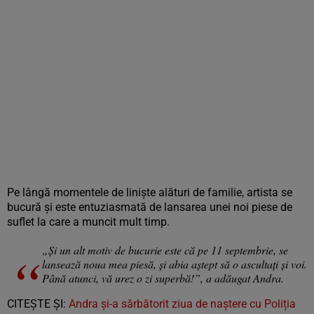
Pe lângă momentele de liniște alături de familie, artista se
bucură și este entuziasmată de lansarea unei noi piese de
suflet la care a muncit mult timp.
„Și un alt motiv de bucurie este că pe 11 septembrie, se
lansează noua mea piesă, și abia aștept să o ascultați și voi.
Până atunci, vă urez o zi superbă!”, a adăugat Andra.
CITEȘTE ȘI:
Andra și-a sărbătorit ziua de naștere cu Poliția