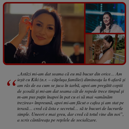
Vezi galeria foto
5 poze
„Astăzi mi-am dat seama că eu mă bucur din orice… Am
ieșit cu Kiki (n.r. – cățelușa familiei) dimineața la 6 afară și
am râs de ea cum se juca în iarbă, apoi am pregătit copiii
de școală și mi-am dat seama cât de repede trece timpul și
m-am pus puțin înapoi în pat cu ei să mai «amânăm
trezirea» împreună, apoi mi-am făcut o cafea și am stat pe
terasă… cred că ăsta e secretul… să te bucuri de lucrurile
simple. Uneori e mai greu, dar cred că totul vine din noi”,
a scris cântăreața pe rețelele de socializare.