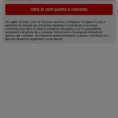
Intră în cont pentru a comenta
Vă rugăm să țineți cont că folosirea injuriilor, a limbajului instigator la ură, a
apelurilor la violență sau trimiterea repetată, în mod abuziv, a aceluiași
comentariu pot duce nu doar la ștergerea mesajului, ci și la suspendarea
temporară a dreptului de a comenta. Site-ul nostru încurajează dezbaterile
aprinse, dar civilizate. Vă mulțumim pentru înțelegere și pentru contribuția la o
discuție bazată pe argumente, nu pe atacuri.