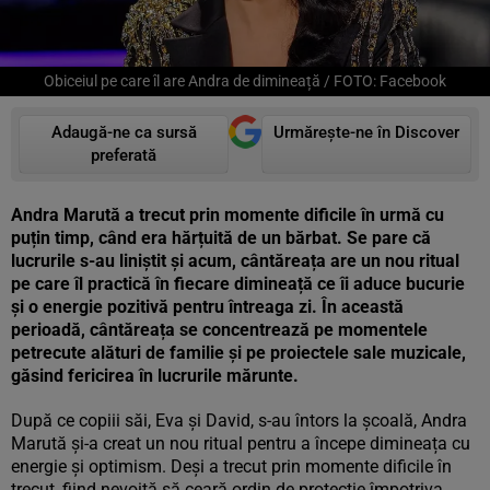
Obiceiul pe care îl are Andra de dimineață / FOTO: Facebook
Adaugă-ne ca sursă
Urmărește-ne în Discover
preferată
Andra Marută a trecut prin momente dificile în urmă cu
puțin timp, când era hărțuită de un bărbat. Se pare că
lucrurile s-au liniștit și acum, cântăreața are un nou ritual
pe care îl practică în fiecare dimineață ce îi aduce bucurie
și o energie pozitivă pentru întreaga zi. În această
perioadă, cântăreața se concentrează pe momentele
petrecute alături de familie și pe proiectele sale muzicale,
găsind fericirea în lucrurile mărunte.
După ce copiii săi, Eva și David, s-au întors la școală, Andra
Marută și-a creat un nou ritual pentru a începe dimineața cu
energie și optimism. Deși a trecut prin momente dificile în
trecut, fiind nevoită să ceară ordin de protecție împotriva