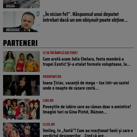
DIGI24
„În niciun fel”. Răspunsul unui deputat
întrebat dacă un om obișnuit poate obține...
MEDIAFAX
PARTENERI
CE SE ÎNTÂMPLĂ DOCTORE?
Cum arată acum Julia Chelaru, fosta membră a
trupei Exotic! Și-a etalat formele voluptoase, la...
PROSPORT.RO
Ioana Țiriac, vacanță de mega – lux într-un castel
unde o noapte de cazare costă...
CIAO.RO
Poveştile de iubire care au rămas doar o amintire!
Imagini tari cu Gina Pistol, Răzvan...
CLICK.RO
Smiley, în „fustă”! Cum au reacționat fanii și care e
verdictul designerilor. „Cred că are...