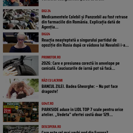
DIGI 24
Medicamentele Colebil și Panzcebil au fost retrase
din farmaciile din România. Explicația dată de
Agenția...
DIGI24
Reacția neașteptată a singurului partidul de
opoziţie din Rusia după ce văduva lui Navalnîi i-a...
PROMOTOR.RO
2026: Care e presiunea corectă în anvelope pe
caniculă. Cauciucurile de iarnă pot să facă...
RÂZI CU LACRIMI
BANCUL ZILEI. Badea Gheorghe: – Nu pot face
dragoste!
GO4IT.RO
PARKSIDE aduce în LIDL TOP 7 scule pentru orice
atelier. „Vedeta” ofertei costă doar 129...
DESCOPERA.RO
Care este cel mai vechi pod din Europa?