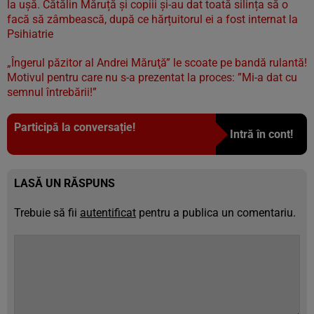
la ușă. Cătălin Măruță și copiii și-au dat toată silința să o
facă să zâmbească, după ce hărțuitorul ei a fost internat la
Psihiatrie
„Îngerul păzitor al Andrei Măruţă” le scoate pe bandă rulantă!
Motivul pentru care nu s-a prezentat la proces: ”Mi-a dat cu
semnul întrebării!”
Participă la conversație!
Intră în cont!
LASĂ UN RĂSPUNS
Trebuie să fii
autentificat
pentru a publica un comentariu.