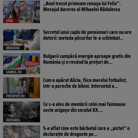
„Anul trecut primeam cenușa lui Felix”.
Mesajul dureros al Mihaelei Rădulescu
ȘTIRI
Secretul unui cuplu de pensionari care nu are
datorii: metoda plicurilor le-a schimbat...
MEDIAFAX
Bulgarii cumpără energie aproape gratis din
România și o revând la prețuri de...
GANDUL.RO
Cum a apărut Alicia, fiica marelui fotbalist,
într-o pereche de bikini. Internetul a...
PROSPORT.RO
Ce s-a ales de membrii celei mai faimoase
secte ucigașe din secolul XX....
ADEVARUL
S-a aflat cine este bărbatul care a „pictat” o
declarație de dragoste pe...