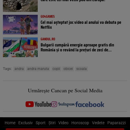
GO4GAMES
Cel mai așteptat joc video al anului va debuta pe
Netflix
GANDUL.RO
Bulgarii cumpără energie aproape gratis din
România și o revând la prețuri de zeci de...
Tags:
andra
andra maruta
copii
obicei
scoala
Urmărește Cancan pe Social Media
Home
Exclusiv
Sport
Știri
Video
Horoscop
Vedete
Paparazzi