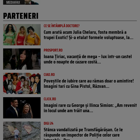
MEDIAFAX
PARTENERI
CE SE ÎNTÂMPLĂ DOCTORE?
Cum arată acum Julia Chelaru, fosta membră a
trupei Exotic! Și-a etalat formele voluptoase, la...
PROSPORT.RO
Ioana Țiriac, vacanță de mega – lux într-un castel
unde o noapte de cazare costă...
CIAO.RO
Poveştile de iubire care au rămas doar o amintire!
Imagini tari cu Gina Pistol, Răzvan...
CLICK.RO
Imagini rare cu George și Ilinca Simion: „Am revenit
în locul unde am trăit una...
DIGI 24
Stânca vandalizată pe Transfăgărășan. Ce le
răspunde un inspector de Poliție celor care