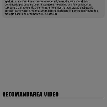
apelurilor la violență sau trimiterea repetată, în mod abuziv, a aceluiași
comentariu pot duce nu doar la ștergerea mesajului, ci și la suspendarea
temporară a dreptului de a comenta. Site-ul nostru încurajează dezbaterile
aprinse, dar civilizate. Vă mulțumim pentru înțelegere și pentru contribuția la o
discuție bazată pe argumente, nu pe atacuri.
RECOMANDAREA VIDEO