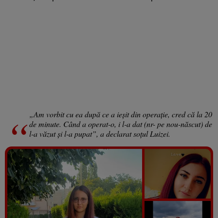
„Am vorbit cu ea după ce a ieșit din operație, cred că la 20
de minute. Când a operat-o, i l-a dat (nr- pe nou-născut) de
l-a văzut și l-a pupat”, a declarat soțul Luizei.