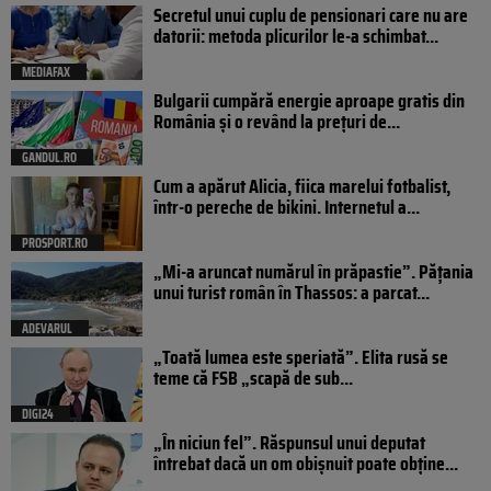
Secretul unui cuplu de pensionari care nu are
datorii: metoda plicurilor le-a schimbat...
MEDIAFAX
Bulgarii cumpără energie aproape gratis din
România și o revând la prețuri de...
GANDUL.RO
Cum a apărut Alicia, fiica marelui fotbalist,
într-o pereche de bikini. Internetul a...
PROSPORT.RO
„Mi-a aruncat numărul în prăpastie”. Pățania
unui turist român în Thassos: a parcat...
ADEVARUL
„Toată lumea este speriată”. Elita rusă se
teme că FSB „scapă de sub...
DIGI24
„În niciun fel”. Răspunsul unui deputat
întrebat dacă un om obișnuit poate obține...