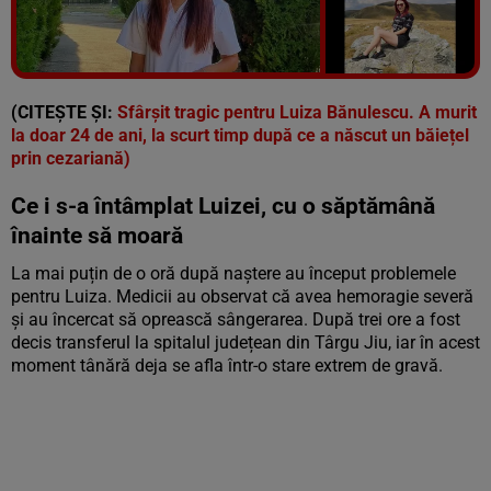
Vezi galeria foto
5 poze
(CITEȘTE ȘI:
Sfârșit tragic pentru Luiza Bănulescu. A murit
la doar 24 de ani, la scurt timp după ce a născut un băiețel
prin cezariană)
Ce i s-a întâmplat Luizei, cu o săptămână
înainte să moară
La mai puțin de o oră după naștere au început problemele
pentru Luiza. Medicii au observat că avea hemoragie severă
și au încercat să oprească sângerarea. După trei ore a fost
decis transferul la spitalul județean din Târgu Jiu, iar în acest
moment tânără deja se afla într-o stare extrem de gravă.