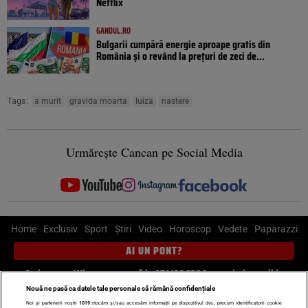
Netflix
GANDUL.RO
Bulgarii cumpără energie aproape gratis din
România și o revând la prețuri de zeci de...
Tags:
a murit
gravida moarta
luiza
nastere
Urmărește Cancan pe Social Media
Home
Exclusiv
Sport
Știri
Video
Horoscop
Vedete
Paparazzi
AI UN PONT?
Scrie-ne pe Whatsapp
, sună la 0741226226 sau trimite mail la
pont@cancan.ro
Nouă ne pasă ca datele tale personale să rămână confidențiale
Noi și partenerii noștri
1019
stocăm și/sau accesăm informații pe dispozitivul dvs., precum identificatorii cookie