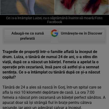
Ce i s-a întâmplat Luizei, cu o săptămână înainte să moară/Foto:
Facebook
Adaugă-ne ca sursă
Urmărește-ne în Discover
preferată
Tragedie de proporții într-o familie aflată la început de
drum. Luiza, o tânără de numai 24 de ani, s-a stins din
viață, după ce a născut un băiețel. Femeia a apelat la o
operație prin cezariană, însă pare că astfel și-a semnat
sentința. Ce s-a întâmplat cu tânără după ce și-a născut
copilul?
Tânără de 24 a ales să nască în Gorj, într-un spital care se
afla la nici 10 kilometri depărtare de casă. La ora 7:00
femeia a născut prin cezariană un băiețel perfect sănătos. A
apucat doar să își strângă fiul în brațe pentru câteva
secunde, iar apoi un adevărat calvar a început.