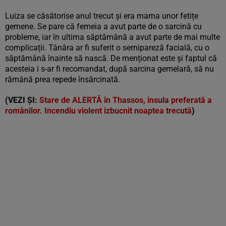
Luiza se căsătorise anul trecut și era mama unor fetițe
gemene. Se pare că femeia a avut parte de o sarcină cu
probleme, iar în ultima săptămână a avut parte de mai multe
complicații. Tânăra ar fi suferit o semipareză facială, cu o
săptămână înainte să nască. De menționat este și faptul că
acesteia i s-ar fi recomandat, după sarcina gemelară, să nu
rămână prea repede însărcinată.
(VEZI ȘI:
Stare de ALERTĂ în Thassos, insula preferată a
românilor. Incendiu violent izbucnit noaptea trecută
)