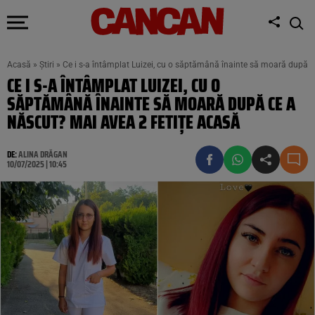
Acasă
»
Știri
»
Ce i s-a întâmplat Luizei, cu o săptămână înainte să moară după c
CE I S-A ÎNTÂMPLAT LUIZEI, CU O
SĂPTĂMÂNĂ ÎNAINTE SĂ MOARĂ DUPĂ CE A
NĂSCUT? MAI AVEA 2 FETIȚE ACASĂ
DE:
ALINA DRĂGAN
10/07/2025 | 10:45