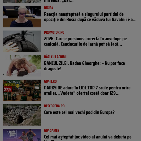
întreabă: „Dar...
DIGI24
Reacția neașteptată a singurului partidul de
opoziţie din Rusia după ce văduva lui Navalnîi i-a...
PROMOTOR.RO
2026: Care e presiunea corectă în anvelope pe
caniculă. Cauciucurile de iarnă pot să facă...
RÂZI CU LACRIMI
BANCUL ZILEI. Badea Gheorghe: – Nu pot face
dragoste!
GO4IT.RO
PARKSIDE aduce în LIDL TOP 7 scule pentru orice
atelier. „Vedeta” ofertei costă doar 129...
DESCOPERA.RO
Care este cel mai vechi pod din Europa?
GO4GAMES
Cel mai așteptat joc video al anului va debuta pe