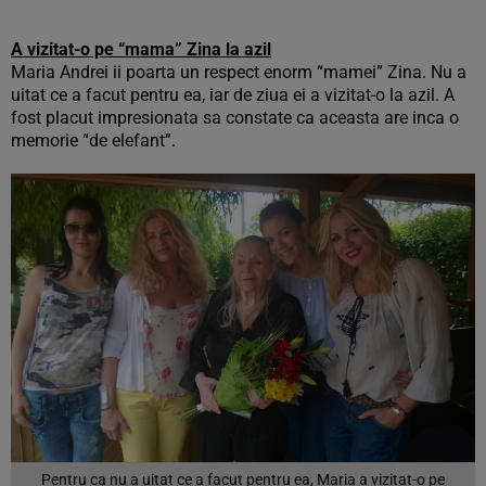
A vizitat-o pe “mama” Zina la azil
Maria Andrei ii poarta un respect enorm “mamei” Zina. Nu a
uitat ce a facut pentru ea, iar de ziua ei a vizitat-o la azil. A
fost placut impresionata sa constate ca aceasta are inca o
memorie “de elefant”.
Pentru ca nu a uitat ce a facut pentru ea, Maria a vizitat-o pe