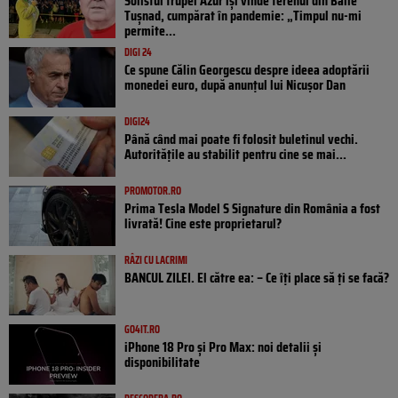
Solistul trupei Azur își vinde terenul din Băile
Tușnad, cumpărat în pandemie: „Timpul nu-mi
permite...
DIGI 24
Ce spune Călin Georgescu despre ideea adoptării
monedei euro, după anunțul lui Nicușor Dan
DIGI24
Până când mai poate fi folosit buletinul vechi.
Autoritățile au stabilit pentru cine se mai...
PROMOTOR.RO
Prima Tesla Model S Signature din România a fost
livrată! Cine este proprietarul?
RÂZI CU LACRIMI
BANCUL ZILEI. El către ea: – Ce îți place să ți se facă?
GO4IT.RO
iPhone 18 Pro și Pro Max: noi detalii și
disponibilitate