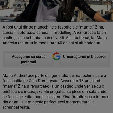
A fost unul dintre manechinele favorite ale “mamei” Zina,
careia ii datoreaza cariera in modelling. A remarcat-o la un
casting si i-a schimbat cursul vietii. Anii au trecut, iar Maria
Andrei a renuntat la moda. Are 40 de ani si alte prioritati.
Adaugă-ne ca sursă
Urmărește-ne în Discover
preferată
Maria Andrei face parte din generatia de manechine care a
fost scolita de Zina Dumitrescu. Avea doar 18 ani cand
“mama” Zina a remarcat-o la un casting unde venise cu o
prietena s-o incurajeze. Se pregatea sa plece din sala unde
se facea selectia modelelor, cand Zina Dumitrescu a intors-o
din drum. Isi aminteste perfect acel moment care i-a
schimbat viata.