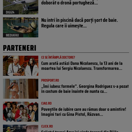
doborât o dronă portugheză...
DIGI24
Nu intri în piscină dacă porți șort de baie.
Regula care îi uimește...
MEDIAFAX
PARTENERI
CE SE ÎNTÂMPLĂ DOCTORE?
Cum arată astăzi Dana Nicolaescu, la 13 ani de la
moartea lui Sergiu Nicolaescu. Transformarea...
PROSPORT.RO
„Îmi iubesc formele”. Georgina Rodriguez s-a pozat
în costum de baie înainte de nunta cu...
CIAO.RO
Poveştile de iubire care au rămas doar o amintire!
Imagini tari cu Gina Pistol, Răzvan...
CLICK.RO