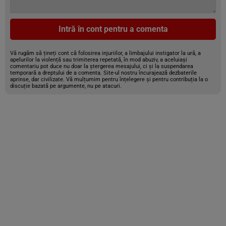
Intră în cont pentru a comenta
Vă rugăm să țineți cont că folosirea injuriilor, a limbajului instigator la ură, a
apelurilor la violență sau trimiterea repetată, în mod abuziv, a aceluiași
comentariu pot duce nu doar la ștergerea mesajului, ci și la suspendarea
temporară a dreptului de a comenta. Site-ul nostru încurajează dezbaterile
aprinse, dar civilizate. Vă mulțumim pentru înțelegere și pentru contribuția la o
discuție bazată pe argumente, nu pe atacuri.