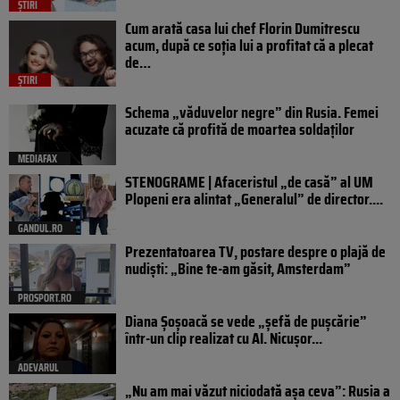
ȘTIRI
Cum arată casa lui chef Florin Dumitrescu
acum, după ce soția lui a profitat că a plecat
de…
ȘTIRI
Schema „văduvelor negre” din Rusia. Femei
acuzate că profită de moartea soldaților
MEDIAFAX
STENOGRAME | Afaceristul „de casă” al UM
Plopeni era alintat „Generalul” de director....
GANDUL.RO
Prezentatoarea TV, postare despre o plajă de
nudiști: „Bine te-am găsit, Amsterdam”
PROSPORT.RO
Diana Șoșoacă se vede „șefă de pușcărie”
într-un clip realizat cu AI. Nicușor...
ADEVARUL
„Nu am mai văzut niciodată așa ceva”: Rusia a