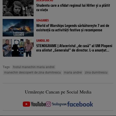
DESCOPERA.RO
Studenta care a sfidat regimul lui Hitler și a plătit
cu viața
GO4GAMES
World of Warships Legends sărbătorește 7 ani de
existență cu activități festive și recompense
GANDUL.RO
STENOGRAME | Afaceristul „de casă” al UM Plopeni
era alintat „Generalul” de director. L-a anunțat...
Tags:
fostul manechin maria andrei
manechin descoperit de zina dumitrescu
maria andrei
zina dumitrescu
Urmărește Cancan pe Social Media