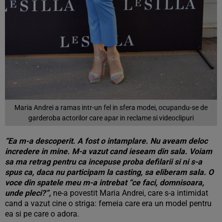
Maria Andrei a ramas intr-un fel in sfera modei, ocupandu-se de
garderoba actorilor care apar in reclame si videoclipuri
“Ea m-a descoperit. A fost o intamplare. Nu aveam deloc
incredere in mine. M-a vazut cand ieseam din sala. Voiam
sa ma retrag pentru ca incepuse proba defilarii si ni s-a
spus ca, daca nu participam la casting, sa eliberam sala. O
voce din spatele meu m-a intrebat “ce faci, domnisoara,
unde pleci?”,
ne-a povestit Maria Andrei, care s-a intimidat
cand a vazut cine o striga: femeia care era un model pentru
ea si pe care o adora.