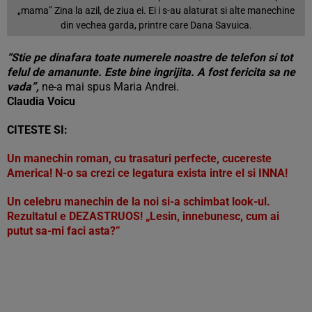
„mama” Zina la azil, de ziua ei. Ei i s-au alaturat si alte manechine
din vechea garda, printre care Dana Savuica.
“Stie pe dinafara toate numerele noastre de telefon si tot
felul de amanunte. Este bine ingrijita. A fost fericita sa ne
vada”,
ne-a mai spus Maria Andrei.
Claudia Voicu
CITESTE SI:
Un manechin roman, cu trasaturi perfecte, cucereste
America! N-o sa crezi ce legatura exista intre el si INNA!
Un celebru manechin de la noi si-a schimbat look-ul.
Rezultatul e DEZASTRUOS! „Lesin, innebunesc, cum ai
putut sa-mi faci asta?”