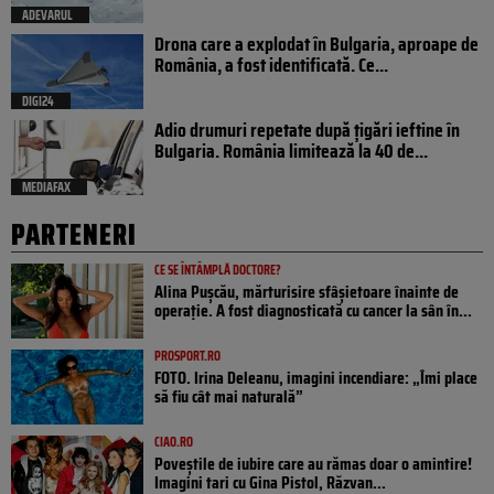
ADEVARUL
Drona care a explodat în Bulgaria, aproape de
România, a fost identificată. Ce...
DIGI24
Adio drumuri repetate după țigări ieftine în
Bulgaria. România limitează la 40 de...
MEDIAFAX
PARTENERI
CE SE ÎNTÂMPLĂ DOCTORE?
Alina Pușcău, mărturisire sfâșietoare înainte de
operație. A fost diagnosticată cu cancer la sân în...
PROSPORT.RO
FOTO. Irina Deleanu, imagini incendiare: „Îmi place
să fiu cât mai naturală”
CIAO.RO
Poveştile de iubire care au rămas doar o amintire!
Imagini tari cu Gina Pistol, Răzvan...