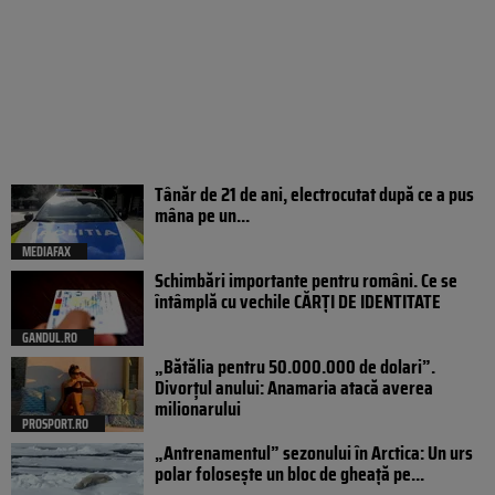
Tânăr de 21 de ani, electrocutat după ce a pus
mâna pe un...
MEDIAFAX
Schimbări importante pentru români. Ce se
întâmplă cu vechile CĂRȚI DE IDENTITATE
GANDUL.RO
„Bătălia pentru 50.000.000 de dolari”.
Divorțul anului: Anamaria atacă averea
milionarului
PROSPORT.RO
„Antrenamentul” sezonului în Arctica: Un urs
polar folosește un bloc de gheață pe...