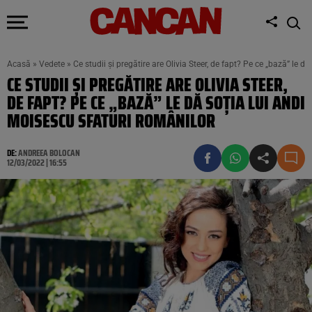
Acasă
»
Vedete
»
Ce studii şi pregătire are Olivia Steer, de fapt? Pe ce „bază” le d
CE STUDII ŞI PREGĂTIRE ARE OLIVIA STEER,
DE FAPT? PE CE „BAZĂ” LE DĂ SOŢIA LUI ANDI
MOISESCU SFATURI ROMÂNILOR
DE:
ANDREEA BOLOCAN
12/03/2022 | 16:55