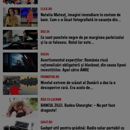
CLICK.RO
Natalia Mateuț, imagini incendiare în costum de
baie. Cum s-a lăsat fotografiată în vacanța din...
DIGI 24
Ce sunt punctele negre de pe marginea parbrizului
și la ce folosesc. Rolul lor este...
DIGI24
Avertismentul experților: România riscă
raționalizări obligatorii și blackout, din cauza lipsei
investițiilor. Apel către ANRE
PROMOTOR.RO
Nivelul extrem de scăzut al Dunării a dus la o
descoperire rară. Era acolo de...
RÂZI CU LACRIMI
BANCUL ZILEI. Badea Gheorghe: – Nu pot face
dragoste!
GO4IT.RO
Gadget util pentru grădină: Radio solar portabil cu