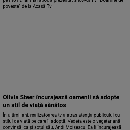
pe ProTV. Iar mai apoi, a prezentat show-ul TV ”Doamne de
poveste” de la Acasă Tv.
Olivia Steer încurajează oamenii să adopte
un stil de viață sănătos
În ultimii ani, realizatoarea tv a atras atenția publicului cu
stilul de viață pe care îl adoptă. Vedeta este o vegetariană
convinsă, ca și soțul său, Andi Moisescu. Ea îi încurajează