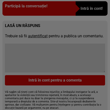
Participă la conversație!
Intră în cont!
LASĂ UN RĂSPUNS
Trebuie să fii
autentificat
pentru a publica un comentariu.
Intră în cont pentru a comenta
Vă rugăm să țineți cont că folosirea injuriilor, a limbajului instigator la ură, a
apelurilor la violență sau trimiterea repetată, în mod abuziv, a aceluiași
comentariu pot duce nu doar la ștergerea mesajului, ci și la suspendarea
temporară a dreptului de a comenta. Site-ul nostru încurajează dezbaterile
aprinse, dar civilizate. Vă mulțumim pentru înțelegere și pentru contribuția la o
discuție bazată pe argumente, nu pe atacuri.