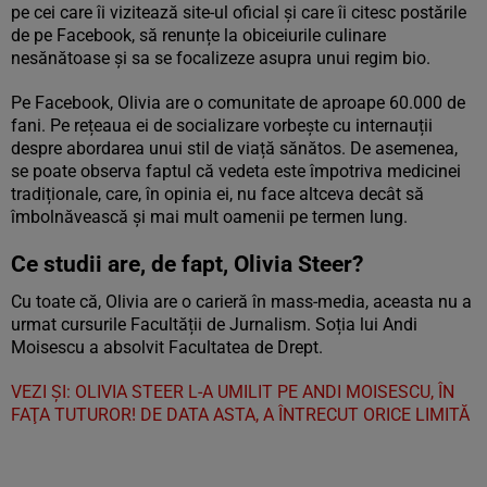
pe cei care îi vizitează site-ul oficial și care îi citesc postările
de pe Facebook, să renunțe la obiceiurile culinare
nesănătoase și sa se focalizeze asupra unui regim bio.
Pe Facebook, Olivia are o comunitate de aproape 60.000 de
fani. Pe rețeaua ei de socializare vorbește cu internauții
despre abordarea unui stil de viață sănătos. De asemenea,
se poate observa faptul că vedeta este împotriva medicinei
tradiționale, care, în opinia ei, nu face altceva decât să
îmbolnăvească și mai mult oamenii pe termen lung.
Ce studii are, de fapt, Olivia Steer?
Cu toate că, Olivia are o carieră în mass-media, aceasta nu a
urmat cursurile Facultății de Jurnalism. Soția lui Andi
Moisescu a absolvit Facultatea de Drept.
VEZI ȘI: OLIVIA STEER L-A UMILIT PE ANDI MOISESCU, ÎN
FAŢA TUTUROR! DE DATA ASTA, A ÎNTRECUT ORICE LIMITĂ