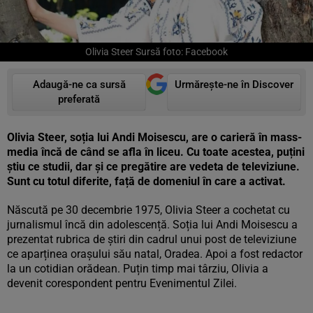
Olivia Steer Sursă foto: Facebook
Adaugă-ne ca sursă
Urmărește-ne în Discover
preferată
Olivia Steer, soția lui Andi Moisescu, are o carieră în mass-
media încă de când se afla în liceu. Cu toate acestea, puțini
știu ce studii, dar și ce pregătire are vedeta de televiziune.
Sunt cu totul diferite, față de domeniul în care a activat.
Născută pe 30 decembrie 1975, Olivia Steer a cochetat cu
jurnalismul încă din adolescență. Soția lui Andi Moisescu a
prezentat rubrica de știri din cadrul unui post de televiziune
ce aparținea orașului său natal, Oradea. Apoi a fost redactor
la un cotidian orădean. Puțin timp mai târziu, Olivia a
devenit corespondent pentru Evenimentul Zilei.