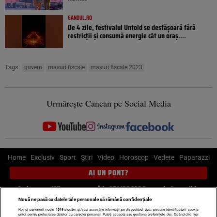
GANDUL.RO
De 4 zile, festivalul Untold se desfășoară fără
restricții și consumă energie cât un oraș....
Tags:
guvern
masuri fiscale
masuri fiscale 2023
Urmărește Cancan pe Social Media
Home
Exclusiv
Sport
Știri
Video
Horoscop
Vedete
Paparazzi
AI UN PONT?
Scrie-ne pe Whatsapp
, sună la 0741226226 sau trimite mail la
pont@cancan.ro
Nouă ne pasă ca datele tale personale să rămână confidențiale
Noi și partenerii noștri
1019
stocăm și/sau accesăm informații pe dispozitivul dvs., precum identificatorii cookie
unici pentru prelucrarea datelor cu caracter personal. Puteți accepta sau gestiona preferințele dvs. făcând clic mai