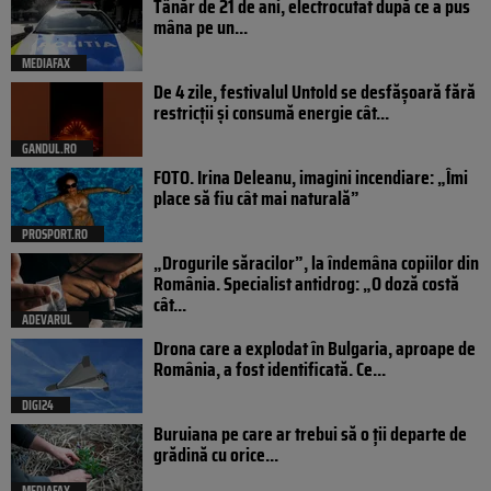
Tânăr de 21 de ani, electrocutat după ce a pus
mâna pe un...
MEDIAFAX
De 4 zile, festivalul Untold se desfășoară fără
restricții și consumă energie cât...
GANDUL.RO
FOTO. Irina Deleanu, imagini incendiare: „Îmi
place să fiu cât mai naturală”
PROSPORT.RO
„Drogurile săracilor”, la îndemâna copiilor din
România. Specialist antidrog: „O doză costă
cât...
ADEVARUL
Drona care a explodat în Bulgaria, aproape de
România, a fost identificată. Ce...
DIGI24
Buruiana pe care ar trebui să o ții departe de
grădină cu orice...
MEDIAFAX