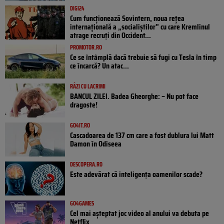
DIGI24
Cum funcționează Sovintern, noua rețea
internațională a „socialiștilor” cu care Kremlinul
atrage recruți din Occident...
PROMOTOR.RO
Ce se întâmplă dacă trebuie să fugi cu Tesla în timp
ce încarcă? Un atac...
RÂZI CU LACRIMI
BANCUL ZILEI. Badea Gheorghe: – Nu pot face
dragoste!
GO4IT.RO
Cascadoarea de 137 cm care a fost dublura lui Matt
Damon în Odiseea
DESCOPERA.RO
Este adevărat că inteligența oamenilor scade?
GO4GAMES
Cel mai așteptat joc video al anului va debuta pe
Netflix