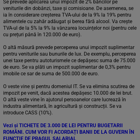
Se prevede aplicarea unui impozit de 2% băncilor pe
veniturile din dobânzi, taxe şi comisioane. De asemenea, se
ia în considerare creșterea TVA-ului de la 9% la 19% pentru
alimentele cu zahăr adăugat și berea fără alcool. Va crește
TVA-ul de la 5% la 9% la vânzarea locuințelor noi (pentru cele
cu prețuri până în 120.000 de euro).
O altă măsură prevede perceperea unui impozit suplimentar
pentru veniturile sau bunurile de lux. De exemplu, perceperea
unei taxe pentru autoturismele ce depășesc suma de 75.000
de euro. Se va plăti un impozit suplimentar de 0,3% pentru
imobile ce sar de suma de 500.000 de euro.
O veste vine și pentru domeniul IT. Se va elimina scutirea de
impozit pe venit, dacă acestea depășesc 10.000 de lei brut.
O altă veste vine în ajutorul persoanelor care lucrează în
industra alimentară, în agricultură și construcții. Se va
introduce CASS (10%).
Vezi și
TICHETE DE 3.000 DE LEI PENTRU BUGETARII
ROMÂNI. CUM VOR FI ACORDAȚI BANII DE LA GUVERN ÎN
FUNCȚIE DE PRAGUL SALARIAL