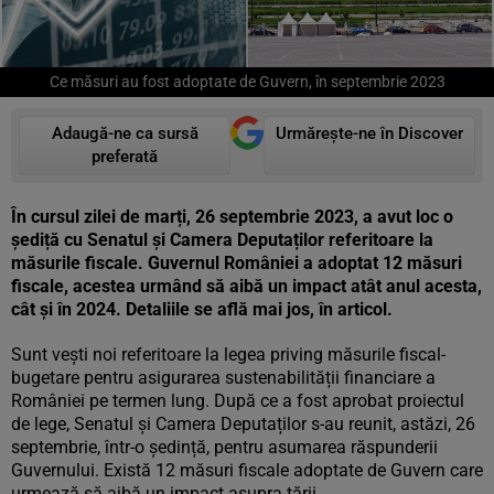
Ce măsuri au fost adoptate de Guvern, în septembrie 2023
Adaugă-ne ca sursă
Urmărește-ne în Discover
preferată
În cursul zilei de marți, 26 septembrie 2023, a avut loc o
șediță cu Senatul și Camera Deputaților referitoare la
măsurile fiscale. Guvernul României a adoptat 12 măsuri
fiscale, acestea urmând să aibă un impact atât anul acesta,
cât și în 2024. Detaliile se află mai jos, în articol.
Sunt vești noi referitoare la legea priving măsurile fiscal-
bugetare pentru asigurarea sustenabilității financiare a
României pe termen lung. După ce a fost aprobat proiectul
de lege, Senatul și Camera Deputaților s-au reunit, astăzi, 26
septembrie, într-o ședință, pentru asumarea răspunderii
Guvernului. Există 12 măsuri fiscale adoptate de Guvern care
urmează să aibă un impact asupra țării.