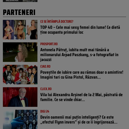
PARTENERI
CE SE ÎNTÂMPLĂ DOCTORE?
TOP 40 – Cele mai sexy femei din lume! Ce dietă
ține ocupanta primului loc
PROSPORT.RO
Antonela Pătruț, iubita mult mai tânără a
milionarului Arpad Paszkany, s-a fotografiat în
jacuzzi
CIAO.RO
Poveştile de iubire care au rămas doar o amintire!
Imagini tari cu Gina Pistol, Răzvan...
CLICK.RO
Vila lui Alexandru Arșinel de la 2 Mai, păstrată de
familie. Ce se vinde chiar...
DIGI 24
Devin oamenii mai puțin inteligenți? Ce este
„efectul Flynn invers” și de ce îi îngrijorează...