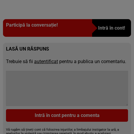
Participă la conversație!
Intră în cont!
LASĂ UN RĂSPUNS
Trebuie să fii
autentificat
pentru a publica un comentariu.
Intră în cont pentru a comenta
Vă rugăm să țineți cont că folosirea injuriilor, a limbajului instigator la ură, a
apelurilor la violență sau trimiterea repetată, în mod abuziv, a aceluiași