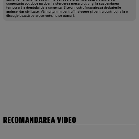
comentariu pot duce nu doar la ștergerea mesajului, ci și la suspendarea
temporară a dreptului de a comenta. Site-ul nostru încurajează dezbaterile
aprinse, dar civilizate. Vă mulțumim pentru înțelegere și pentru contribuția la o
discuție bazată pe argumente, nu pe atacuri.
RECOMANDAREA VIDEO