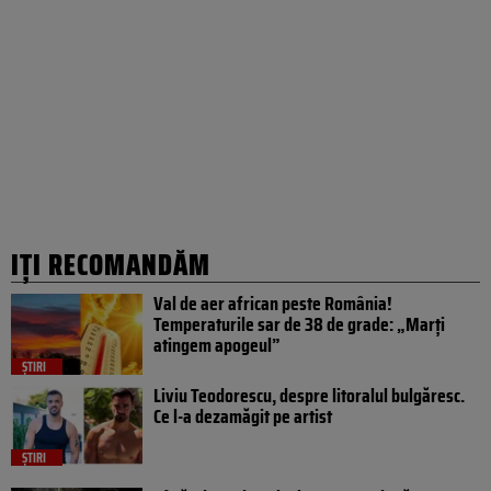
IȚI RECOMANDĂM
Val de aer african peste România!
Temperaturile sar de 38 de grade: „Marți
atingem apogeul”
ȘTIRI
Liviu Teodorescu, despre litoralul bulgăresc.
Ce l-a dezamăgit pe artist
ȘTIRI