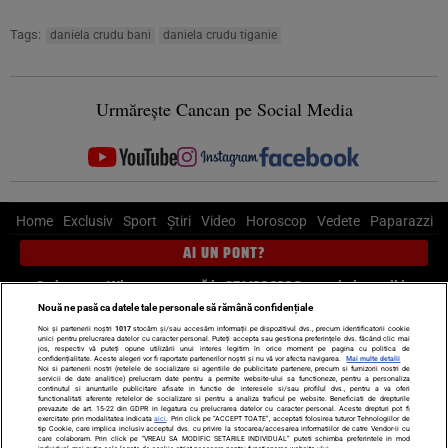
Tags:
daniela crudu bani
daniela crudu tiganie
Urmărește Cancan pe Social Media
Home
Exclusiv
Sport
Știri
Video
Horoscop
Vedete
Paparazzi
AI UN PONT?
Scrie-ne pe Whatsapp
, sună la 0741226226 sau trimite mail la
pont@cancan.ro
Nouă ne pasă ca datele tale personale să rămână confidențiale
Noi și partenerii noștri
1017
stocăm și/sau accesăm informații pe dispozitivul dvs., precum identificatorii cookie
unici pentru prelucrarea datelor cu caracter personal. Puteți accepta sau gestiona preferințele dvs. făcând clic mai
Știri interne
Știri externe
Politică
jos, respectiv vă puteți opune utilizării unui interes legitim în orice moment pe pagina cu politica de
confidențialitate. Aceste alegeri vor fi raportate partenerilor noștri și nu vă vor afecta navigarea.
Mai multe detalii
Noi si partenerii nostri (retelele de socializare si agentiile de publicitate partenere, precum si furnizorii nostri de
servicii de date analitice) prelucram date pentru a permite website-ului sa functioneze, pentru a personaliza
Ultimele stiri
Diete
Insula Iubirii
Dictionar de vise
LIFE STYLE
continutul si anunturile publicitare afisate in functie de interesele si/sau profilul dvs., pentru a va oferi
functionalitati aferente retelelor de socializare si pentru a analiza traficul pe website. Beneficiati de drepturile
Horoscop
prevazute de art. 15-22 din GDPR in legatura cu prelucrarea datelor cu caracter personal. Aceste drepturi pot fi
exercitate prin modalitatea indicata
aici
. Prin click pe “ACCEPT TOATE”, acceptati folosirea tuturor Tehnologiilor de
tip Cookie, care implica inclusiv acceptul dvs. cu privire la stocarea/accesarea informatiilor de catre Vendor-ii cu
Echipa editorială
Termeni si condiții
Politica de confidențialitate
care colaboram. Prin click pe “VREAU SA MODIFIC SETARILE INDIVIDUAL” puteti schimba preferintele in mod