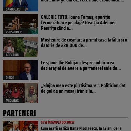
GANDUL.RO
GALERIE FOTO. Ioana Tamaş, apariție
fermecătoare pe plajă! Reacția Adelinei
Pestrițu când a...
PROSPORT.RO
Moștenire de coșmar: a primit casa tatălui și o
datorie de 228.000 de...
ADEVARUL
Ce spune Ilie Bolojan despre publicarea
declarației de avere a partenerei sale de...
DIGI24
„Slujba mea este plictisitoare”. Politician dat
de gol de un mesaj trimis în...
MEDIAFAX
PARTENERI
CE SE ÎNTÂMPLĂ DOCTORE?
Cum arată astăzi Dana Nicolaescu, la 13 ani de la