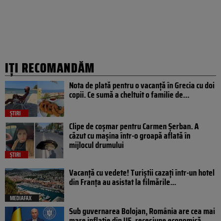
IȚI RECOMANDĂM
Nota de plată pentru o vacanță în Grecia cu doi
copii. Ce sumă a cheltuit o familie de…
ȘTIRI
Clipe de coșmar pentru Carmen Șerban. A
căzut cu mașina într-o groapă aflată în
mijlocul drumului
ȘTIRI
Vacanță cu vedete! Turiștii cazați într-un hotel
din Franța au asistat la filmările...
MEDIAFAX
Sub guvernarea Bolojan, România are cea mai
mare inflație din UE, recesiune economică,...