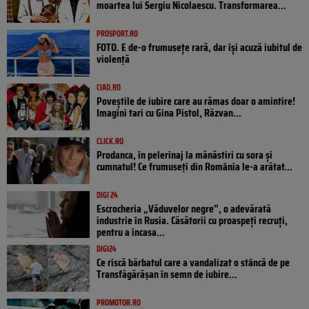
moartea lui Sergiu Nicolaescu. Transformarea...
PROSPORT.RO
FOTO. E de-o frumusețe rară, dar își acuză iubitul de
violență
CIAO.RO
Poveştile de iubire care au rămas doar o amintire!
Imagini tari cu Gina Pistol, Răzvan...
CLICK.RO
Prodanca, în pelerinaj la mănăstiri cu sora și
cumnatul! Ce frumuseți din România le-a arătat...
DIGI 24
Escrocheria „Văduvelor negre”, o adevărată
industrie în Rusia. Căsătorii cu proaspeți recruți,
pentru a încasa...
DIGI24
Ce riscă bărbatul care a vandalizat o stâncă de pe
Transfăgărășan în semn de iubire...
PROMOTOR.RO