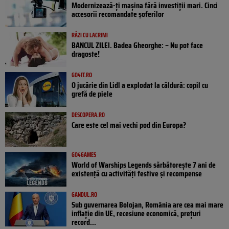
Modernizează-ți mașina fără investiții mari. Cinci
accesorii recomandate șoferilor
RÂZI CU LACRIMI
BANCUL ZILEI. Badea Gheorghe: – Nu pot face
dragoste!
GO4IT.RO
O jucărie din Lidl a explodat la căldură: copil cu
grefă de piele
DESCOPERA.RO
Care este cel mai vechi pod din Europa?
GO4GAMES
World of Warships Legends sărbătorește 7 ani de
existență cu activități festive și recompense
GANDUL.RO
Sub guvernarea Bolojan, România are cea mai mare
inflație din UE, recesiune economică, prețuri
record...