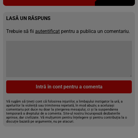
LASĂ UN RĂSPUNS
Trebuie să fii
autentificat
pentru a publica un comentariu.
Intră în cont pentru a comenta
Vă rugăm să țineți cont că folosirea injuriilor, a limbajului instigator la ură, a
apelurilor la violență sau trimiterea repetată, în mod abuziv, a aceluiași
comentariu pot duce nu doar la ștergerea mesajului, ci și la suspendarea
temporară a dreptului de a comenta. Site-ul nostru încurajează dezbaterile
aprinse, dar civilizate. Vă mulțumim pentru înțelegere și pentru contribuția la o
discuție bazată pe argumente, nu pe atacuri.