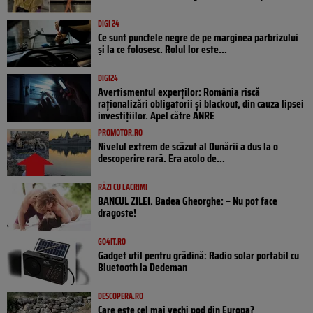
DIGI 24
Ce sunt punctele negre de pe marginea parbrizului
și la ce folosesc. Rolul lor este...
DIGI24
Avertismentul experților: România riscă
raționalizări obligatorii și blackout, din cauza lipsei
investițiilor. Apel către ANRE
PROMOTOR.RO
Nivelul extrem de scăzut al Dunării a dus la o
descoperire rară. Era acolo de...
RÂZI CU LACRIMI
BANCUL ZILEI. Badea Gheorghe: – Nu pot face
dragoste!
GO4IT.RO
Gadget util pentru grădină: Radio solar portabil cu
Bluetooth la Dedeman
DESCOPERA.RO
Care este cel mai vechi pod din Europa?