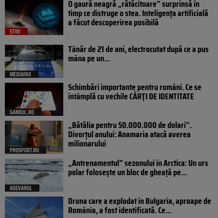
O gaură neagră „rătăcitoare” surprinsă în
timp ce distruge o stea. Inteligența artificială
a făcut descoperirea posibilă
ȘTIRI
Tânăr de 21 de ani, electrocutat după ce a pus
mâna pe un...
MEDIAFAX
Schimbări importante pentru români. Ce se
întâmplă cu vechile CĂRȚI DE IDENTITATE
GANDUL.RO
„Bătălia pentru 50.000.000 de dolari”.
Divorțul anului: Anamaria atacă averea
milionarului
PROSPORT.RO
„Antrenamentul” sezonului în Arctica: Un urs
polar folosește un bloc de gheață pe...
ADEVARUL
Drona care a explodat în Bulgaria, aproape de
România, a fost identificată. Ce...