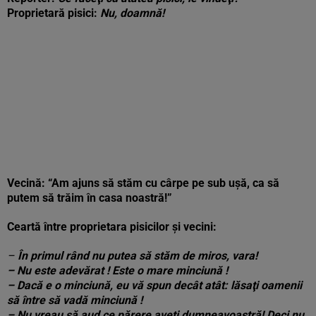
Proprietară pisici:
Nu, doamnă!
Vecină: “Am ajuns să stăm cu cârpe pe sub uşă, ca să
putem să trăim în casa noastră!”
Ceartă între proprietara pisicilor și vecini:
–
În primul rând nu putea să stăm de miros, vara!
– Nu este adevărat ! Este o mare minciună !
– Dacă e o minciună, eu vă spun decât atât: lăsaţi oamenii
să între să vadă minciună !
– Nu vreau să aud ce părere aveţi dumneavoastră! Deci nu