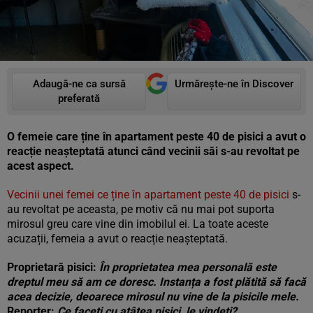
Adaugă-ne ca sursă
Urmărește-ne în Discover
preferată
O femeie care ține în apartament peste 40 de pisici a avut o
reacție neașteptată atunci când vecinii săi s-au revoltat pe
acest aspect.
Vecinii unei femei ce ține în apartament peste 40 de pisici
s-
au revoltat pe aceasta, pe motiv că nu mai pot suporta
mirosul greu care vine din imobilul ei. La toate aceste
acuzații, femeia a avut o reacție neașteptată.
Proprietară pisici:
În proprietatea mea personală este
dreptul meu să am ce doresc. Instanța a fost plătită să facă
acea decizie, deoarece mirosul nu vine de la pisicile mele.
Reporter:
Ce faceţi cu atâtea pisici, le vindeţi?