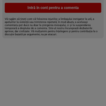
Intră în cont pentru a comenta
Vă rugăm să țineți cont că folosirea injuriilor, a limbajului instigator la ură, a
apelurilor la violență sau trimiterea repetată, în mod abuziv, a aceluiași
comentariu pot duce nu doar la ștergerea mesajului, ci și la suspendarea
temporară a dreptului de a comenta. Site-ul nostru încurajează dezbaterile
aprinse, dar civilizate. Vă mulțumim pentru înțelegere și pentru contribuția la o
discuție bazată pe argumente, nu pe atacuri.