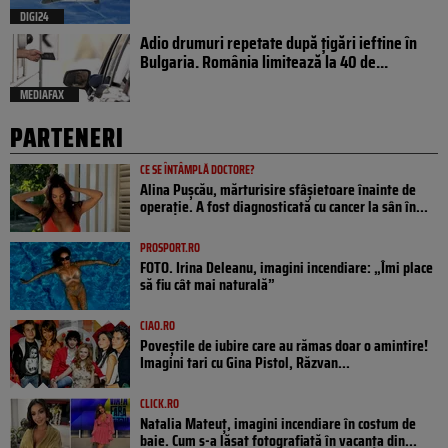
DIGI24
Adio drumuri repetate după țigări ieftine în
Bulgaria. România limitează la 40 de...
MEDIAFAX
PARTENERI
CE SE ÎNTÂMPLĂ DOCTORE?
Alina Pușcău, mărturisire sfâșietoare înainte de
operație. A fost diagnosticată cu cancer la sân în...
PROSPORT.RO
FOTO. Irina Deleanu, imagini incendiare: „Îmi place
să fiu cât mai naturală”
CIAO.RO
Poveştile de iubire care au rămas doar o amintire!
Imagini tari cu Gina Pistol, Răzvan...
CLICK.RO
Natalia Mateuț, imagini incendiare în costum de
baie. Cum s-a lăsat fotografiată în vacanța din...