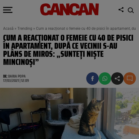
Acasă
»
Trending
»
Cum a reacționat o femeie cu 40 de pisici în apartament, după 
CUM A REACȚIONAT O FEMEIE CU 40 DE PISICI
ÎN APARTAMENT, DUPĂ CE VECINII S-AU
PLÂNS DE MIROS: „SUNTEȚI NIȘTE
MINCINOȘI”
DE:
DARIA POPA
17/03/2021 | 12:09