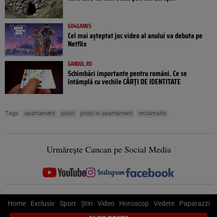
GO4GAMES
Cel mai așteptat joc video al anului va debuta pe
Netflix
GANDUL.RO
Schimbări importante pentru români. Ce se
întâmplă cu vechile CĂRȚI DE IDENTITATE
Tags:
apartament
pisici
pisici in apartament
reclamatie
Urmărește Cancan pe Social Media
Home
Exclusiv
Sport
Știri
Video
Horoscop
Vedete
Paparazzi