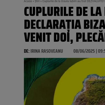
Acasă
»
Știri
»
Cuplurile de la Insula Iubirii au fost DEZVĂLUITE!
CUPLURILE DE LA 
DECLARAȚIA BIZA
VENIT DOI, PLEC
DE:
IRINA RASOVEANU
08/06/2025 | 09: