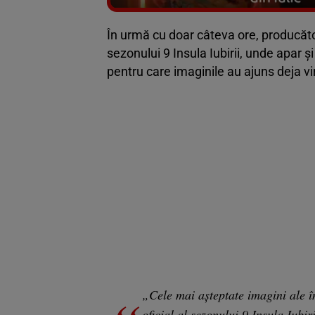
În urmă cu doar câteva ore, producător
sezonului 9 Insula Iubirii, unde apar ș
pentru care imaginile au ajuns deja vi
„Cele mai așteptate imagini ale în
oficial al sezonului 9 Insula Iubi