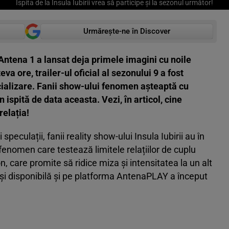
Ispita de la Insula Iubirii vrea să participe și la sezonul următor!
Urmărește-ne în Discover
Antena 1 a lansat deja primele imagini cu noile
teva ore, trailer-ul oficial al sezonului 9 a fost
ocializare. Fanii show-ului fenomen așteaptă cu
n ispită de data aceasta. Vezi, în articol, cine
relația!
peculații, fanii reality show-ului Insula Iubirii au în
fenomen care testează limitele relațiilor de cuplu
, care promite să ridice miza și intensitatea la un alt
 și disponibilă și pe platforma AntenaPLAY a început