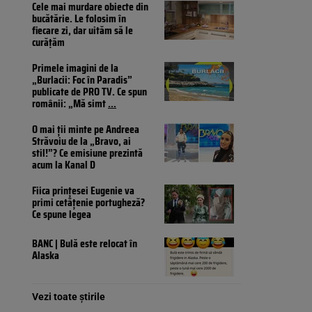
Cele mai murdare obiecte din
bucătărie. Le folosim în
fiecare zi, dar uităm să le
curățăm
Primele imagini de la
„Burlacii: Foc în Paradis”
publicate de PRO TV. Ce spun
românii: „Mă simt
...
O mai ții minte pe Andreea
Străvoiu de la „Bravo, ai
stil!”? Ce emisiune prezintă
acum la Kanal D
Fiica prințesei Eugenie va
primi cetățenie portugheză?
Ce spune legea
BANC | Bulă este relocat în
Alaska
Vezi toate știrile