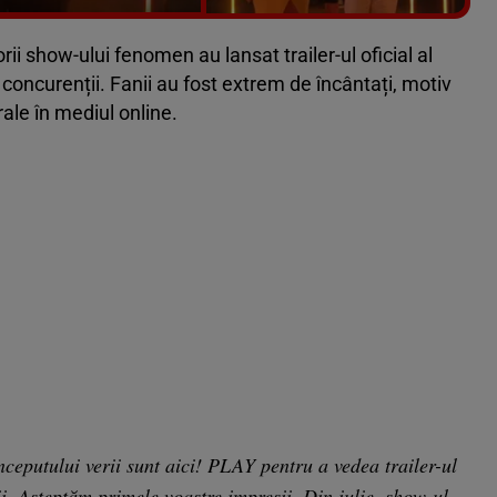
Vezi galeria foto
14 poze
ii show-ului fenomen au lansat trailer-ul oficial al
i concurenții. Fanii au fost extrem de încântați, motiv
rale în mediul online.
ceputului verii sunt aici! PLAY pentru a vedea trailer-ul
rii. Așteptăm primele voastre impresii. Din iulie, show-ul