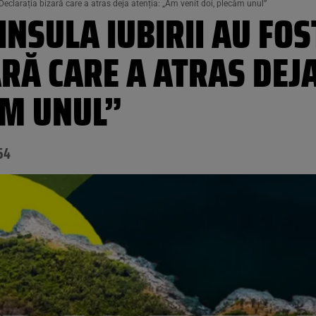
 Declarația bizară care a atras deja atenția: „Am venit doi, plecăm unul”
INSULA IUBIRII AU FO
RĂ CARE A ATRAS DEJ
ĂM UNUL”
54