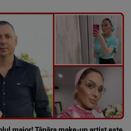
Vezi galeria foto
5 poze
lul major! Tânăra make-up artist este