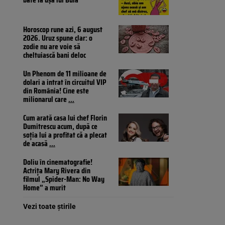
Horoscop rune azi, 6 august
2026. Uruz spune clar: o
zodie nu are voie să
cheltuiască bani deloc
Un Phenom de 11 milioane de
dolari a intrat în circuitul VIP
din România! Cine este
milionarul care
...
Cum arată casa lui chef Florin
Dumitrescu acum, după ce
soția lui a profitat că a plecat
de acasă
...
Doliu în cinematografie!
Actrița Mary Rivera din
filmul „Spider-Man: No Way
Home” a murit
Vezi toate știrile