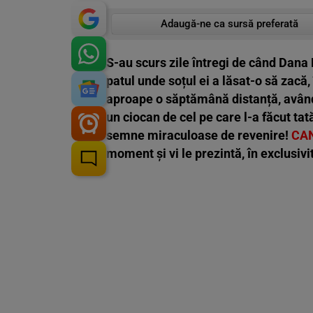
Adaugă-ne ca sursă preferată
S-au scurs zile întregi de când Dana 
patul unde soțul ei a lăsat-o să zacă
aproape o săptămână distanță, având 
un ciocan de cel pe care l-a făcut tată
semne miraculoase de revenire!
CA
moment și vi le prezintă, în exclusivi