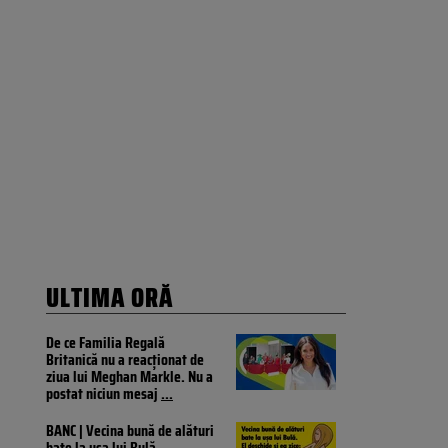
ULTIMA ORĂ
De ce Familia Regală
Britanică nu a reacționat de
ziua lui Meghan Markle. Nu a
postat niciun mesaj
...
BANC | Vecina bună de alături
bate la ușa lui Bulă