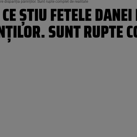
e dispariția părinților. Sunt rupte complet de realitate
CE ȘTIU FETELE DANEI
NȚILOR. SUNT RUPTE 