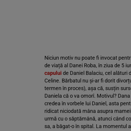
Niciun motiv nu poate fi invocat pentr
de viață al Danei Roba, în ziua de 5 i
capului
de Daniel Balaciu, cel alături
Celine. Bărbatul nu și-ar fi dorit divorț
termen în proces), așa că, susțin sur
Daniela că o va omorî. Motivul? Dana 
credea în vorbele lui Daniel, asta pent
ridicat niciodată mâna asupra mamei fi
urmă cu o săptămână, atunci când cor
sa, a băgat-o în spital. La momentul ac