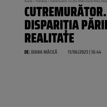
Acasă
»
Trending
»
Cutremurător. Ce știu fetele Danei Roba despr
CUTREMURĂTOR. 
DISPARIȚIA PĂRI
REALITATE
DE:
DIANA MĂCICĂ
11/06/2023 | 16:44