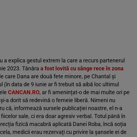
u a explica gestul extrem la care a recurs partenerul
unie 2023. Tânăra
a fost lovită cu sânge rece în zona
 de care Dana are două fete minore, pe Chantal și
ul (în data de 9 iunie ar fi trebuit să aibă loc ultimul
sele
CANCAN.RO
, ar fi amenințat-o de mai multe ori pe
și-a dorit să redevină o femeie liberă. Nimeni nu
ru că, informează sursele publicației noastre, el n-a
icelor sale, ci era doar agresiv verbal. Totul până în
ecția fizică macabră aplicată Danei Roba, încă soția
ela, medicii erau rezervați cu privire la șansele ei de