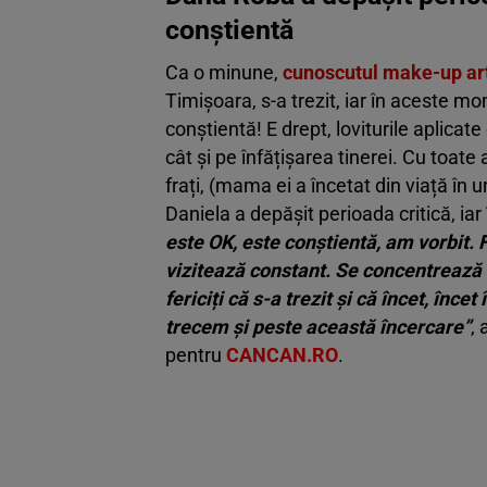
conștientă
Ca o minune,
cunoscutul make-up art
Timișoara, s-a trezit, iar în aceste 
conștientă! E drept, loviturile aplicat
cât și pe înfățișarea tinerei. Cu toate
frați, (mama ei a încetat din viață în 
Daniela a depășit perioada critică, ia
este OK, este conștientă, am vorbit. 
vizitează constant. Se concentrează f
fericiți că s-a trezit și că încet, înc
trecem și peste această încercare”
, 
pentru
CANCAN.RO
.