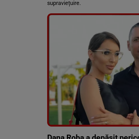
supraviețuire.
Dana Roba a depășit perico