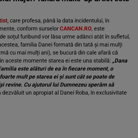
ist,
care profesa, până la data incidentului, în
momente, conform surselor
CANCAN.RO
, este
e de soțul furibund vor lăsa urme adânci atât în sufletul,
 acestea, familia Danei formată din tată și mai mulți
urmă cu mai mulți ani), se bucură din cale afară că
r în aceste momente starea ei este una stabilă:
„Dana
Familia este alături de ea în fiecare moment, o
oarte mult pe starea ei și sunt cât se poate de
et își revine. Cu ajutorul lui Dumnezeu sperăm să
a dezvăluit un apropiat al Danei Roba, în exclusivitate