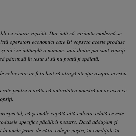
bli cu cioara vopsită. Dar iată că varianta modernă se
xistă operatori economici care își vopsesc aceste produse
și aici se întâmplă o minune: unii dintre pui sunt vopsiți
ă pătrundă în țesut și să nu poată fi spălată.
e celor care ar fi trebuit să atragă atenția asupra acestui
rate pentru a arăta că autoritatea noastră nu ar avea ce
opsiți.
i prospectul, că și ouăle capătă altă culoare odată ce este
odusele specifice păcălirii noastre. Dacă adăugăm și
la unele ferme de către colegii noștri, în condițiile în