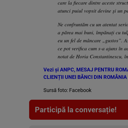
care la fiecare dintre aceste struct
atunci puiul vopsit devine și un p
Ne confruntăm cu un atentat serios
a părea mai buni, împănați cu tul
eu un fel de mâncare „gustos”. Ast
ce pot verifica cum s-a ajuns în a
notat de Horia Constantinescu, î
Vezi și
ANPC, MESAJ PENTRU ROMÂN
CLIENȚII UNEI BĂNCI DIN ROMÂNIA
Sursă foto: Facebook
Participă la conversație!