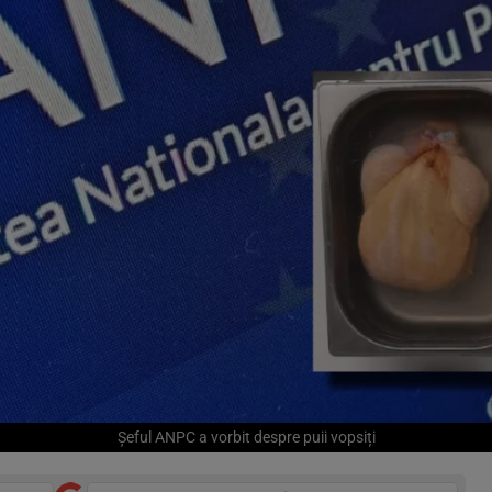
Șeful ANPC a vorbit despre puii vopsiți