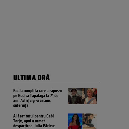
ULTIMA ORĂ
Boala cumplită care a răpus-o
pe Rodica Tapalagă la 71 de
ani. Actrița și-a ascuns
suferința
A lăsat totul pentru Gabi
Torje, apoi a urmat
despărțirea. Iulia Pârlea: