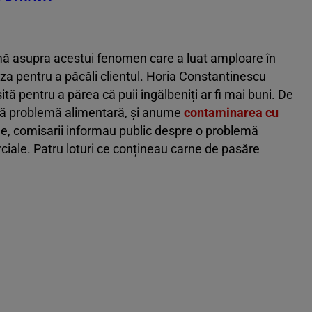
ă asupra acestui fenomen care a luat amploare în
liza pentru a păcăli clientul. Horia Constantinescu
tă pentru a părea că puii îngălbeniți ar fi mai buni. De
ltă problemă alimentară, și anume
contaminarea cu
ile, comisarii informau public despre o problemă
ciale. Patru loturi ce conțineau carne de pasăre