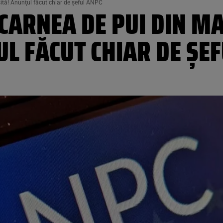
ită! Anunţul făcut chiar de şeful ANPC
CARNEA DE PUI DIN M
L FĂCUT CHIAR DE ŞE