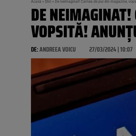
Acasă
»
Știri
»
De neimaginat! Carnea de pui din magazine, vops
DE NEIMAGINAT! 
VOPSITĂ! ANUNŢU
DE:
ANDREEA VOICU
27/03/2024 | 10:07