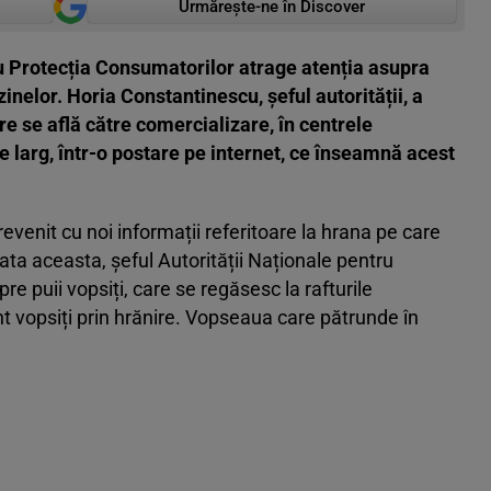
Urmărește-ne în Discover
 Protecția Consumatorilor atrage atenția asupra
inelor. Horia Constantinescu, șeful autorității, a
are se află către comercializare, în centrele
pe larg, într-o postare pe internet, ce înseamnă acest
venit cu noi informații referitoare la hrana pe care
ata aceasta, șeful Autorității Naționale pentru
e puii vopsiți, care se regăsesc la rafturile
nt vopsiți prin hrănire. Vopseaua care pătrunde în