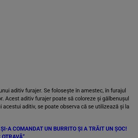
unui aditiv furajer. Se folosește în amestec, în furajul
or. Acest aditiv furajer poate să coloreze și gălbenușul
i acestui aditiv, se poate observa că se utilizează și la
 ȘI-A COMANDAT UN BURRITO ȘI A TRĂIT UN ȘOC!
C OTRAVĂ”