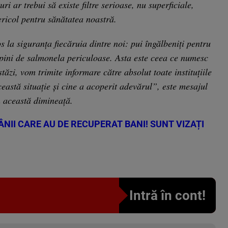
uri ar trebui să existe filtre serioase, nu superficiale,
ericol pentru sănătatea noastră.
 la siguranța fiecăruia dintre noi: pui îngălbeniți pentru
pini de salmonela periculoase. Asta este ceea ce numesc
ăzi, vom trimite informare către absolut toate instituțiile
ceastă situație și cine a acoperit adevărul”, este mesajul
n această dimineață.
II CARE AU DE RECUPERAT BANI! SUNT VIZAȚI
Intră în cont!