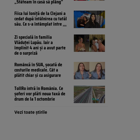
„Stăteam în casă să plâng”
Fiica lui Ioniță de la Clejani a
cedat după întâlnirea cu tatăl
său. Ce s-a întâmplat între
...
Zi specială în familia
Vlăduței Lupău. Iair a
împlinit 4 ani și a avut parte
de o surpriză
Româncă în SUA, șocată de
costurile medicale. Cât a
plătit chiar și cu asigurare
TollRo intră în România. Ce
șoferi vor plăti noua taxă de
drum de la 1 octombrie
Vezi toate știrile