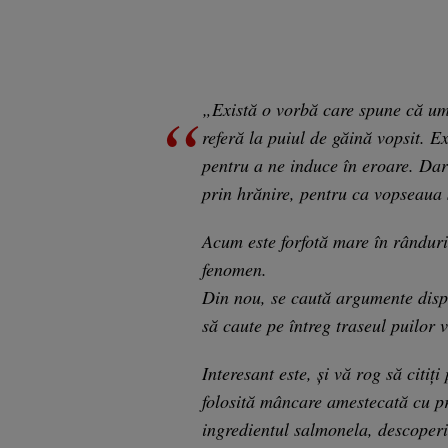
„Există o vorbă care spune că um
referă la puiul de găină vopsit. E
pentru a ne induce în eroare. Dar 
prin hrănire, pentru ca vopseaua s
Acum este forfotă mare în rânduril
fenomen.
Din nou, se caută argumente dispe
să caute pe întreg traseul puilor v
Interesant este, și vă rog să citiț
folosită mâncare amestecată cu pr
ingredientul salmonela, descoperit 