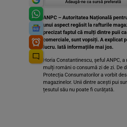
Adaugă-ne ca sursă preferată
ANPC – Autoritatea Națională pentru
unui aspect regăsit la rafturile magaz
precizat faptul că mulți dintre puii c
comerciale, sunt vopsiți. A explicat 
lucru. Iată informațiile mai jos.
Horia Constantinescu, șeful ANPC, a re
mulți români o consumă zi de zi. De d
Protecția Consumatorilor a vorbit despr
magazinelor. Unii dintre acești pui su
țesutul său nu poate fi curățată.