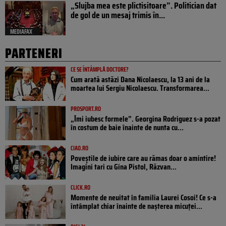
„Slujba mea este plictisitoare”. Politician dat
de gol de un mesaj trimis în...
MEDIAFAX
PARTENERI
CE SE ÎNTÂMPLĂ DOCTORE?
Cum arată astăzi Dana Nicolaescu, la 13 ani de la
moartea lui Sergiu Nicolaescu. Transformarea...
PROSPORT.RO
„Îmi iubesc formele”. Georgina Rodriguez s-a pozat
în costum de baie înainte de nunta cu...
CIAO.RO
Poveştile de iubire care au rămas doar o amintire!
Imagini tari cu Gina Pistol, Răzvan...
CLICK.RO
Momente de neuitat în familia Laurei Cosoi! Ce s-a
întâmplat chiar înainte de nașterea micuței...