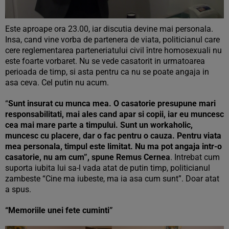
Este aproape ora 23.00, iar discutia devine mai personala.
Insa, cand vine vorba de partenera de viata, politicianul care
cere reglementarea parteneriatului civil între homosexuali nu
este foarte vorbaret. Nu se vede casatorit in urmatoarea
perioada de timp, si asta pentru ca nu se poate angaja in
asa ceva. Cel putin nu acum.
“
Sunt insurat cu munca mea. O casatorie presupune mari
responsabilitati, mai ales cand apar si copii, iar eu muncesc
cea mai mare parte a timpului. Sunt un workaholic,
muncesc cu placere, dar o fac pentru o cauza. Pentru viata
mea personala, timpul este limitat. Nu ma pot angaja intr-o
casatorie, nu am cum”, spune Remus Cernea
. Intrebat cum
suporta iubita lui sa-l vada atat de putin timp, politicianul
zambeste “Cine ma iubeste, ma ia asa cum sunt”. Doar atat
a spus.
“Memoriile unei fete cuminti”