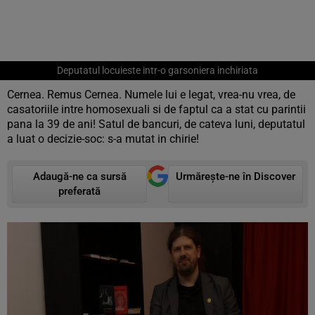
Deputatul locuieste intr-o garsoniera inchiriata
Cernea. Remus Cernea. Numele lui e legat, vrea-nu vrea, de
casatoriile intre homosexuali si de faptul ca a stat cu parintii
pana la 39 de ani! Satul de bancuri, de cateva luni, deputatul
a luat o decizie-soc: s-a mutat in chirie!
Adaugă-ne ca sursă
Urmărește-ne în Discover
preferată