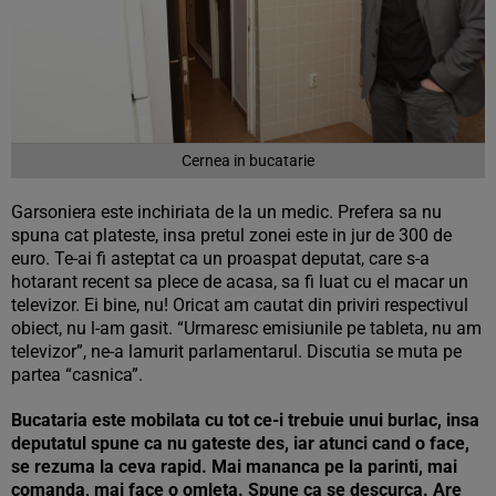
Cernea in bucatarie
Garsoniera este inchiriata de la un medic. Prefera sa nu
spuna cat plateste, insa pretul zonei este in jur de 300 de
euro. Te-ai fi asteptat ca un proaspat deputat, care s-a
hotarant recent sa plece de acasa, sa fi luat cu el macar un
televizor. Ei bine, nu! Oricat am cautat din priviri respectivul
obiect, nu l-am gasit. “Urmaresc emisiunile pe tableta, nu am
televizor”, ne-a lamurit parlamentarul. Discutia se muta pe
partea “casnica”.
Bucataria este mobilata cu tot ce-i trebuie unui burlac, insa
deputatul spune ca nu gateste des, iar atunci cand o face,
se rezuma la ceva rapid. Mai mananca pe la parinti, mai
comanda, mai face o omleta. Spune ca se descurca. Are