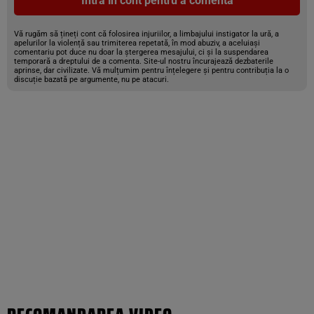
Intră în cont pentru a comenta
Vă rugăm să țineți cont că folosirea injuriilor, a limbajului instigator la ură, a
apelurilor la violență sau trimiterea repetată, în mod abuziv, a aceluiași
comentariu pot duce nu doar la ștergerea mesajului, ci și la suspendarea
temporară a dreptului de a comenta. Site-ul nostru încurajează dezbaterile
aprinse, dar civilizate. Vă mulțumim pentru înțelegere și pentru contribuția la o
discuție bazată pe argumente, nu pe atacuri.