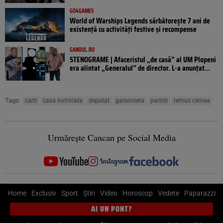
GO4GAMES
World of Warships Legends sărbătorește 7 ani de
existență cu activități festive și recompense
GANDUL.RO
STENOGRAME | Afaceristul „de casă” al UM Plopeni
era alintat „Generalul” de director. L-a anunțat...
Tags:
carti
casa inchiriata
deputat
garsoniera
parinti
remus cernea
Urmărește Cancan pe Social Media
Home
Exclusiv
Sport
Știri
Video
Horoscop
Vedete
Paparazzi
AI UN PONT?