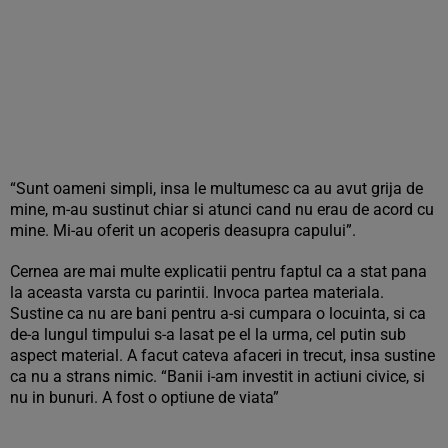
“Sunt oameni simpli, insa le multumesc ca au avut grija de
mine, m-au sustinut chiar si atunci cand nu erau de acord cu
mine. Mi-au oferit un acoperis deasupra capului”.
Cernea are mai multe explicatii pentru faptul ca a stat pana
la aceasta varsta cu parintii. Invoca partea materiala.
Sustine ca nu are bani pentru a-si cumpara o locuinta, si ca
de-a lungul timpului s-a lasat pe el la urma, cel putin sub
aspect material. A facut cateva afaceri in trecut, insa sustine
ca nu a strans nimic. “Banii i-am investit in actiuni civice, si
nu in bunuri. A fost o optiune de viata”