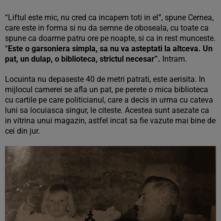
“Liftul este mic, nu cred ca incapem toti in el”, spune Cernea,
care este in forma si nu da semne de oboseala, cu toate ca
spune ca doarme patru ore pe noapte, si ca in rest munceste.
“
Este o garsoniera simpla, sa nu va asteptati la altceva. Un
pat, un dulap, o biblioteca, strictul necesar”.
Intram.
Locuinta nu depaseste 40 de metri patrati, este aerisita. In
mijlocul camerei se afla un pat, pe perete o mica biblioteca
cu cartile pe care politicianul, care a decis in urma cu cateva
luni sa locuiasca singur, le citeste. Acestea sunt asezate ca
in vitrina unui magazin, astfel incat sa fie vazute mai bine de
cei din jur.