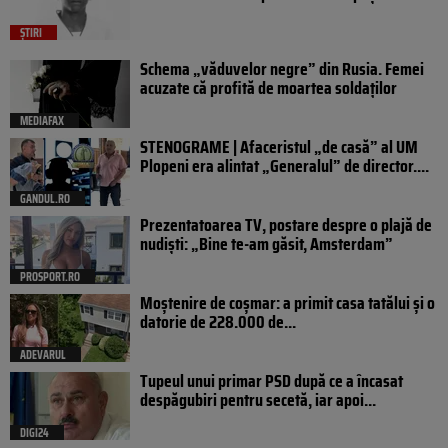
ȘTIRI
Schema „văduvelor negre” din Rusia. Femei
acuzate că profită de moartea soldaților
MEDIAFAX
STENOGRAME | Afaceristul „de casă” al UM
Plopeni era alintat „Generalul” de director....
GANDUL.RO
Prezentatoarea TV, postare despre o plajă de
nudiști: „Bine te-am găsit, Amsterdam”
PROSPORT.RO
Moștenire de coșmar: a primit casa tatălui și o
datorie de 228.000 de...
ADEVARUL
Tupeul unui primar PSD după ce a încasat
despăgubiri pentru secetă, iar apoi...
DIGI24