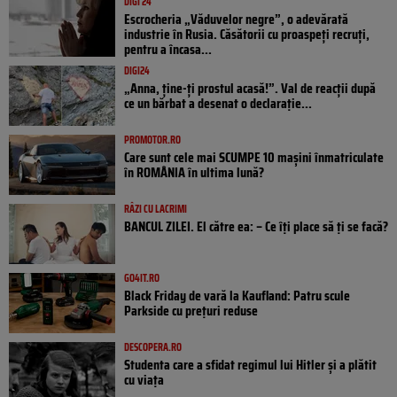
DIGI 24
Escrocheria „Văduvelor negre”, o adevărată
industrie în Rusia. Căsătorii cu proaspeți recruți,
pentru a încasa...
DIGI24
„Anna, ţine-ţi prostul acasă!”. Val de reacții după
ce un bărbat a desenat o declarație...
PROMOTOR.RO
Care sunt cele mai SCUMPE 10 mașini înmatriculate
în ROMÂNIA în ultima lună?
RÂZI CU LACRIMI
BANCUL ZILEI. El către ea: – Ce îți place să ți se facă?
GO4IT.RO
Black Friday de vară la Kaufland: Patru scule
Parkside cu prețuri reduse
DESCOPERA.RO
Studenta care a sfidat regimul lui Hitler și a plătit
cu viața