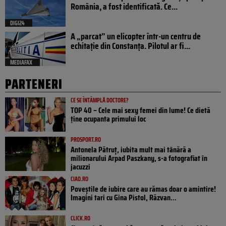
România, a fost identificată. Ce...
DIGI24
A „parcat” un elicopter într-un centru de
echitație din Constanța. Pilotul ar fi...
MEDIAFAX
PARTENERI
CE SE ÎNTÂMPLĂ DOCTORE?
TOP 40 – Cele mai sexy femei din lume! Ce dietă
ține ocupanta primului loc
PROSPORT.RO
Antonela Pătruț, iubita mult mai tânără a
milionarului Arpad Paszkany, s-a fotografiat în
jacuzzi
CIAO.RO
Poveştile de iubire care au rămas doar o amintire!
Imagini tari cu Gina Pistol, Răzvan...
CLICK.RO