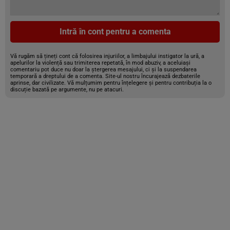
Intră în cont pentru a comenta
Vă rugăm să țineți cont că folosirea injuriilor, a limbajului instigator la ură, a
apelurilor la violență sau trimiterea repetată, în mod abuziv, a aceluiași
comentariu pot duce nu doar la ștergerea mesajului, ci și la suspendarea
temporară a dreptului de a comenta. Site-ul nostru încurajează dezbaterile
aprinse, dar civilizate. Vă mulțumim pentru înțelegere și pentru contribuția la o
discuție bazată pe argumente, nu pe atacuri.