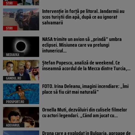
ȘTIRI
Intervenție în forță pe litoral. Jandarmii au
scos turiștii din apă, după ce au ignorat
salvamarii
ȘTIRI
NASA trimite un avion să „prindă” umbra
eclipsei. Misiunea care va prelungi
întunericul...
MEDIAFAX
Ștefan Popescu, analiză de weekend. Ce
înseamnă acordul de la Mecca dintre Turcia,...
GANDUL.RO
FOTO. Irina Deleanu, imagini incendiare: „Îmi
place să fiu cât mai naturală”
PROSPORT.RO
Ornella Muti, dezvăluiri din culisele filmelor
cu actori legendari. „Când am jucat cu...
ADEVARUL
Drona care a explodat în Bulgaria, aproape de