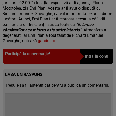
jurul orei 02:00, în locația respectivă ar fi ajuns și Florin
Mototolea, zis Emi Pian. Acesta ar fi avut o dispută cu
Richard Emanuel Gheorghe, care îl împrumuta pe unul dintre
jucători. Atunci, Emi Pian i-ar fi reproșat acestuia că îi dă
bani unuia dintre clienții săi, cu toate că
”în lumea
cămătarilor acest lucru este strict interzis”
. Atmosfera a
degenerat, iar Emi Pian a fost tăiat de Richard Emanuel
Gheorghe, notează
gandul.ro.
Participă la conversație!
Intră în cont!
LASĂ UN RĂSPUNS
Trebuie să fii
autentificat
pentru a publica un comentariu.