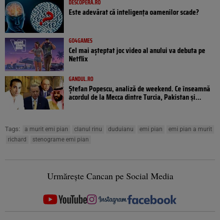
DESCOPERA.RO
Este adevărat că inteligența oamenilor scade?
GO4GAMES
Cel mai așteptat joc video al anului va debuta pe
Netflix
GANDUL.RO
Ștefan Popescu, analiză de weekend. Ce înseamnă
acordul de la Mecca dintre Turcia, Pakistan şi...
Tags:
a murit emi pian
clanul rinu
duduianu
emi pian
emi pian a murit
richard
stenograme emi pian
Urmărește Cancan pe Social Media