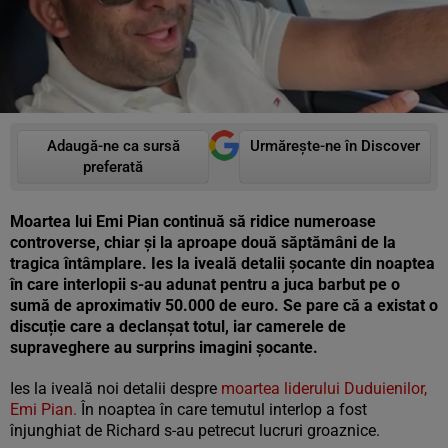
Adaugă-ne ca sursă
Urmărește-ne în Discover
preferată
Moartea lui Emi Pian continuă să ridice numeroase
controverse, chiar și la aproape două săptămâni de la
tragica întâmplare. Ies la iveală detalii șocante din noaptea
în care interlopii s-au adunat pentru a juca barbut pe o
sumă de aproximativ 50.000 de euro. Se pare că a existat o
discuție care a declanșat totul, iar camerele de
supraveghere au surprins imagini șocante.
Ies la iveală noi detalii despre
moartea liderului Duduienilor,
Emi Pian.
În noaptea în care temutul interlop a fost
înjunghiat de Richard s-au petrecut lucruri groaznice.