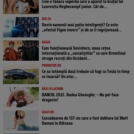
Cine e tânăra superbă care a apărut la brațul lui
Laurențiu Reghecampf junior. Cât de...
DIGI 24
Devin oamenii mai puțin inteligenți? Ce este
„efectul Flynn invers” și de ce îi îngrijorează...
DIGI24
Cum funcționează Sovintern, noua rețea
internațională a „socialiștilor” cu care Kremlinul
atrage recruți din Occident...
PROMOTOR.RO
Ce se întâmplă dacă trebuie să fugi cu Tesla în timp
ce încarcă? Un atac...
RÂZI CU LACRIMI
BANCUL ZILEI. Badea Gheorghe: – Nu pot face
dragoste!
GO4IT.RO
Cascadoarea de 137 cm care a fost dublura lui Matt
Damon în Odiseea