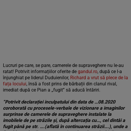
Lucruri pe care, se pare, camerele de supraveghere nu le-au
ratat! Potrivit informațiilor oferite de
gandul.ro
, după ce l-a
înjunghiat pe liderul Duduienilor,
Richard a vrut să plece de la
fața locului
, însă a fost prins de bărbații din clanul rival,
imediat după ce Pian a „fugit” să aducă întăriri.
”Potrivit declarației inculpatului din data de …08.2020
coroborată cu procesele-verbale de vizionare a imaginilor
surprinse de camerele de supraveghere instalate la
imobilele de pe străzile și, după altercația cu…, cel dintâi a
fugit până pe str. ….(aflată în continuarea străzii….), unde a