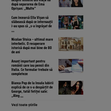
după separarea de Ema
Oprișan: „Multe”
Cum încearcă Ella Vișan să
slăbească după ce internauții
i-au spus că „s-a îngrășat de
...
Nicolae Stoica – ultimul mare
interbelic. O recuperare
istorică după mai bine de 80
de ani
Anunț important pentru
românii care iau pensii din
Italia. Ce formular trebuie să
completeze
Bianca Pop de la Insula Iubirii
explică de ce s-a despărțit de
George, tatăl fetiței sale:
„Aleg
...
Vezi toate știrile