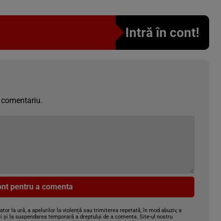
Intră în cont!
 comentariu.
cont pentru a comenta
gator la ură, a apelurilor la violență sau trimiterea repetată, în mod abuziv, a
i și la suspendarea temporară a dreptului de a comenta. Site-ul nostru