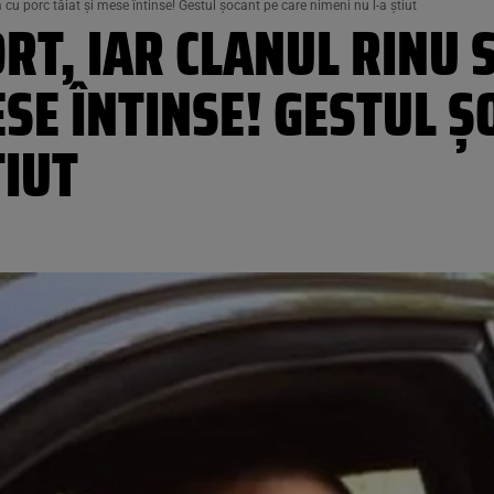
 cu porc tăiat și mese întinse! Gestul șocant pe care nimeni nu l-a știut
RT, IAR CLANUL RINU
ESE ÎNTINSE! GESTUL Ș
TIUT