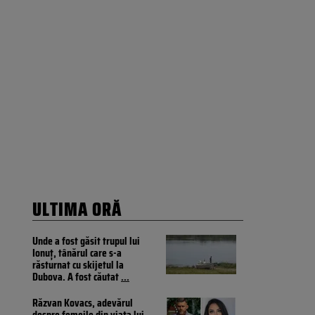
ULTIMA ORĂ
Unde a fost găsit trupul lui
Ionuţ, tânărul care s-a
răsturnat cu skijetul la
Dubova. A fost căutat
...
Răzvan Kovacs, adevărul
despre femeile din viața lui