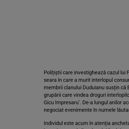
Polițiștii care investighează cazul lui
seara în care a murit interlopul co
membrii clanului Duduianu susțin că 
grupării care vindea droguri interlopil
Gicu Impresaru’. De-a lungul anilor ac
negociat evenimente în numele lăutari
Individul este acum în atenția ancheta