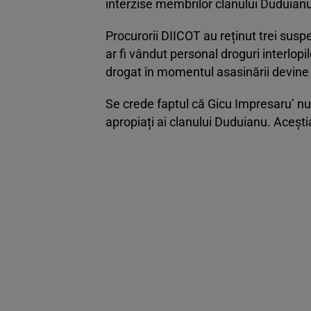
interzise membrilor clanului Duduianu
Procurorii DIICOT au reținut trei suspe
ar fi vândut personal droguri interlopil
drogat în momentul asasinării devine 
Se crede faptul că Gicu Impresaru’ nu a
apropiați ai clanului Duduianu. Aceștia