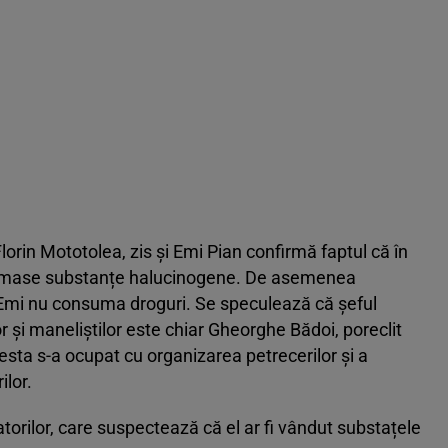
 Florin Mototolea, zis și Emi Pian confirmă faptul că în
nsumase substanțe halucinogene. De asemenea
Emi nu consuma droguri. Se speculează că șeful
or și maneliștilor este chiar Gheorghe Bădoi, poreclit
esta s-a ocupat cu organizarea petrecerilor și a
lor.
torilor, care suspectează că el ar fi vândut substațele