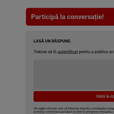
Participă la conversație!
LASĂ UN RĂSPUNS
Trebuie să fii
autentificat
pentru a publica un
Intră în 
Vă rugăm să țineți cont că folosirea injuriilor, a limbajului insti
aceluiași comentariu pot duce nu doar la ștergerea mesajului, c