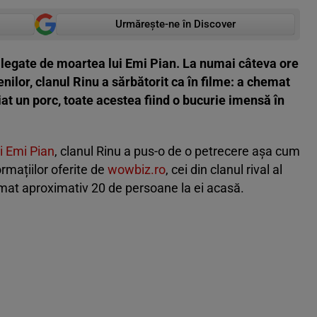
Urmărește-ne în Discover
re legate de moartea lui Emi Pian. La numai câteva ore
ilor, clanul Rinu a sărbătorit ca în filme: a chemat
at un porc, toate acestea fiind o bucurie imensă în
i Emi Pian
, clanul Rinu a pus-o de o petrecere așa cum
ormațiilor oferite de
wowbiz.ro
, cei din clanul rival al
emat aproximativ 20 de persoane la ei acasă.