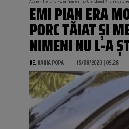
Acasă
»
Trending
»
Emi Pian era mort, iar clanul Rinu sărbătorea
EMI PIAN ERA MO
PORC TĂIAT ȘI M
NIMENI NU L-A Ș
DE:
DARIA POPA
15/08/2020 | 09:28