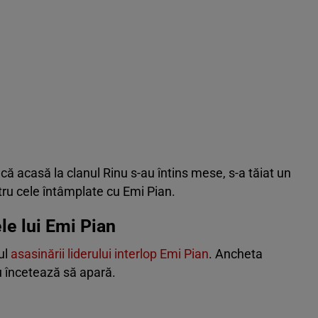
ă acasă la clanul Rinu s-au întins mese, s-a tăiat un
tru cele întâmplate cu Emi Pian.
le lui Emi Pian
ul
asasinării liderului interlop Emi Pian
. Ancheta
 încetează să apară.