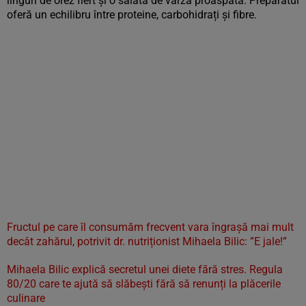
linguri de orez fiert și o salată de varză proaspătă. Preparatul
oferă un echilibru între proteine, carbohidrați și fibre.
Fructul pe care îl consumăm frecvent vara îngrașă mai mult
decât zahărul, potrivit dr. nutriționist Mihaela Bilic: ”E jale!”
Mihaela Bilic explică secretul unei diete fără stres. Regula
80/20 care te ajută să slăbești fără să renunți la plăcerile
culinare