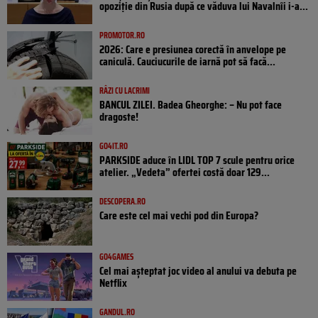
opoziţie din Rusia după ce văduva lui Navalnîi i-a...
PROMOTOR.RO
2026: Care e presiunea corectă în anvelope pe
caniculă. Cauciucurile de iarnă pot să facă...
RÂZI CU LACRIMI
BANCUL ZILEI. Badea Gheorghe: – Nu pot face
dragoste!
GO4IT.RO
PARKSIDE aduce în LIDL TOP 7 scule pentru orice
atelier. „Vedeta” ofertei costă doar 129...
DESCOPERA.RO
Care este cel mai vechi pod din Europa?
GO4GAMES
Cel mai așteptat joc video al anului va debuta pe
Netflix
GANDUL.RO