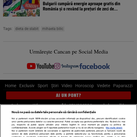
Bulgarii cumpără energie aproape gratis din
România și o revând la prețuri de zeci de...
Tags:
dieta de slabit
mihaela bilic
Urmărește Cancan pe Social Media
Home
Exclusiv
Sport
Știri
Video
Horoscop
Vedete
Paparazzi
AI UN PONT?
Scrie-ne pe Whatsapp
, sună la 0741226226 sau trimite mail la
pont@cancan.ro
Nouă ne pasă ca datele tale personale să rămână confidențiale
Noi și partenerii noștri
1019
stocăm și/sau accesăm informații pe dispozitivul dvs., precum identificatorii cookie
unici pentru prelucrarea datelor cu caracter personal. Puteți accepta sau gestiona preferințele dvs. făcând clic mai
Știri interne
Știri externe
Politică
jos, respectiv vă puteți opune utilizării unui interes legitim în orice moment pe pagina cu politica de
confidențialitate. Aceste alegeri vor fi raportate partenerilor noștri și nu vă vor afecta navigarea.
Mai multe detalii
Noi si partenerii nostri (retelele de socializare si agentiile de publicitate partenere, precum si furnizorii nostri de
servicii de date analitice) prelucram date pentru a permite website-ului sa functioneze, pentru a personaliza
Ultimele stiri
Diete
Insula Iubirii
Dictionar de vise
LIFE STYLE
continutul si anunturile publicitare afisate in functie de interesele si/sau profilul dvs., pentru a va oferi