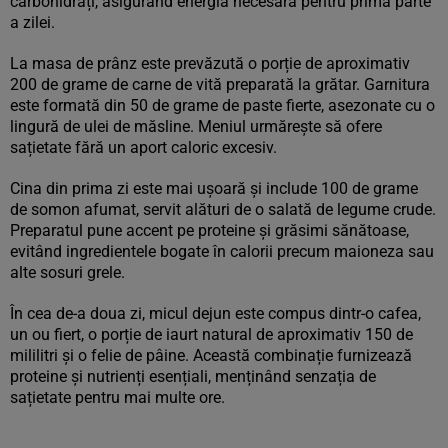
carbohidrați, asigurând energia necesară pentru prima parte
a zilei.
La masa de prânz este prevăzută o porție de aproximativ
200 de grame de carne de vită preparată la grătar. Garnitura
este formată din 50 de grame de paste fierte, asezonate cu o
lingură de ulei de măsline. Meniul urmărește să ofere
sațietate fără un aport caloric excesiv.
Cina din prima zi este mai ușoară și include 100 de grame
de somon afumat, servit alături de o salată de legume crude.
Preparatul pune accent pe proteine și grăsimi sănătoase,
evitând ingredientele bogate în calorii precum maioneza sau
alte sosuri grele.
În cea de-a doua zi, micul dejun este compus dintr-o cafea,
un ou fiert, o porție de iaurt natural de aproximativ 150 de
mililitri și o felie de pâine. Această combinație furnizează
proteine și nutrienți esențiali, menținând senzația de
sațietate pentru mai multe ore.