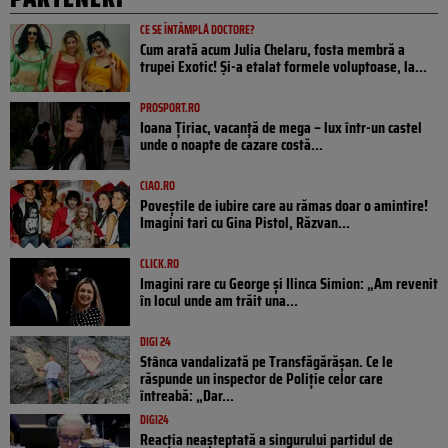
CE SE ÎNTÂMPLĂ DOCTORE?
Cum arată acum Julia Chelaru, fosta membră a
trupei Exotic! Și-a etalat formele voluptoase, la...
PROSPORT.RO
Ioana Țiriac, vacanță de mega – lux într-un castel
unde o noapte de cazare costă...
CIAO.RO
Poveştile de iubire care au rămas doar o amintire!
Imagini tari cu Gina Pistol, Răzvan...
CLICK.RO
Imagini rare cu George și Ilinca Simion: „Am revenit
în locul unde am trăit una...
DIGI 24
Stânca vandalizată pe Transfăgărășan. Ce le
răspunde un inspector de Poliție celor care
întreabă: „Dar...
DIGI24
Reacția neașteptată a singurului partidul de