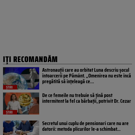
IȚI RECOMANDĂM
Astronauții care au orbitat Luna descriu șocul
întoarcerii pe Pământ. „Omenirea nu este încă
pregătită să înțeleagă ce…
ȘTIRI
De ce femeile nu trebuie să țină post
intermitent la fel ca bărbații, potrivit Dr. Cezar
ȘTIRI
Secretul unui cuplu de pensionari care nu are
datorii: metoda plicurilor le-a schimbat...