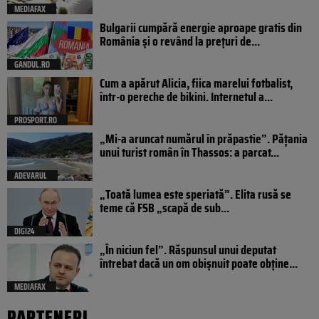
MEDIAFAX
Bulgarii cumpără energie aproape gratis din
România și o revând la prețuri de...
GANDUL.RO
Cum a apărut Alicia, fiica marelui fotbalist,
într-o pereche de bikini. Internetul a...
PROSPORT.RO
„Mi-a aruncat numărul în prăpastie”. Pățania
unui turist român în Thassos: a parcat...
ADEVARUL
„Toată lumea este speriată”. Elita rusă se
teme că FSB „scapă de sub...
DIGI24
„În niciun fel”. Răspunsul unui deputat
întrebat dacă un om obișnuit poate obține...
MEDIAFAX
PARTENERI