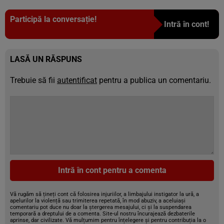
Participă la conversație!
Intră în cont!
LASĂ UN RĂSPUNS
Trebuie să fii
autentificat
pentru a publica un comentariu.
Intră în cont pentru a comenta
Vă rugăm să țineți cont că folosirea injuriilor, a limbajului instigator la ură, a
apelurilor la violență sau trimiterea repetată, în mod abuziv, a aceluiași
comentariu pot duce nu doar la ștergerea mesajului, ci și la suspendarea
temporară a dreptului de a comenta. Site-ul nostru încurajează dezbaterile
aprinse, dar civilizate. Vă mulțumim pentru înțelegere și pentru contribuția la o