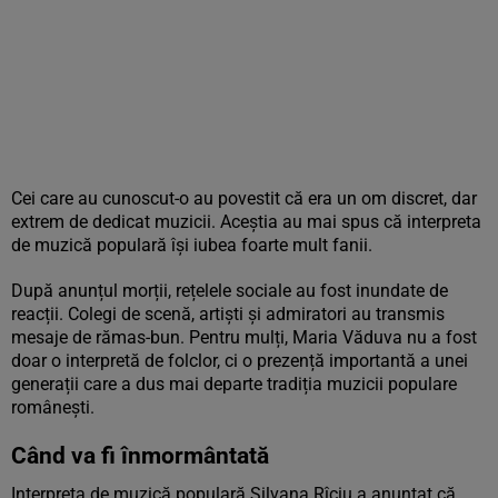
Cei care au cunoscut-o au povestit că era un om discret, dar
extrem de dedicat muzicii. Aceștia au mai spus că interpreta
de muzică populară își iubea foarte mult fanii.
După anunțul morții, rețelele sociale au fost inundate de
reacții. Colegi de scenă, artiști și admiratori au transmis
mesaje de rămas-bun. Pentru mulți, Maria Văduva nu a fost
doar o interpretă de folclor, ci o prezență importantă a unei
generații care a dus mai departe tradiția muzicii populare
românești.
Când va fi înmormântată
Interpreta de muzică populară Silvana Rîciu a anunțat că