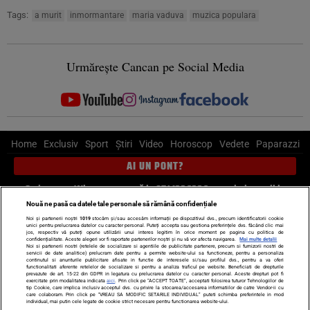
Tags:
a murit
inmormantare
maria vaduva
muzica populara
Urmărește Cancan pe Social Media
Home
Exclusiv
Sport
Știri
Video
Horoscop
Vedete
Paparazzi
AI UN PONT?
Scrie-ne pe Whatsapp
, sună la 0741226226 sau trimite mail la
pont@cancan.ro
Nouă ne pasă ca datele tale personale să rămână confidențiale
Noi și partenerii noștri
1019
stocăm și/sau accesăm informații pe dispozitivul dvs., precum identificatorii cookie
unici pentru prelucrarea datelor cu caracter personal. Puteți accepta sau gestiona preferințele dvs. făcând clic mai
Știri interne
Știri externe
Politică
jos, respectiv vă puteți opune utilizării unui interes legitim în orice moment pe pagina cu politica de
confidențialitate. Aceste alegeri vor fi raportate partenerilor noștri și nu vă vor afecta navigarea.
Mai multe detalii
Noi si partenerii nostri (retelele de socializare si agentiile de publicitate partenere, precum si furnizorii nostri de
servicii de date analitice) prelucram date pentru a permite website-ului sa functioneze, pentru a personaliza
Ultimele stiri
Diete
Insula Iubirii
Dictionar de vise
LIFE STYLE
continutul si anunturile publicitare afisate in functie de interesele si/sau profilul dvs., pentru a va oferi
functionalitati aferente retelelor de socializare si pentru a analiza traficul pe website. Beneficiati de drepturile
Horoscop
prevazute de art. 15-22 din GDPR in legatura cu prelucrarea datelor cu caracter personal. Aceste drepturi pot fi
exercitate prin modalitatea indicata
aici
. Prin click pe “ACCEPT TOATE”, acceptati folosirea tuturor Tehnologiilor de
tip Cookie, care implica inclusiv acceptul dvs. cu privire la stocarea/accesarea informatiilor de catre Vendor-ii cu
Echipa editorială
Termeni si condiții
Politica de confidențialitate
care colaboram. Prin click pe “VREAU SA MODIFIC SETARILE INDIVIDUAL” puteti schimba preferintele in mod
individual, mai putin cele legate de cookie strict necesare pentru functionarea website-ului.