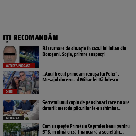
IȚI RECOMANDĂM
Răsturnare de situație în cazul lui Iulian din
Botoșani. Soția, printre suspecți
ALTCEVA PODCAST
„Anul trecut primeam cenușa lui Felix”.
Mesajul dureros al Mihaelei Rădulescu
ȘTIRI
Secretul unui cuplu de pensionari care nu are
datorii: metoda plicurilor le-a schimbat...
MEDIAFAX
Cum risipește Primăria Capitalei banii pentru
STB, în plină criză financiară a societății...