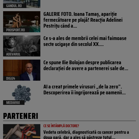
GANDUL.RO
GALERIE FOTO. Ioana Tamaş, apariție
fermecătoare pe plajă! Reacția Adelinei
Pestrițu când a...
PROSPORT.RO
Ce s-a ales de membrii celei mai faimoase
secte ucigașe din secolul XX....
ADEVARUL
Ce spune Ilie Bolojan despre publicarea
declarației de avere a partenerei sale de...
DIGI24
AI a creat primele virusuri „de la zero”.
Descoperirea îi îngrijorează pe oamenii...
MEDIAFAX
PARTENERI
CE SE ÎNTÂMPLĂ DOCTORE?
Vedeta celebră, diagnosticată cu cancer pentru a
doua oară, dar a ales să păstreze totul...