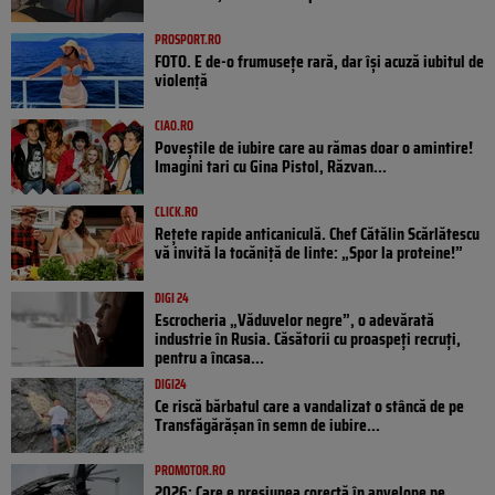
PROSPORT.RO
FOTO. E de-o frumusețe rară, dar își acuză iubitul de
violență
CIAO.RO
Poveştile de iubire care au rămas doar o amintire!
Imagini tari cu Gina Pistol, Răzvan...
CLICK.RO
Rețete rapide anticaniculă. Chef Cătălin Scărlătescu
vă invită la tocăniță de linte: „Spor la proteine!”
DIGI 24
Escrocheria „Văduvelor negre”, o adevărată
industrie în Rusia. Căsătorii cu proaspeți recruți,
pentru a încasa...
DIGI24
Ce riscă bărbatul care a vandalizat o stâncă de pe
Transfăgărășan în semn de iubire...
PROMOTOR.RO
2026: Care e presiunea corectă în anvelope pe