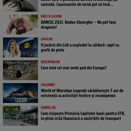
caniculă. Cauciucurile de iarnă pot să facă...
RÂZI CU LACRIMI
BANCUL ZILEI. Badea Gheorghe: – Nu pot face
dragoste!
GO4IT.RO
O jucărie din Lidl a explodat la căldură: copil cu
grefă de piele
DESCOPERA.RO
Care este cel mai vechi pod din Europa?
GO4GAMES
World of Warships Legends sărbătorește 7 ani de
existență cu activități festive și recompense
GANDUL.RO
Cum risipește Primăria Capitalei banii pentru STB,
în plină criză financiară a societății de transport