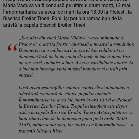
Maria Văduva va fi condusă pe ultimul drum marți, 12 mai.
Înmormântarea va avea loc marti la ora 13:00 la Ploiesti, la
Biserica Eroilor Tineri. Fanii își pot lua rămas bun de la
artistă la capela Bisericii Eroilor Tineri.
„S-a stins din viată Maria Văduva, vocea minunată a
Prahovei, o artistă foarte valoroasă a noastră a românilor.
Dumnezeu să o odihnească în pace! Am colaborat cu
dumneaei încă de la începuturile mele în televiziune. Era
un om vesel, optimist si bun. Avea o sensibilitate aparte. Si-
a închinat întreaga viață muzicii populare si a trăit prin
muzică.
Lasă acum generațiilor viitoare cântecele ei minunate, o
adevărată comoară de cântec popular autentic.
Înmormântarea va avea loc marti la ora 13:00 la Ploiesti,
la Biserica Eroilor Tineri. Trupul neînsuflețit este depus
astăzi la capela Bisericii Eroilor Tineri. Astazi puteti sa va
luati rămas bun de la dumneaei pâna pe la orele 20:00-
21:00, mâine toata ziua, iar marți este înmormântarea”, a
transmis Silvana Rîciu.