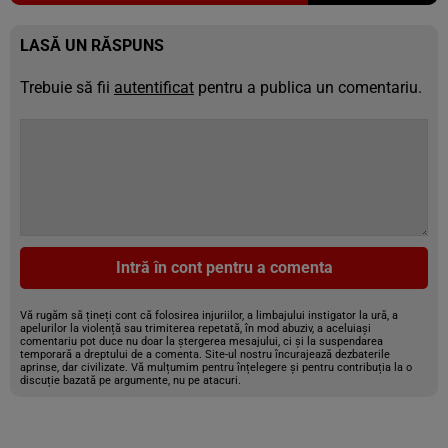
LASĂ UN RĂSPUNS
Trebuie să fii
autentificat
pentru a publica un comentariu.
Intră în cont pentru a comenta
Vă rugăm să țineți cont că folosirea injuriilor, a limbajului instigator la ură, a
apelurilor la violență sau trimiterea repetată, în mod abuziv, a aceluiași
comentariu pot duce nu doar la ștergerea mesajului, ci și la suspendarea
temporară a dreptului de a comenta. Site-ul nostru încurajează dezbaterile
aprinse, dar civilizate. Vă mulțumim pentru înțelegere și pentru contribuția la o
discuție bazată pe argumente, nu pe atacuri.