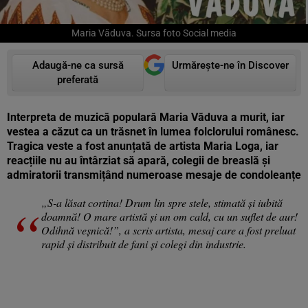
Maria Văduva. Sursa foto Social media
Adaugă-ne ca sursă
Urmărește-ne în Discover
preferată
Interpreta de muzică populară Maria Văduva a murit, iar
vestea a căzut ca un trăsnet în lumea folclorului românesc.
Tragica veste a fost anunțată de artista Maria Loga, iar
reacțiile nu au întârziat să apară, colegii de breaslă și
admiratorii transmițând numeroase mesaje de condoleanțe
„S-a lăsat cortina! Drum lin spre stele, stimată și iubită
doamnă! O mare artistă și un om cald, cu un suflet de aur!
Odihnă veșnică!”, a scris artista, mesaj care a fost preluat
rapid și distribuit de fani și colegi din industrie.