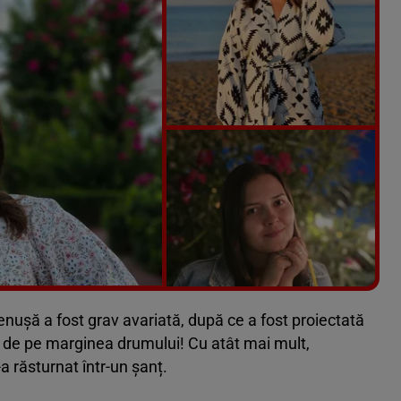
Vezi galeria foto
5 poze
enușă a fost grav avariată, după ce a fost proiectată
c de pe marginea drumului! Cu atât mai mult,
-a răsturnat într-un șanț.