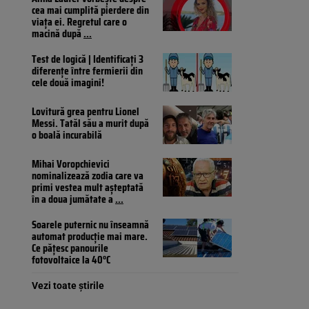
cea mai cumplită pierdere din
viața ei. Regretul care o
macină după
...
Test de logică | Identificați 3
diferențe între fermierii din
cele două imagini!
Lovitură grea pentru Lionel
Messi. Tatăl său a murit după
o boală incurabilă
Mihai Voropchievici
nominalizează zodia care va
primi vestea mult așteptată
în a doua jumătate a
...
Soarele puternic nu înseamnă
automat producție mai mare.
Ce pățesc panourile
fotovoltaice la 40°C
Vezi toate știrile