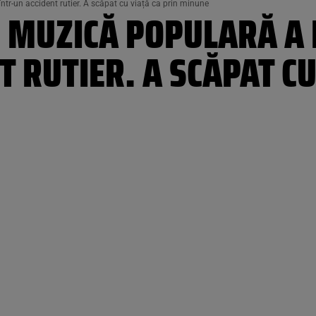
ntr-un accident rutier. A scăpat cu viață ca prin minune
E MUZICĂ POPULARĂ A 
T RUTIER. A SCĂPAT CU