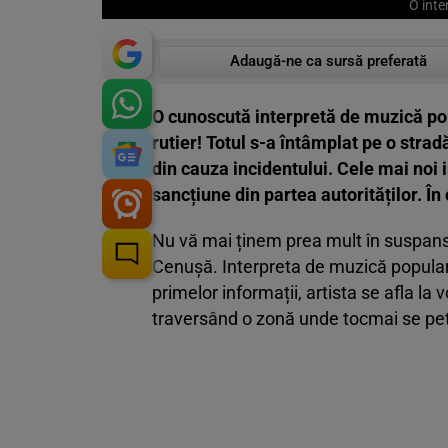
O inte
Adaugă-ne ca sursă preferată
O cunoscută interpretă de muzică pop
rutier! Totul s-a întâmplat pe o strad
din cauza incidentului. Cele mai noi i
sancțiune din partea autorităților. Î
Nu vă mai ținem prea mult în suspans
Cenușă. Interpreta de muzică populară 
primelor informații, artista se afla la
traversând o zonă unde tocmai se pet