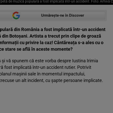
rpetă de muzică populară a fost implicată într-un accident. Foto: Arhivă
Urmărește-ne în Discover
ulară din România a fost implicată într-un accident
ă din Botoșani. Artista a trecut prin clipe de groază
nformații cu privire la caz! Cântăreața s-a ales cu o
n ce stare se află în aceste momente?
 și vă spunem că este vorba despre Iustina Irimia
fost implicată într-un accident rutier. Potrivit
 volanul mașinii sale în momentul impactului,
recuse un alt incident, cu șapte persoane implicate.