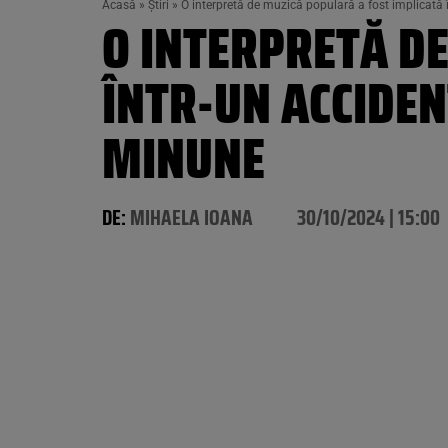
Acasă
»
Știri
»
O interpretă de muzică populară a fost implicată î
O INTERPRETĂ D
ÎNTR-UN ACCIDEN
MINUNE
DE:
MIHAELA IOANA
30/10/2024 | 15:00