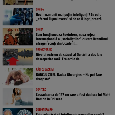
DIGI 24
Devin oamenii mai puțin inteligenți? Ce este
„efectul Flynn invers” și de ce îi îngrijorează...
DIGI24
Cum funcționează Sovintern, noua rețea
internațională a „socialiștilor” cu care Kremlinul
atrage recruți din Occident...
PROMOTOR.RO
Nivelul extrem de scăzut al Dunării a dus la o
descoperire rară. Era acolo de...
RÂZI CU LACRIMI
BANCUL ZILEI. Badea Gheorghe: – Nu pot face
dragoste!
GO4IT.RO
Cascadoarea de 137 cm care a fost dublura lui Matt
Damon în Odiseea
DESCOPERA.RO
Este adevărat că inteligența oamenilor scade?