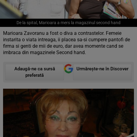
De la spital, Marioara a mers la magazinul second hand
Marioara Zavoranu a fost o diva a contrastelor. Femeie
instarita o viata intreaga, ii placea sa-si cumpere pantofi de
firma si genti de mii de euro, dar avea momente cand se
imbraca din magazinele Second hand.
Adaugă-ne ca sursă
Urmărește-ne în Discover
preferată