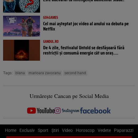
GO4GAMES
Cel mai așteptat joc video al anului va debuta pe
Netflix
GANDUL.RO
De 4 zile, festivalul Untold se desfășoară fără
restricții și consumă energie cât un oraș....
Tags:
blana
marioara zavoranu
second hand
Urmărește Cancan pe Social Media
Home
Exclusiv
Sport
Știri
Video
Horoscop
Vedete
Paparazzi