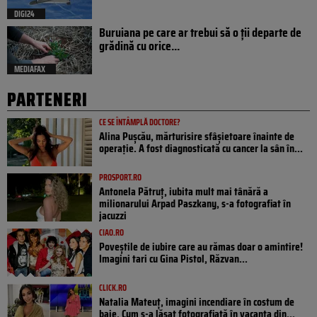
DIGI24
Buruiana pe care ar trebui să o ții departe de
grădină cu orice...
MEDIAFAX
PARTENERI
CE SE ÎNTÂMPLĂ DOCTORE?
Alina Pușcău, mărturisire sfâșietoare înainte de
operație. A fost diagnosticată cu cancer la sân în...
PROSPORT.RO
Antonela Pătruț, iubita mult mai tânără a
milionarului Arpad Paszkany, s-a fotografiat în
jacuzzi
CIAO.RO
Poveştile de iubire care au rămas doar o amintire!
Imagini tari cu Gina Pistol, Răzvan...
CLICK.RO
Natalia Mateuț, imagini incendiare în costum de
baie. Cum s-a lăsat fotografiată în vacanța din...