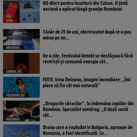
RO-Alert pentru locuitorii din Tulcea. O țintă
aeriană a apărut lângă granița României
ȘTIRI
Tânăr de 21 de ani, electrocutat după ce a pus
mâna pe un...
MEDIAFAX
De 4 zile, festivalul Untold se desfășoară fără
restricții și consumă energie cât...
GANDUL.RO
FOTO. Irina Deleanu, imagini incendiare: „Îmi
place să fiu cât mai naturală”
PROSPORT.RO
„Drogurile săracilor”, la îndemâna copiilor din
România. Specialist antidrog: „O doză costă
cât...
ADEVARUL
Drona care a explodat în Bulgaria, aproape de
România, a fost identificată. Ce...