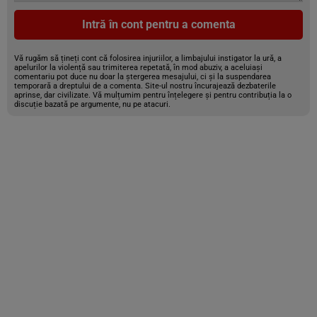
Intră în cont pentru a comenta
Vă rugăm să țineți cont că folosirea injuriilor, a limbajului instigator la ură, a
apelurilor la violență sau trimiterea repetată, în mod abuziv, a aceluiași
comentariu pot duce nu doar la ștergerea mesajului, ci și la suspendarea
temporară a dreptului de a comenta. Site-ul nostru încurajează dezbaterile
aprinse, dar civilizate. Vă mulțumim pentru înțelegere și pentru contribuția la o
discuție bazată pe argumente, nu pe atacuri.