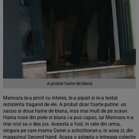
A probat haine de blana
Marioara le-a privit cu interes, le-a pipait si le-a testat
rezistenta tragand de ele. A probat doar foarte putine: un
sacou si doua haine de blana, insa mai mult de pe scaun.
Haina rosie din piele si blana i-a pus capac, iar Marioara n-a
mai vrut sa o dea jos. Aceasta a fost, in cele din urma,
singura pe care mama Oanei a achizitionat-o, in acea zi, din
magazinul Second hand. Acasa o astepta o intreaga colectie