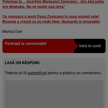
Pelerinaj la … boarfele Marioarei Zavoranu: „Am stat patru
ore degeaba. Nu se poate asa ceva”
Ce comoara a gasit Oana Zavoranu in casa mamei sale!
Bruneta a crezut ca nu vede bine: diamante si smaralde!
Marius Dan
Participă la conversație!
Intră în cont!
LASĂ UN RĂSPUNS
Trebuie să fii
autentificat
pentru a publica un comentariu.