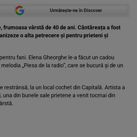
Urmărește-ne în Discover
e, frumoasa vârstă de 40 de ani. Cântăreața a fost
anizeze o alta petrecere și pentru prieteni și
ă pentru fani. Elena Gheorghe le-a făcut un cadou
t melodia „Piesa de la radio”, care se bucură și de un
e restrânsă, la un local cochet din Capitală. Artista a
i, una din bunele sale prietene a venit tocmai din
ârstă.