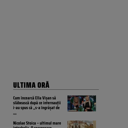
ULTIMA ORĂ
Cum încearcă Ella Vișan să
slăbească după ce internauții
i-au spus că „s-a îngrășat de
...
Nicolae Stoica – ultimul mare
interbelic. O recuperare