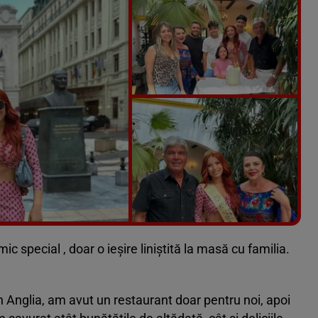
Vezi galeria foto
3 poze
c special , doar o ieșire liniștită la masă cu familia.
 Anglia, am avut un restaurant doar pentru noi, apoi