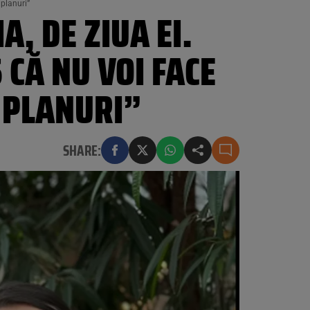
 planuri”
, DE ZIUA EI.
 CĂ NU VOI FACE
E PLANURI”
SHARE: