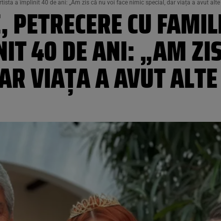
tista a împlinit 40 de ani: „Am zis că nu voi face nimic special, dar viața a avut alte
 PETRECERE CU FAMILIA
IT 40 DE ANI: „AM ZIS
DAR VIAȚA A AVUT ALT