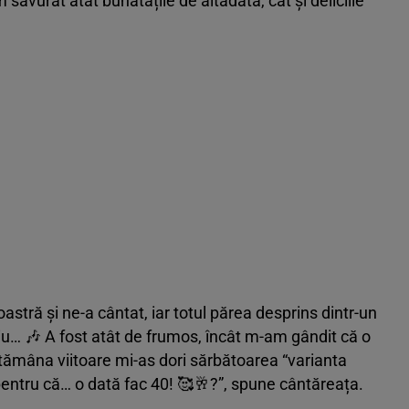
savurat atât bunătățile de altădată, cât și deliciile
stră și ne-a cântat, iar totul părea desprins dintr-un
liu… 🎶 A fost atât de frumos, încât m-am gândit că o
tămâna viitoare mi-as dori sărbătoarea “varianta
 pentru că… o dată fac 40! 🥰🥂?”, spune cântăreața.