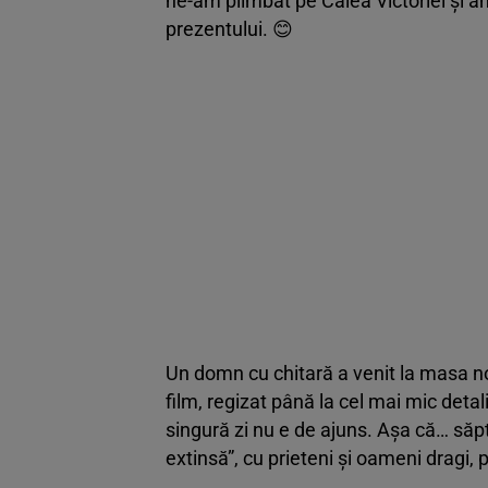
ne-am plimbat pe Calea Victoriei și am 
prezentului. 😊
Un domn cu chitară a venit la masa noa
film, regizat până la cel mai mic deta
singură zi nu e de ajuns. Așa că… săp
extinsă”, cu prieteni și oameni dragi,