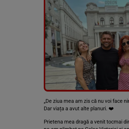
„De ziua mea am zis că nu voi face nimi
Dar viața a avut alte planuri. ❤️
Prietena mea dragă a venit tocmai din