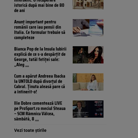
istorică după mai bine de 80
de ani
Anunț important pentru
românii care iau pensii din
Italia. Ce formular trebuie să
completeze
Bianca Pop de la Insula Iubirii
explică de ce s-a despărțit de
George, tatăl fetiței sale:
„Aleg
...
Cum a apărut Andreea Ibacka
la UNTOLD după divorțul de
Cabral. Ținuta aleasă pare că
a întinerit-o!
Ilie Dobre comentează LIVE
pe ProSport.ro meciul Steaua
– SCM Râmnicu Vâlcea,
sâmbătă, 8
...
Vezi toate știrile