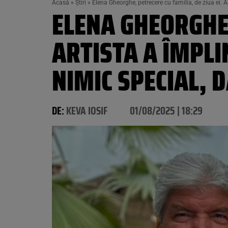
Acasă
»
Știri
»
Elena Gheorghe, petrecere cu familia, de ziua ei. Ar
ELENA GHEORGHE,
ARTISTA A ÎMPLIN
NIMIC SPECIAL, 
DE:
KEVA IOSIF
01/08/2025 | 18:29