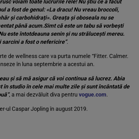
sc voiam toate lucrurile rele! Nu știu ce a făcut
ul a fost de genul: «La dracu! Nu vreau broccoli,
hăr și carbohidrați». Greața și oboseala nu se
entat până acum.Simt că este un tabu să vorbești
 Nu este întotdeauna senin și nu strălucești mereu.
sarcini a fost o nefericire”
.
carte de wellness care va purta numele “Fitter. Calmer.
lanseze în luna septembrie a acestui an.
eau și să mă asigur că voi continua să lucrez. Abia
 în studio în cele mai multe zile și sunt încântată de
ouă”
, a mai dezvăluit diva pentru
vogue.com
.
aler-ul Caspar Jopling în august 2019.