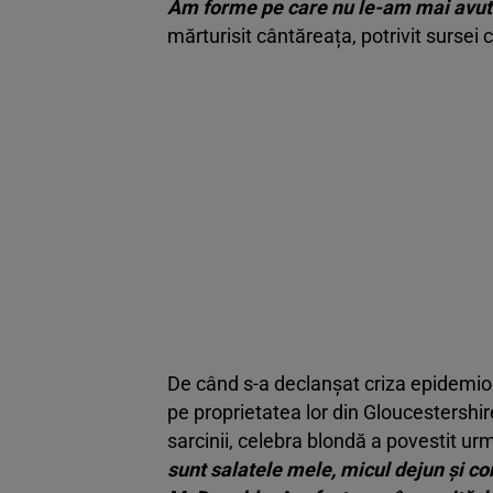
Am forme pe care nu le-am mai avut 
mărturisit cântăreața, potrivit sursei c
De când s-a declanșat criza epidemiolo
pe proprietatea lor din Gloucestershi
sarcinii, celebra blondă a povestit ur
sunt salatele mele, micul dejun și co