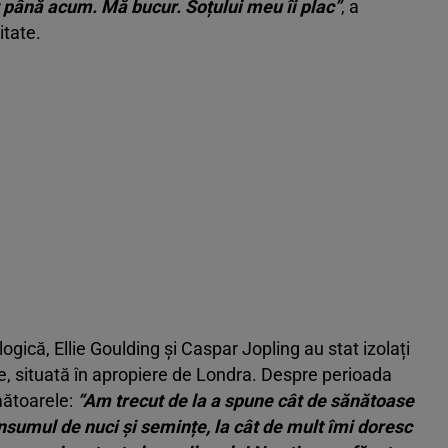
până acum. Mă bucur. Soțului meu îi plac”
, a
itate.
gică, Ellie Goulding și Caspar Jopling au stat izolați
re, situată în apropiere de Londra. Despre perioada
mătoarele:
“Am trecut de la a spune cât de sănătoase
nsumul de nuci și semințe, la cât de mult îmi doresc