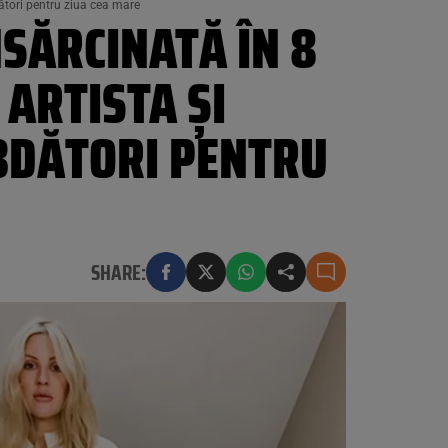
bdători pentru ziua cea mare
NSĂRCINATĂ ÎN 8
 ARTISTA ȘI
ĂBDĂTORI PENTRU
SHARE: