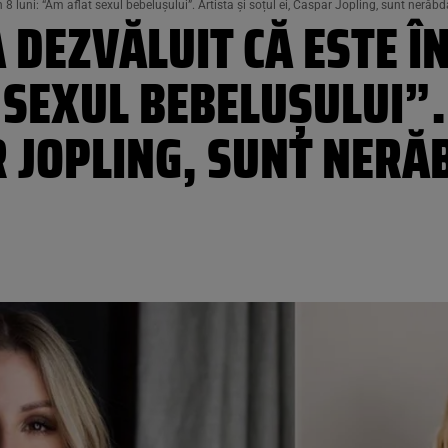
n 8 luni: “Am aflat sexul bebelușului”. Artista și soțul ei, Caspar Jopling, sunt neră
A DEZVĂLUIT CĂ ESTE Î
 SEXUL BEBELUȘULUI”.
R JOPLING, SUNT NER