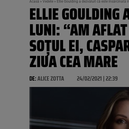
Acasă
»
Vedete
»
Ellie Goulding a dezvăluit că este însărcinată î
ELLIE GOULDING 
LUNI: “AM AFLAT
SOȚUL EI, CASPA
ZIUA CEA MARE
DE:
ALICE ZOTTA
24/02/2021 | 22:39