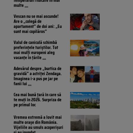
temperaturi ridicate în mai
multe
...
Vescan nu se mai ascunde!
Are o „colegă de
apartament” de doi ani: „Eu
sunt mai copilăros”
Valul de caniculă schimbă
preferințele turiștilor. Tot
mai mulți europeni aleg
vacanțe în țările
...
Adevărul despre „burtica de
gravidă” a actriței Zendaya.
Imaginea i-a pus pe jar pe
fanii lui
...
Cea mai bună țară în care să
te muți în 2026. Surpriza de
pe primul loc
Vremea extremă a lovit mai
multe orașe din România.
Vijeliile au smuls acoperișuri
și au inundat
...