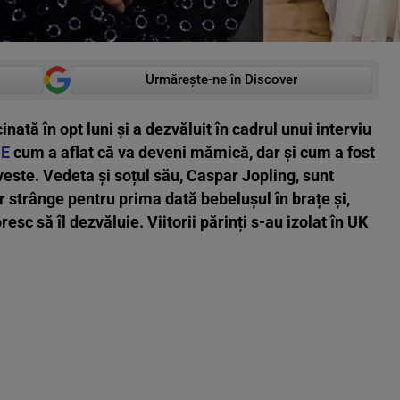
Urmărește-ne în Discover
nată în opt luni și a dezvăluit în cadrul unui interviu
E
cum a aflat că va deveni mămică, dar și cum a fost
este. Vedeta și soțul său, Caspar Jopling, sunt
or strânge pentru prima dată bebelușul în brațe și,
resc să îl dezvăluie. Viitorii părinți
s-au izolat în UK