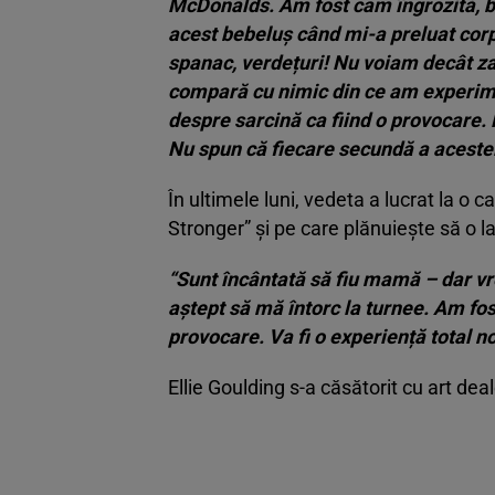
McDonalds. Am fost cam îngrozită, bru
acest bebeluș când mi-a preluat
corp
spanac, verdețuri! Nu voiam decât za
compară cu nimic din ce am experim
despre sarcină ca fiind o provocare.
Nu spun că fiecare secundă a acestei 
În ultimele luni, vedeta a lucrat la o 
Stronger” și pe care plănuiește să o 
“Sunt încântată să fiu mamă – dar vr
aștept să mă întorc la turnee. Am fost
provocare. Va fi o experiență total n
Ellie Goulding s-a căsătorit cu art de