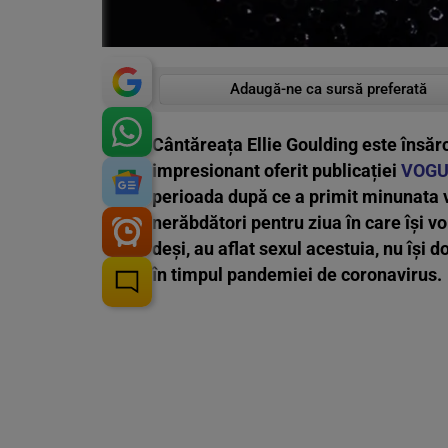
Adaugă-ne ca sursă preferată
Cântăreața Ellie Goulding este însărci
impresionant oferit publicației
VOGU
perioada după ce a primit minunata v
nerăbdători pentru ziua în care își v
deși, au aflat sexul acestuia, nu își do
în timpul pandemiei de coronavirus.