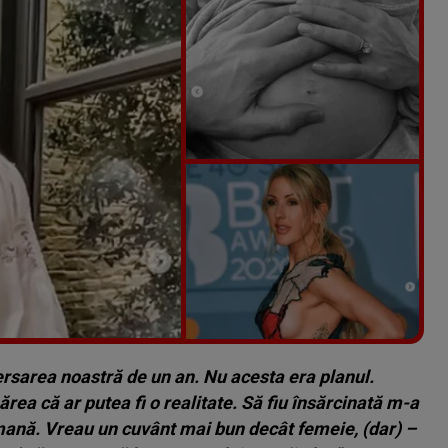
Vezi galeria foto
6 poze
ersarea noastră de un an. Nu acesta era planul.
ea că ar putea fi o realitate. Să fiu însărcinată m-a
mană. Vreau un cuvânt mai bun decât femeie, (dar) –