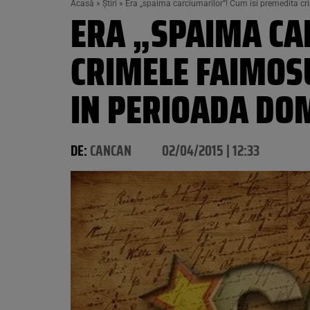
Acasă
»
Știri
»
Era „spaima carciumarilor”! Cum isi premedita crim
ERA „SPAIMA CA
CRIMELE FAIMOSU
IN PERIOADA DOM
DE:
CANCAN
02/04/2015 | 12:33