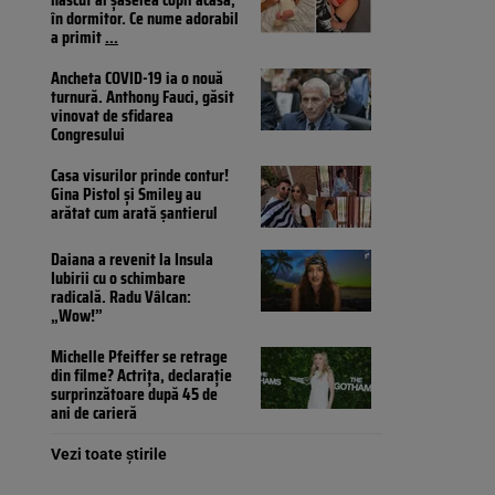
în dormitor. Ce nume adorabil
a primit
...
Ancheta COVID-19 ia o nouă
turnură. Anthony Fauci, găsit
vinovat de sfidarea
Congresului
Casa visurilor prinde contur!
Gina Pistol și Smiley au
arătat cum arată șantierul
Daiana a revenit la Insula
Iubirii cu o schimbare
radicală. Radu Vâlcan:
„Wow!”
Michelle Pfeiffer se retrage
din filme? Actrița, declarație
surprinzătoare după 45 de
ani de carieră
Vezi toate știrile