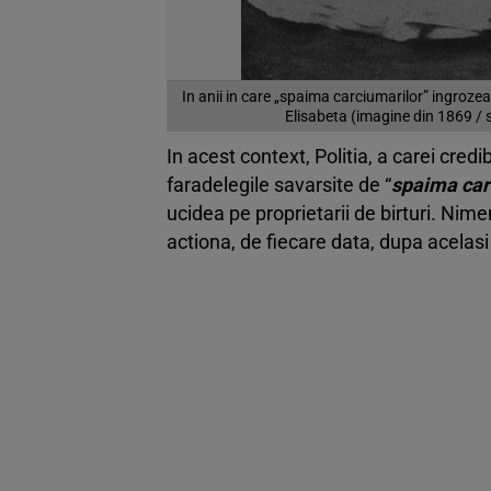
In anii in care „spaima carciumarilor” ingroze
Elisabeta (imagine din 1869 /
In acest context, Politia, a carei cred
faradelegile savarsite de “
spaima car
ucidea pe proprietarii de birturi. Nime
actiona, de fiecare data, dupa acelasi 