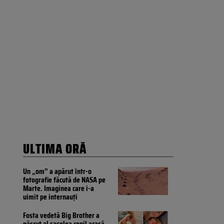
ULTIMA ORĂ
Un „om” a apărut într-o
fotografie făcută de NASA pe
Marte. Imaginea care i-a
uimit pe internauți
Fosta vedetă Big Brother a
născut al șaselea copil acasă,