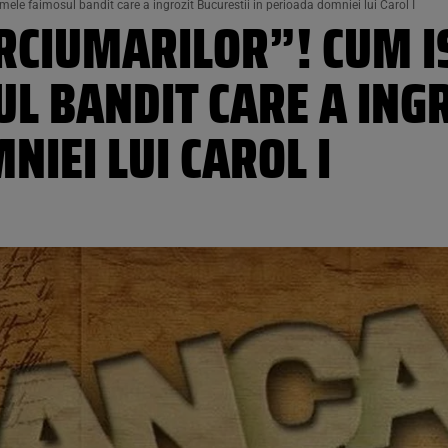
ele faimosul bandit care a ingrozit Bucurestii in perioada domniei lui Carol I
RCIUMARILOR”! CUM I
L BANDIT CARE A INGR
NIEI LUI CAROL I