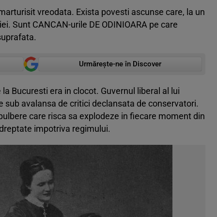
marturisit vreodata. Exista povesti ascunse care, la un
riei. Sunt CANCAN-urile DE ODINIOARA pe care
suprafata.
Urmărește-ne în Discover
la Bucuresti era in clocot. Guvernul liberal al lui
 sub avalansa de critici declansata de conservatori.
 pulbere care risca sa explodeze in fiecare moment din
ndreptate impotriva regimului.