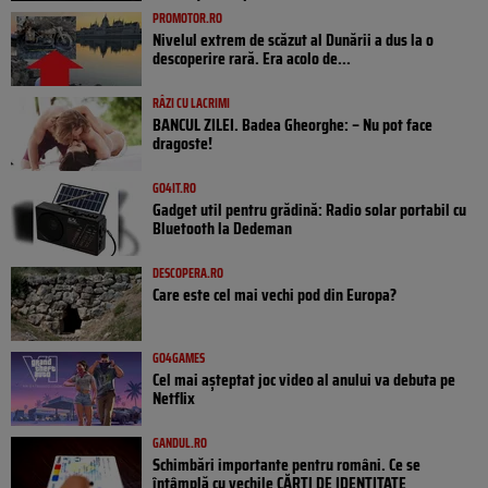
PROMOTOR.RO
Nivelul extrem de scăzut al Dunării a dus la o
descoperire rară. Era acolo de...
RÂZI CU LACRIMI
BANCUL ZILEI. Badea Gheorghe: – Nu pot face
dragoste!
GO4IT.RO
Gadget util pentru grădină: Radio solar portabil cu
Bluetooth la Dedeman
DESCOPERA.RO
Care este cel mai vechi pod din Europa?
GO4GAMES
Cel mai așteptat joc video al anului va debuta pe
Netflix
GANDUL.RO
Schimbări importante pentru români. Ce se
întâmplă cu vechile CĂRȚI DE IDENTITATE