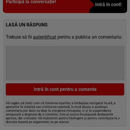
Participă la conversație!
Intră în cont!
LASĂ UN RĂSPUNS
Trebuie să fii
autentificat
pentru a publica un comentariu.
Intră în cont pentru a comenta
Vă rugăm să țineți cont că folosirea injuriilor, a limbajului instigator la ură, a
apelurilor la violență sau trimiterea repetată, în mod abuziv, a aceluiași
comentariu pot duce nu doar la ștergerea mesajului, ci și la suspendarea
temporară a dreptului de a comenta. Site-ul nostru încurajează dezbaterile
aprinse, dar civilizate. Vă mulțumim pentru înțelegere și pentru contribuția la o
discuție bazată pe argumente, nu pe atacuri.