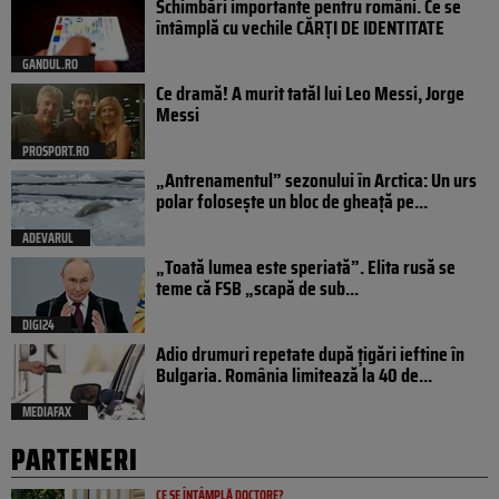
Schimbări importante pentru români. Ce se
întâmplă cu vechile CĂRȚI DE IDENTITATE
GANDUL.RO
Ce dramă! A murit tatăl lui Leo Messi, Jorge
Messi
PROSPORT.RO
„Antrenamentul” sezonului în Arctica: Un urs
polar folosește un bloc de gheață pe...
ADEVARUL
„Toată lumea este speriată”. Elita rusă se
teme că FSB „scapă de sub...
DIGI24
Adio drumuri repetate după țigări ieftine în
Bulgaria. România limitează la 40 de...
MEDIAFAX
PARTENERI
CE SE ÎNTÂMPLĂ DOCTORE?