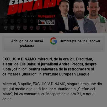
Adaugă-ne ca sursă
Urmărește-ne în Discover
preferată
EXCLUSIV DINAMO, miercuri, de la ora 21. Discut
ăm,
alături de Elis Bakaj și jurnalistul Andrei Preotu, despre
lupta „câinilor” pentru salavarea de la retrogradare și
calificarea „dulăilor” în sferturile European League
Miercuri, 3 aprilie, EXCLUSIV DINAMO, singura emisiune din
spațiul media dedicată fanilor cluburilor din „Ștefan cel
Mare”, își va consuma, cu începere de la ora 21, o nouă
ediție.