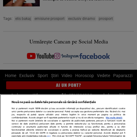
Tags:
elis bakaj
emisiune prosport
exclusiv dinamo
prosport
Urmărește Cancan pe Social Media
Home
Exclusiv
Sport
Știri
Video
Horoscop
Vedete
Paparazzi
AI UN PONT?
Scrie-ne pe Whatsapp
, sună la 0741226226 sau trimite mail la
pont@cancan.ro
Nouă ne pasă ca datele tale personale să rămână confidențiale
Noi și partenerii noștri
1019
stocăm și/sau accesăm informații pe dispozitivul dvs., precum identificatorii cookie
unici pentru prelucrarea datelor cu caracter personal. Puteți accepta sau gestiona preferințele dvs. făcând clic mai
Știri interne
Știri externe
Politică
jos, respectiv vă puteți opune utilizării unui interes legitim în orice moment pe pagina cu politica de
confidențialitate. Aceste alegeri vor fi raportate partenerilor noștri și nu vă vor afecta navigarea.
Mai multe detalii
Noi si partenerii nostri (retelele de socializare si agentiile de publicitate partenere, precum si furnizorii nostri de
servicii de date analitice) prelucram date pentru a permite website-ului sa functioneze, pentru a personaliza
Ultimele stiri
Diete
Insula Iubirii
Dictionar de vise
LIFE STYLE
continutul si anunturile publicitare afisate in functie de interesele si/sau profilul dvs., pentru a va oferi
functionalitati aferente retelelor de socializare si pentru a analiza traficul pe website. Beneficiati de drepturile
Horoscop
prevazute de art. 15-22 din GDPR in legatura cu prelucrarea datelor cu caracter personal. Aceste drepturi pot fi
exercitate prin modalitatea indicata
aici
. Prin click pe “ACCEPT TOATE”, acceptati folosirea tuturor Tehnologiilor de