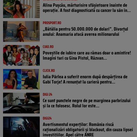
Alina Pușcău, mărturisire sfâșietoare înainte de
operație. A fost diagnosticată cu cancer la sân în...
PROSPORT.RO
„Bătălia pentru 50.000.000 de dolari”. Divorțul
anului: Anamaria atacă averea milionarului
CIAO.RO
Poveştile de iubire care au rămas doar o amintire!
Imagini tari cu Gina Pistol, Răzvan...
CLICK.RO
Iulia Pârlea a suferit enorm după despărțirea de
Gabi Torje! A renunțat la carieră pentru...
DIGI 24
Ce sunt punctele negre de pe marginea parbrizului
și la ce folosesc. Rolul lor este...
DIGI24
Avertismentul experților: România riscă
raționalizări obligatorii și blackout, din cauza lipsei
investițiilor. Apel către ANRE