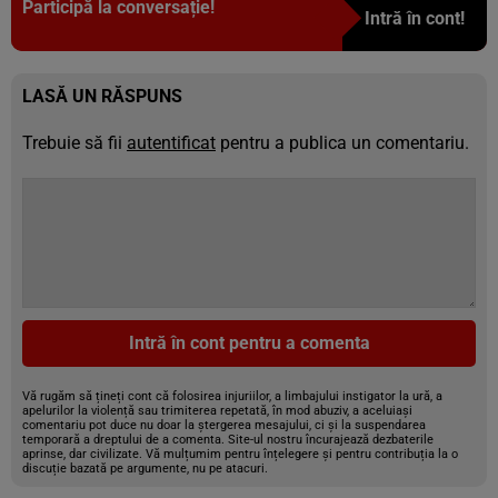
Participă la conversație!
Intră în cont!
LASĂ UN RĂSPUNS
Trebuie să fii
autentificat
pentru a publica un comentariu.
Intră în cont pentru a comenta
Vă rugăm să țineți cont că folosirea injuriilor, a limbajului instigator la ură, a
apelurilor la violență sau trimiterea repetată, în mod abuziv, a aceluiași
comentariu pot duce nu doar la ștergerea mesajului, ci și la suspendarea
temporară a dreptului de a comenta. Site-ul nostru încurajează dezbaterile
aprinse, dar civilizate. Vă mulțumim pentru înțelegere și pentru contribuția la o
discuție bazată pe argumente, nu pe atacuri.