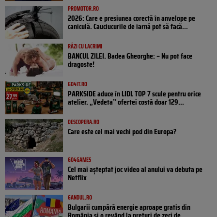
PROMOTOR.RO
2026: Care e presiunea corectă în anvelope pe
caniculă. Cauciucurile de iarnă pot să facă...
RÂZI CU LACRIMI
BANCUL ZILEI. Badea Gheorghe: – Nu pot face
dragoste!
GO4IT.RO
PARKSIDE aduce în LIDL TOP 7 scule pentru orice
atelier. „Vedeta” ofertei costă doar 129...
DESCOPERA.RO
Care este cel mai vechi pod din Europa?
GO4GAMES
Cel mai așteptat joc video al anului va debuta pe
Netflix
GANDUL.RO
Bulgarii cumpără energie aproape gratis din
România și o revând la prețuri de zeci de...