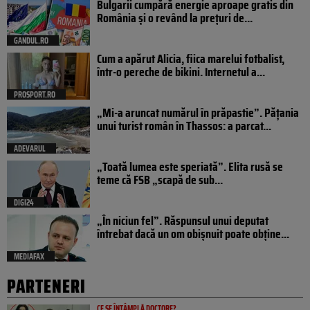
Bulgarii cumpără energie aproape gratis din
România și o revând la prețuri de...
GANDUL.RO
Cum a apărut Alicia, fiica marelui fotbalist,
într-o pereche de bikini. Internetul a...
PROSPORT.RO
„Mi-a aruncat numărul în prăpastie”. Pățania
unui turist român în Thassos: a parcat...
ADEVARUL
„Toată lumea este speriată”. Elita rusă se
teme că FSB „scapă de sub...
DIGI24
„În niciun fel”. Răspunsul unui deputat
întrebat dacă un om obișnuit poate obține...
MEDIAFAX
PARTENERI
CE SE ÎNTÂMPLĂ DOCTORE?