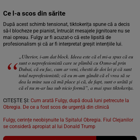
Ce l-a scos din sărite
După acest schimb tensionat, tiktokerița spune că a decis
să-l blocheze pe pianist, întrucât mesajele jignitoare nu se
mai opreau. Fulgy ar fi acuzat-o că este lipsită de
profesionalism și că ar fi interpretat greșit intențiile lui.
„Ulterior, i-am dat block. Ideea este că el mi-a spus că eu
sunt o neprofesionistă care se plimbă cu Osmo-ul prin
Dubai, că eu fac, cum ar veni, chestii de doi lei și că sunt
total neprofesionistă; că eu m-am gândit că el vrea să se
dea la mine sau că mă place și că, de fapt, sunt o urâtă și
că el nu m-ar lua sub nicio formă”, a mai spus tiktokerița.
CITEŞTE ŞI:
Cum arată Fulgy, după două luni petrecute la
Obregia. De ce a fost scos de urgență din clinică
Fulgy, cerințe neobișnuite la Spitalul Obregia. Fiul Clejanilor
se consideră apropiat al lui Donald Trump