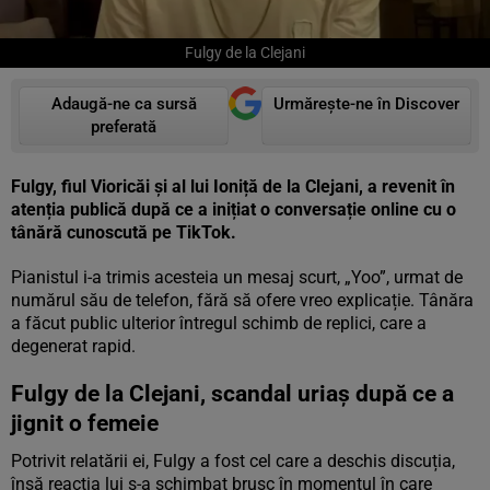
Fulgy de la Clejani
Adaugă-ne ca sursă
Urmărește-ne în Discover
preferată
Fulgy, fiul Vioricăi și al lui Ioniță de la Clejani, a revenit în
atenția publică după ce a inițiat o conversație online cu o
tânără cunoscută pe TikTok.
Pianistul i-a trimis acesteia un mesaj scurt, „Yoo”, urmat de
numărul său de telefon, fără să ofere vreo explicație. Tânăra
a făcut public ulterior întregul schimb de replici, care a
degenerat rapid.
Fulgy de la Clejani, scandal uriaș după ce a
jignit o femeie
Potrivit relatării ei, Fulgy a fost cel care a deschis discuția,
însă reacția lui s-a schimbat brusc în momentul în care