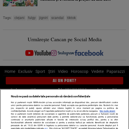
Tags:
clejani
fulgy
jigniri
scandal
tiktok
Urmărește Cancan pe Social Media
Home
Exclusiv
Sport
Știri
Video
Horoscop
Vedete
Paparazzi
AI UN PONT?
Scrie-ne pe Whatsapp
, sună la 0741226226 sau trimite mail la
pont@cancan.ro
Nouă ne pasă ca datele tale personale să rămână confidențiale
Noi și partenerii noștri
1019
stocăm și/sau accesăm informații pe dispozitivul dvs., precum identificatorii cookie
unici pentru prelucrarea datelor cu caracter personal. Puteți accepta sau gestiona preferințele dvs. făcând clic mai
Știri interne
Știri externe
Politică
jos, respectiv vă puteți opune utilizării unui interes legitim în orice moment pe pagina cu politica de
confidențialitate. Aceste alegeri vor fi raportate partenerilor noștri și nu vă vor afecta navigarea.
Mai multe detalii
Noi si partenerii nostri (retelele de socializare si agentiile de publicitate partenere, precum si furnizorii nostri de
servicii de date analitice) prelucram date pentru a permite website-ului sa functioneze, pentru a personaliza
Ultimele stiri
Diete
Insula Iubirii
Dictionar de vise
LIFE STYLE
continutul si anunturile publicitare afisate in functie de interesele si/sau profilul dvs., pentru a va oferi
functionalitati aferente retelelor de socializare si pentru a analiza traficul pe website. Beneficiati de drepturile
Horoscop
prevazute de art. 15-22 din GDPR in legatura cu prelucrarea datelor cu caracter personal. Aceste drepturi pot fi
exercitate prin modalitatea indicata
aici
. Prin click pe “ACCEPT TOATE”, acceptati folosirea tuturor Tehnologiilor de