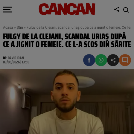
Acasă
»
Știri
»
Fulgy de la Clejani, scandal uriaș după ce a jignit o femeie. Ce l-a s
FULGY DE LA CLEJANI, SCANDAL URIAȘ DUPĂ
CE A JIGNIT O FEMEIE. CE L-A SCOS DIN SĂRITE
DE:
DAVID IOAN
03/06/2026 | 13:59