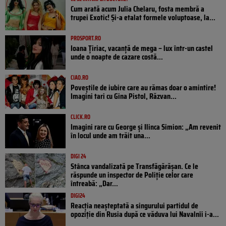
Cum arată acum Julia Chelaru, fosta membră a
trupei Exotic! Și-a etalat formele voluptoase, la...
PROSPORT.RO
Ioana Țiriac, vacanță de mega – lux într-un castel
unde o noapte de cazare costă...
CIAO.RO
Poveştile de iubire care au rămas doar o amintire!
Imagini tari cu Gina Pistol, Răzvan...
CLICK.RO
Imagini rare cu George și Ilinca Simion: „Am revenit
în locul unde am trăit una...
DIGI 24
Stânca vandalizată pe Transfăgărășan. Ce le
răspunde un inspector de Poliție celor care
întreabă: „Dar...
DIGI24
Reacția neașteptată a singurului partidul de
opoziţie din Rusia după ce văduva lui Navalnîi i-a...