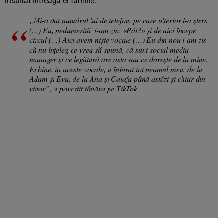
insultat întreaga ei familie.
„Mi-a dat numărul lui de telefon, pe care ulterior l-a șters
(…) Eu, nedumerită, i-am zis: «Păi?» și de aici începe
circul (…) Aici avem niște vocale (…) Eu din nou i-am zis
că nu înțeleg ce vrea să spună, că sunt social media
manager și ce legătură are asta sau ce dorește de la mine.
Ei bine, în aceste vocale, a înjurat tot neamul meu, de la
Adam și Eva, de la Ana și Caiafa până astăzi și chiar din
viitor”, a povestit tânăra pe TikTok.