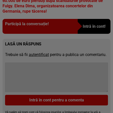
60.000 de euro pierduți după scandalurile provocate de
Fulgy. Elena Dima, organizatoarea concertelor din
Germania, rupe tăcerea!
Participă la conversație!
Intră în cont!
LASĂ UN RĂSPUNS
Trebuie să fii
autentificat
pentru a publica un comentariu.
Intră în cont pentru a comenta
Vă rugăm să țineți cont că folosirea injuriilor, a limbajului instigator la ură, a