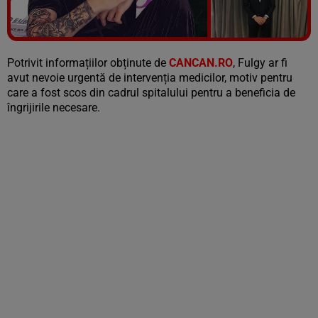
Vezi galeria foto
5 poze
Potrivit informațiilor obținute de
CANCAN.RO
, Fulgy ar fi
avut nevoie urgentă de intervenția medicilor, motiv pentru
care a fost scos din cadrul spitalului pentru a beneficia de
îngrijirile necesare.