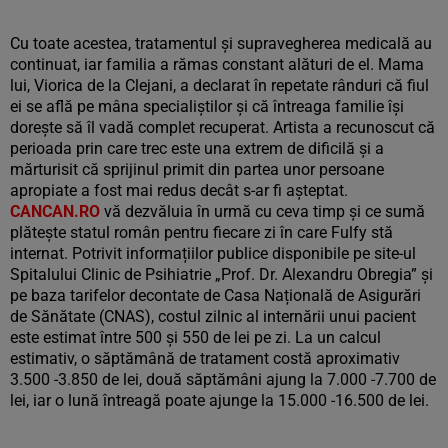
Cu toate acestea, tratamentul și supravegherea medicală au
continuat, iar familia a rămas constant alături de el. Mama
lui, Viorica de la Clejani, a declarat în repetate rânduri că fiul
ei se află pe mâna specialiștilor și că întreaga familie își
dorește să îl vadă complet recuperat. Artista a recunoscut că
perioada prin care trec este una extrem de dificilă și a
mărturisit că sprijinul primit din partea unor persoane
apropiate a fost mai redus decât s-ar fi așteptat.
CANCAN.RO
vă dezvăluia în urmă cu ceva timp și ce sumă
plătește statul român pentru fiecare zi în care Fulfy stă
internat. Potrivit informațiilor publice disponibile pe site-ul
Spitalului Clinic de Psihiatrie „Prof. Dr. Alexandru Obregia” și
pe baza tarifelor decontate de Casa Națională de Asigurări
de Sănătate (CNAS), costul zilnic al internării unui pacient
este estimat între 500 și 550 de lei pe zi. La un calcul
estimativ, o săptămână de tratament costă aproximativ
3.500 -3.850 de lei, două săptămâni ajung la 7.000 -7.700 de
lei, iar o lună întreagă poate ajunge la 15.000 -16.500 de lei.