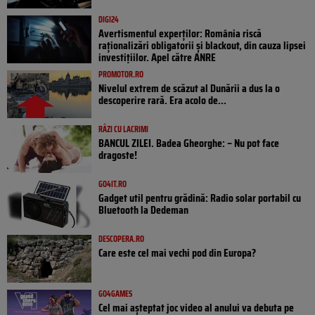
DIGI24
Avertismentul experților: România riscă
raționalizări obligatorii și blackout, din cauza lipsei
investițiilor. Apel către ANRE
PROMOTOR.RO
Nivelul extrem de scăzut al Dunării a dus la o
descoperire rară. Era acolo de...
RÂZI CU LACRIMI
BANCUL ZILEI. Badea Gheorghe: – Nu pot face
dragoste!
GO4IT.RO
Gadget util pentru grădină: Radio solar portabil cu
Bluetooth la Dedeman
DESCOPERA.RO
Care este cel mai vechi pod din Europa?
GO4GAMES
Cel mai așteptat joc video al anului va debuta pe