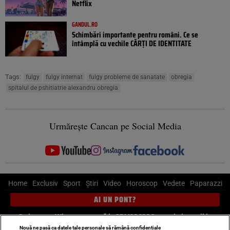
Netflix
GANDUL.RO
Schimbări importante pentru români. Ce se
întâmplă cu vechile CĂRȚI DE IDENTITATE
Tags:
fulgy
fulgy internat
fulgy probleme de sanatate
obregia
spitalul de pshitiatrie alexandru obregia
Urmărește Cancan pe Social Media
Home
Exclusiv
Sport
Știri
Video
Horoscop
Vedete
Paparazzi
AI UN PONT?
Scrie-ne pe Whatsapp
, sună la 0741226226 sau trimite mail la
pont@cancan.ro
Nouă ne pasă ca datele tale personale să rămână confidențiale