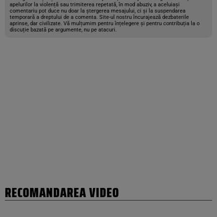
apelurilor la violență sau trimiterea repetată, în mod abuziv, a aceluiași
comentariu pot duce nu doar la ștergerea mesajului, ci și la suspendarea
temporară a dreptului de a comenta. Site-ul nostru încurajează dezbaterile
aprinse, dar civilizate. Vă mulțumim pentru înțelegere și pentru contribuția la o
discuție bazată pe argumente, nu pe atacuri.
RECOMANDAREA VIDEO