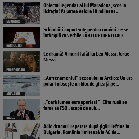
Obiectul legendar al lui Maradona, scos la
licitație! Ar putea valora 10 milioane...
MEDIAFAX
Schimbări importante pentru români. Ce se
întâmplă cu vechile CĂRȚI DE IDENTITATE
GANDUL.RO
Ce dramă! A murit tatăl lui Leo Messi, Jorge
Messi
PROSPORT.RO
„Antrenamentul” sezonului în Arctica: Un urs
polar folosește un bloc de gheață pe...
ADEVARUL
„Toată lumea este speriată”. Elita rusă se
teme că FSB „scapă de sub...
DIGI24
Adio drumuri repetate după țigări ieftine în
Bulgaria. România limitează la 40 de...