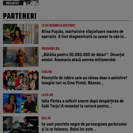
MEDIAFAX
PARTENERI
CE SE ÎNTÂMPLĂ DOCTORE?
Alina Pușcău, mărturisire sfâșietoare înainte de
operație. A fost diagnosticată cu cancer la sân în...
PROSPORT.RO
„Bătălia pentru 50.000.000 de dolari”. Divorțul
anului: Anamaria atacă averea milionarului
CIAO.RO
Poveştile de iubire care au rămas doar o amintire!
Imagini tari cu Gina Pistol, Răzvan...
CLICK.RO
Iulia Pârlea a suferit enorm după despărțirea de
Gabi Torje! A renunțat la carieră pentru...
DIGI 24
Ce sunt punctele negre de pe marginea parbrizului
și la ce folosesc. Rolul lor este...