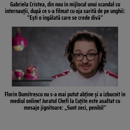
Gabriela Cristea, din nou în mijlocul unui scandal cu
internauții, după ce s-a filmat cu oja sarită de pe unghii:
”Ești o îngălată care se crede divă”
Florin Dumitrescu nu s-a mai putut abține și a izbucnit în
mediul online! Juratul Chefi la Cuțite este asaltat cu
mesaje jignitoare: „Sunt zeci, penibil”