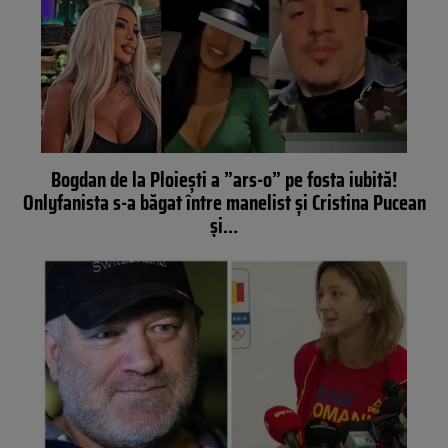
Bogdan de la Ploiești a ”ars-o” pe fosta iubită!
Onlyfanista s-a băgat între manelist și Cristina Pucean
și…