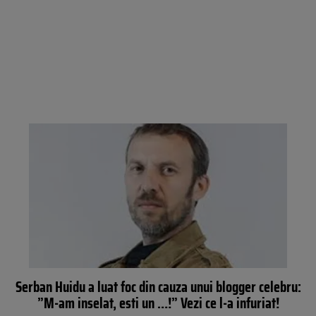
Serban Huidu a luat foc din cauza unui blogger celebru:
”M-am inselat, esti un …!” Vezi ce l-a infuriat!