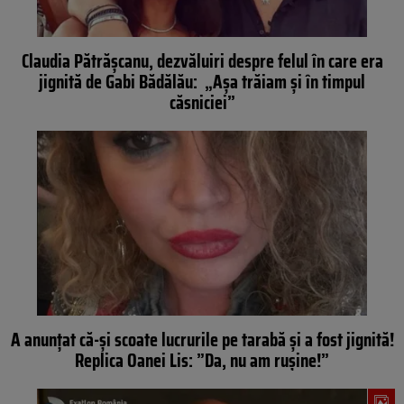
Claudia Pătrășcanu, dezvăluiri despre felul în care era
jignită de Gabi Bădălău: „Așa trăiam și în timpul
căsniciei”
A anunțat că-și scoate lucrurile pe tarabă și a fost jignită!
Replica Oanei Lis: ”Da, nu am rușine!”