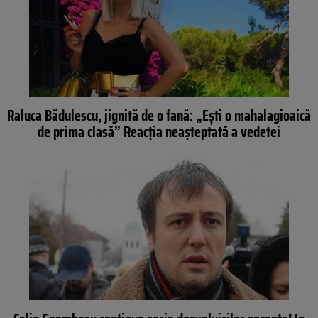
Raluca Bădulescu, jignită de o fană: „Eşti o mahalagioaică
de prima clasă” Reacţia neaşteptată a vedetei