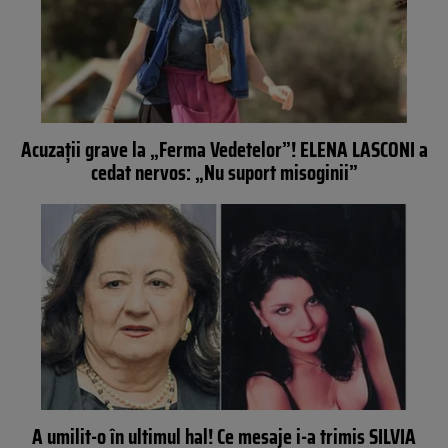
Acuzaţii grave la „Ferma Vedetelor”! ELENA LASCONI a
cedat nervos: „Nu suport misoginii”
A umilit-o în ultimul hal! Ce mesaje i-a trimis SILVIA