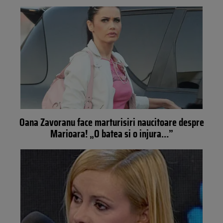
Oana Zavoranu face marturisiri naucitoare despre
Marioara! „O batea si o injura…”