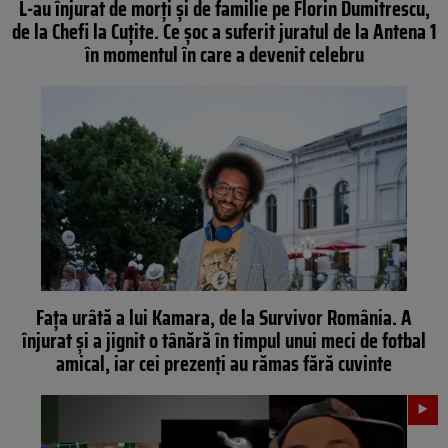
L-au înjurat de morți și de familie pe Florin Dumitrescu,
de la Chefi la Cuțite. Ce șoc a suferit juratul de la Antena 1
în momentul în care a devenit celebru
Fața urâtă a lui Kamara, de la Survivor România. A
înjurat și a jignit o tânără în timpul unui meci de fotbal
amical, iar cei prezenți au rămas fără cuvinte