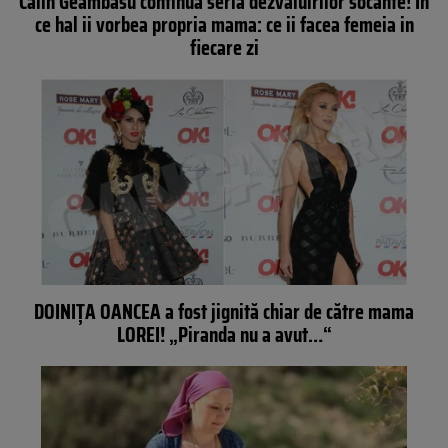
Calin Geambasu continua seria dezvaluirilor socante! In
ce hal ii vorbea propria mama: ce ii facea femeia in
fiecare zi
DOINIŢA OANCEA a fost jignită chiar de către mama
LOREI! „Piranda nu a avut…“