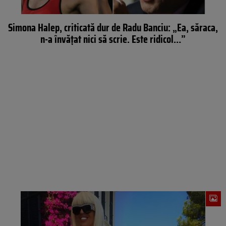
Simona Halep, criticată dur de Radu Banciu: „Ea, săraca,
n-a învăţat nici să scrie. Este ridicol…”