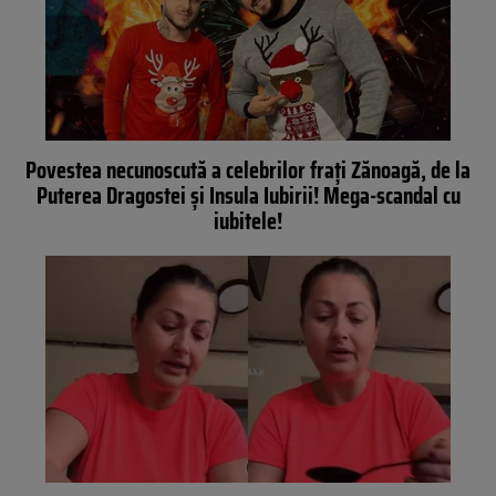
Povestea necunoscută a celebrilor frați Zănoagă, de la
Puterea Dragostei și Insula Iubirii! Mega-scandal cu
iubitele!