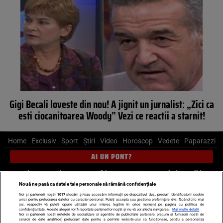
Gigi Becali loveste din nou! A jignit un jurnalist: „Zici ca
esti ciocanitoarea Woody” Vezi ce reactii a starnit!
Home
Exclusiv
Sport
Știri
Video
Horoscop
Vedete
Paparazzi
AI UN PONT?
Scrie-ne pe Whatsapp
, sună la 0741226226 sau trimite mail la
pont@cancan.ro
Nouă ne pasă ca datele tale personale să rămână confidențiale
Noi și partenerii noștri
1017
stocăm și/sau accesăm informații pe dispozitivul dvs., precum identificatorii cookie
unici pentru prelucrarea datelor cu caracter personal. Puteți accepta sau gestiona preferințele dvs. făcând clic mai
Știri interne
Știri externe
Politică
jos, respectiv vă puteți opune utilizării unui interes legitim în orice moment pe pagina cu politica de
confidențialitate. Aceste alegeri vor fi raportate partenerilor noștri și nu vă vor afecta navigarea.
Mai multe detalii
Noi si partenerii nostri (retelele de socializare si agentiile de publicitate partenere, precum si furnizorii nostri de
servicii de date analitice) prelucram date pentru a permite website-ului sa functioneze, pentru a personaliza
Ultimele stiri
Diete
Insula Iubirii
Dictionar de vise
LIFE STYLE