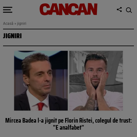
Acasă
»
jigniri
JIGNIRI
Mircea Badea l-a jignit pe Florin Ristei, colegul de trust:
”E analfabet”