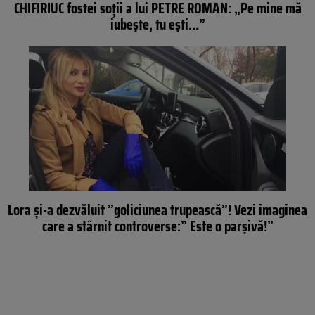
CHIFIRIUC fostei soţii a lui PETRE ROMAN: „Pe mine mă
iubeşte, tu eşti…”
Lora şi-a dezvăluit ”goliciunea trupească”! Vezi imaginea
care a stârnit controverse:” Este o parşivă!”