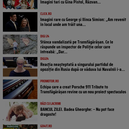
Imagini tari cu Gina Pistol, Răzvan...
CLICK.RO
Imagini rare cu George și Ilinca Simion: „Am revenit
în locul unde am trăit una...
DIGI 24
Stânca vandalizată pe Transfăgărășan. Ce le
răspunde un inspector de Poliție celor care
întreabă: „Dar...
DIGI24
Reacția neașteptată a singurului partidul de
opoziţie din Rusia după ce văduva lui Navalnîi i-a...
PROMOTOR.RO
Echipa care a creat Porsche 911 Tribute to
Transfăgărășan revine cu un nou proiect spectaculos
RÂZI CU LACRIMI
BANCUL ZILEI. Badea Gheorghe: – Nu pot face
dragoste!
GO4IT.RO