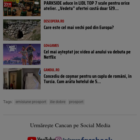
PARKSIDE aduce în LIDL TOP 7 scule pentru orice
atelier. „Vedeta” ofertei costă doar 129...
DESCOPERA.RO
Care este cel mai vechi pod din Europa?
GO4GAMES
Cel mai așteptat joc video al anului va debuta pe
Netflix
GANDUL.RO
Concediu de coșmar pentru un cuplu de români, în
Turcia. Cum arăta hotelul de 5...
Tags:
emisiune prosport
ilie dobre
prosport
Urmărește Cancan pe Social Media