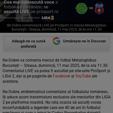
Ilie Dobre comentează LIVE pe ProSport.ro meciul Metaloglobus
București - Steaua, duminică, 11 mai 2025, de la ora 11.30
Adaugă-ne ca sursă
Urmărește-ne în Discover
preferată
Ilie Dobre va comenta meciul de fotbal Metaloglobus
București – Steaua, duminică, 11 mai 2025, de la ora 11.30.
Comentariul LIVE va putea fi ascultat pe site-urile ProSport și
LIGA 2, dar și pe paginile de
Facebook
și
YouTube
ale
acestora.
Ilie Dobre, emblematicul comentator al fotbalului românesc,
îți aduce acum transmisiuni exclusive ale meciurilor din LIGA
2 pe platforma noastră. Nu rata ocazia să asculți vocea
inconfundabilă a legendei care are 40 de ani în fotbalul
românesc și care a intrat în Cartea Recordurilor datorită