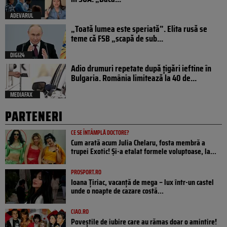
ADEVARUL
„Toată lumea este speriată”. Elita rusă se
teme că FSB „scapă de sub...
DIGI24
Adio drumuri repetate după țigări ieftine în
Bulgaria. România limitează la 40 de...
MEDIAFAX
PARTENERI
CE SE ÎNTÂMPLĂ DOCTORE?
Cum arată acum Julia Chelaru, fosta membră a
trupei Exotic! Și-a etalat formele voluptoase, la...
PROSPORT.RO
Ioana Țiriac, vacanță de mega – lux într-un castel
unde o noapte de cazare costă...
CIAO.RO
Poveştile de iubire care au rămas doar o amintire!