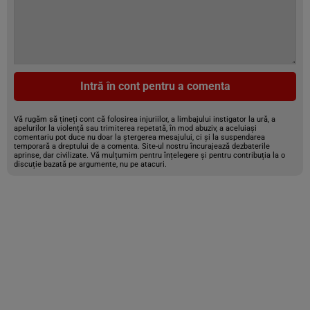
Intră în cont pentru a comenta
Vă rugăm să țineți cont că folosirea injuriilor, a limbajului instigator la ură, a
apelurilor la violență sau trimiterea repetată, în mod abuziv, a aceluiași
comentariu pot duce nu doar la ștergerea mesajului, ci și la suspendarea
temporară a dreptului de a comenta. Site-ul nostru încurajează dezbaterile
aprinse, dar civilizate. Vă mulțumim pentru înțelegere și pentru contribuția la o
discuție bazată pe argumente, nu pe atacuri.