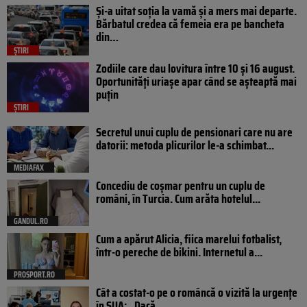
Și-a uitat soția la vamă și a mers mai departe.
Bărbatul credea că femeia era pe bancheta
din…
ȘTIRI
Zodiile care dau lovitura între 10 și 16 august.
Oportunități uriașe apar când se așteaptă mai
puțin
ȘTIRI
Secretul unui cuplu de pensionari care nu are
datorii: metoda plicurilor le-a schimbat...
MEDIAFAX
Concediu de coșmar pentru un cuplu de
români, în Turcia. Cum arăta hotelul...
GANDUL.RO
Cum a apărut Alicia, fiica marelui fotbalist,
într-o pereche de bikini. Internetul a...
PROSPORT.RO
Cât a costat-o pe o româncă o vizită la urgențe
în SUA: „Dacă...