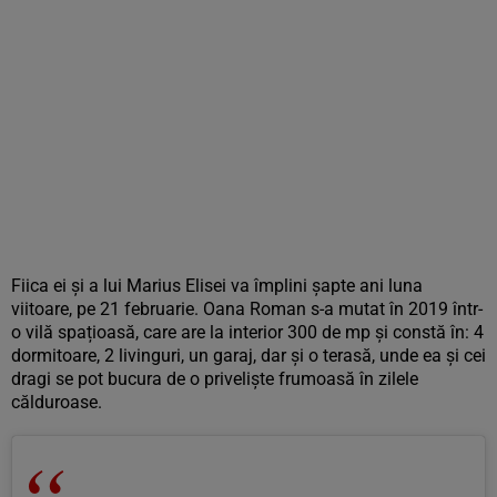
Fiica ei și a lui Marius Elisei va împlini șapte ani luna
viitoare, pe 21 februarie. Oana Roman s-a mutat în 2019 într-
o vilă spațioasă, care are la interior 300 de mp și constă în: 4
dormitoare, 2 livinguri, un garaj, dar și o terasă, unde ea și cei
dragi se pot bucura de o priveliște frumoasă în zilele
călduroase.