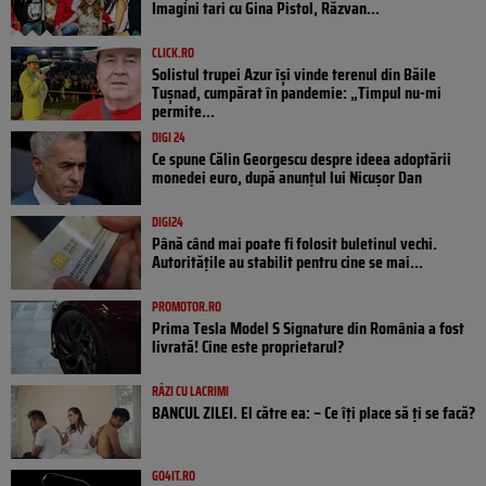
Imagini tari cu Gina Pistol, Răzvan...
CLICK.RO
Solistul trupei Azur își vinde terenul din Băile
Tușnad, cumpărat în pandemie: „Timpul nu-mi
permite...
DIGI 24
Ce spune Călin Georgescu despre ideea adoptării
monedei euro, după anunțul lui Nicușor Dan
DIGI24
Până când mai poate fi folosit buletinul vechi.
Autoritățile au stabilit pentru cine se mai...
PROMOTOR.RO
Prima Tesla Model S Signature din România a fost
livrată! Cine este proprietarul?
RÂZI CU LACRIMI
BANCUL ZILEI. El către ea: – Ce îți place să ți se facă?
GO4IT.RO