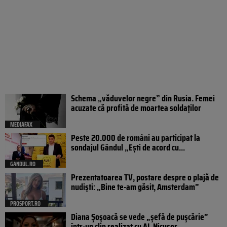
Schema „văduvelor negre” din Rusia. Femei
acuzate că profită de moartea soldaților
MEDIAFAX
Peste 20.000 de români au participat la
sondajul Gândul „Ești de acord cu...
GANDUL.RO
Prezentatoarea TV, postare despre o plajă de
nudiști: „Bine te-am găsit, Amsterdam”
PROSPORT.RO
Diana Șoșoacă se vede „șefă de pușcărie”
într-un clip realizat cu AI. Nicușor...