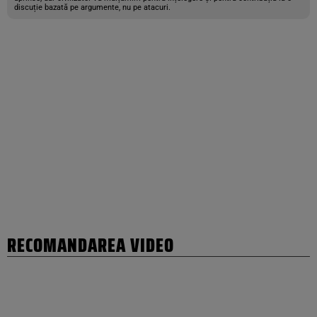
discuție bazată pe argumente, nu pe atacuri.
RECOMANDAREA VIDEO