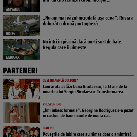
ADEVARUL
„Nu am mai văzut niciodată așa ceva”: Rusia a
doborât o dronă portugheză...
DIGI24
Nu intri în piscină dacă porți șort de baie.
Regula care îi uimește...
MEDIAFAX
PARTENERI
CE SE ÎNTÂMPLĂ DOCTORE?
Cum arată astăzi Dana Nicolaescu, la 13 ani de la
moartea lui Sergiu Nicolaescu. Transformarea...
PROSPORT.RO
„Îmi iubesc formele”. Georgina Rodriguez s-a pozat
în costum de baie înainte de nunta cu...
CIAO.RO
Poveştile de iubire care au rămas doar o amintire!