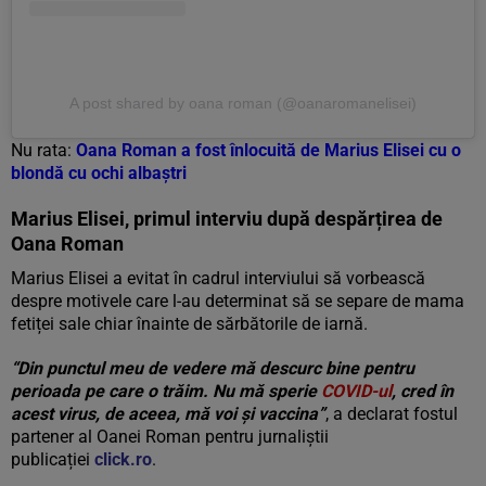
A post shared by oana roman (@oanaromanelisei)
Nu rata:
Oana Roman a fost înlocuită de Marius Elisei cu o
blondă cu ochi albaștri
Marius Elisei, primul interviu după despărțirea de
Oana Roman
Marius Elisei a evitat în cadrul interviului să vorbească
despre motivele care l-au determinat să se separe de mama
fetiței sale chiar înainte de sărbătorile de iarnă.
“Din punctul meu de vedere mă descurc bine pentru
perioada pe care o trăim. Nu mă sperie
COVID-ul
, cred în
acest virus, de aceea, mă voi și vaccina”
, a declarat fostul
partener al Oanei Roman pentru jurnaliștii
publicației
click.ro
.