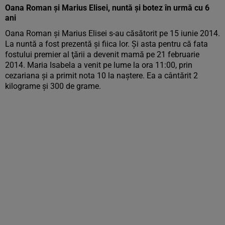
Oana Roman şi Marius Elisei, nuntă și botez în urmă cu 6
ani
Oana Roman şi Marius Elisei s-au căsătorit pe 15 iunie 2014.
La nuntă a fost prezentă şi fiica lor. Şi asta pentru că fata
fostului premier al ţării a devenit mamă pe 21 februarie
2014. Maria Isabela a venit pe lume la ora 11:00, prin
cezariana şi a primit nota 10 la naştere. Ea a cântărit 2
kilograme şi 300 de grame.