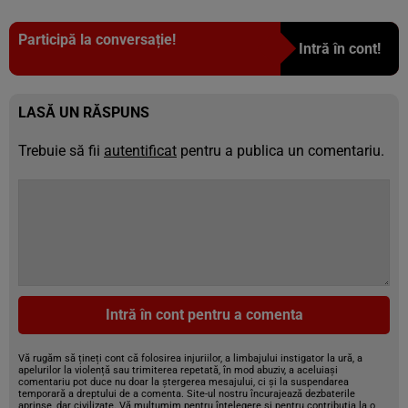
Participă la conversație!
Intră în cont!
LASĂ UN RĂSPUNS
Trebuie să fii
autentificat
pentru a publica un comentariu.
Intră în cont pentru a comenta
Vă rugăm să țineți cont că folosirea injuriilor, a limbajului instigator la ură, a
apelurilor la violență sau trimiterea repetată, în mod abuziv, a aceluiași
comentariu pot duce nu doar la ștergerea mesajului, ci și la suspendarea
temporară a dreptului de a comenta. Site-ul nostru încurajează dezbaterile
aprinse, dar civilizate. Vă mulțumim pentru înțelegere și pentru contribuția la o