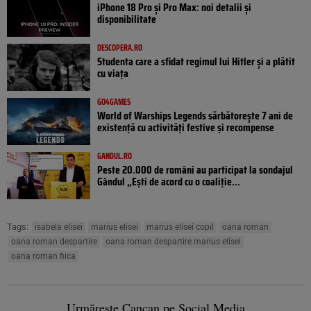
iPhone 18 Pro și Pro Max: noi detalii și
disponibilitate
DESCOPERA.RO
Studenta care a sfidat regimul lui Hitler și a plătit
cu viața
GO4GAMES
World of Warships Legends sărbătorește 7 ani de
existență cu activități festive și recompense
GANDUL.RO
Peste 20.000 de români au participat la sondajul
Gândul „Ești de acord cu o coaliție...
Tags:
isabela elisei
marius elisei
marius elisei copil
oana roman
oana roman despartire
oana roman despartire marius elisei
oana roman fiica
Urmărește Cancan pe Social Media