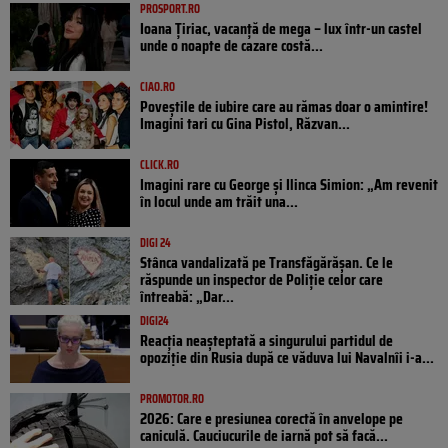
PROSPORT.RO
Ioana Țiriac, vacanță de mega – lux într-un castel
unde o noapte de cazare costă...
CIAO.RO
Poveştile de iubire care au rămas doar o amintire!
Imagini tari cu Gina Pistol, Răzvan...
CLICK.RO
Imagini rare cu George și Ilinca Simion: „Am revenit
în locul unde am trăit una...
DIGI 24
Stânca vandalizată pe Transfăgărășan. Ce le
răspunde un inspector de Poliție celor care
întreabă: „Dar...
DIGI24
Reacția neașteptată a singurului partidul de
opoziţie din Rusia după ce văduva lui Navalnîi i-a...
PROMOTOR.RO
2026: Care e presiunea corectă în anvelope pe
caniculă. Cauciucurile de iarnă pot să facă...