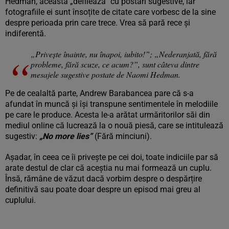
Hedman, aceasta „defilează” cu postări sugestive, iar
fotografiile ei sunt însoțite de citate care vorbesc de la sine
despre perioada prin care trece. Vrea să pară rece și
indiferentă.
„Privește înainte, nu înapoi, iubito!”; „Nederanjată, fără
probleme, fără scuze, ce acum?”, sunt câteva dintre
mesajele sugestive postate de Naomi Hedman.
Pe de cealaltă parte, Andrew Barabancea pare că s-a
afundat în muncă și își transpune sentimentele în melodiile
pe care le produce. Acesta le-a arătat urmăritorilor săi din
mediul online că lucrează la o nouă piesă, care se intitulează
sugestiv:
„No more lies”
(Fără minciuni).
Așadar, în ceea ce îi privește pe cei doi, toate indiciile par să
arate destul de clar că aceștia nu mai formează un cuplu.
Însă, rămâne de văzut dacă vorbim despre o despărțire
definitivă sau poate doar despre un episod mai greu al
cuplului.