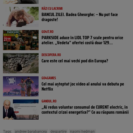
RÂZI CU LACRIMI
BANCUL ZILEI. Badea Gheorghe: – Nu pot face
dragoste!
GO4IT.RO
PARKSIDE aduce în LIDL TOP 7 scule pentru orice
atelier. „Vedeta” ofertei costă doar 129...
DESCOPERA.RO
Care este cel mai vechi pod din Europa?
GO4GAMES
Cel mai așteptat joc video al anului va debuta pe
Netflix
GANDUL.RO
„Ai redus voluntar consumul de CURENT electric, în
contextul crizei energetice?” Ce au răspuns românii
Tags:
andrew barabancea
despartire
naomi hedman