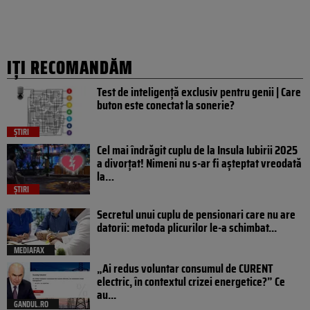
IȚI RECOMANDĂM
Test de inteligență exclusiv pentru genii | Care
buton este conectat la sonerie?
ȘTIRI
Cel mai îndrăgit cuplu de la Insula Iubirii 2025
a divorțat! Nimeni nu s-ar fi așteptat vreodată
la…
ȘTIRI
Secretul unui cuplu de pensionari care nu are
datorii: metoda plicurilor le-a schimbat...
MEDIAFAX
„Ai redus voluntar consumul de CURENT
electric, în contextul crizei energetice?” Ce
au...
GANDUL.RO