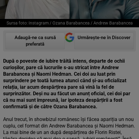
Sursa foto: Instagram / Ozana Barabancea / Andrew Barabancea
Adaugă-ne ca sursă
Urmărește-ne în Discover
preferată
După o poveste de iubire trăită intens, departe de ochii
curioșilor, pare că lucrurile s-au stricat între Andrew
Barabancea și Naomi Hedman. Cei doi au luat prin
surprindere pe toată lumea atunci când și-au oficializat
relația, iar acum despărțirea pare să vină la fel de
surprinzător. Deși nu au făcut un anunț oficial, cei doi par
că nu mai sunt împreună, iar ipoteza despărțirii a fost
confirmată și de către Ozana Barabancea.
Anul trecut, în showbizul românesc își făcea apariția un nou
cuplu, cel format din Andrew Barabancea și Naomi Hedman.
La mai bine de un an după despărțirea de Florin Ristei,
tânăra decidea să mai dea o șansă „iubirii românești”. Însă,