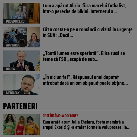
Cum a apărut Alicia, fiica marelui fotbalist,
într-o pereche de bikini. Internetul a...
PROSPORT.RO
Cât a costat-o pe o româncă o vizită la urgențe
în SUA: „Dacă...
ADEVARUL
„Toată lumea este speriată”. Elita rusă se
teme că FSB „scapă de sub...
DIGI24
„În niciun fel”. Răspunsul unui deputat
întrebat dacă un om obișnuit poate obține...
MEDIAFAX
PARTENERI
CE SE ÎNTÂMPLĂ DOCTORE?
Cum arată acum Julia Chelaru, fosta membră a
trupei Exotic! Și-a etalat formele voluptoase, la...