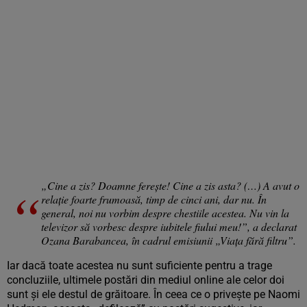
„Cine a zis? Doamne ferește! Cine a zis asta? (…) A avut o
relație foarte frumoasă, timp de cinci ani, dar nu. În
general, noi nu vorbim despre chestiile acestea. Nu vin la
televizor să vorbesc despre iubitele fiului meu!”, a declarat
Ozana Barabancea, în cadrul emisiunii „Viața fără filtru”.
Iar dacă toate acestea nu sunt suficiente pentru a trage
concluziile, ultimele postări din mediul online ale celor doi
sunt și ele destul de grăitoare. În ceea ce o privește pe Naomi