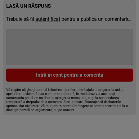
LASĂ UN RĂSPUNS
Trebuie să fii
autentificat
pentru a publica un comentariu.
Intră în cont pentru a comenta
Vă rugăm să țineți cont că folosirea injuriilor, a limbajului instigator la ură, a
apelurilor la violență sau trimiterea repetată, în mod abuziv, a aceluiași
comentariu pot duce nu doar la ștergerea mesajului, ci și la suspendarea
temporară a dreptului de a comenta. Site-ul nostru încurajează dezbaterile
aprinse, dar civilizate. Vă mulțumim pentru înțelegere și pentru contribuția la o
discuție bazată pe argumente, nu pe atacuri.