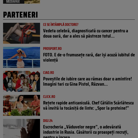
MEDIAFAX
PARTENERI
CE SE ÎNTÂMPLĂ DOCTORE?
Vedeta celebră, diagnosticată cu cancer pentru a
doua oară, dar a ales să păstreze totul...
PROSPORT.RO
FOTO. E de-o frumusețe rară, dar își acuză iubitul de
violență
CIAO.RO
Poveştile de iubire care au rămas doar o amintire!
Imagini tari cu Gina Pistol, Răzvan...
CLICK.RO
Rețete rapide anticaniculă. Chef Cătălin Scărlătescu
vă invită la tocăniță de linte: „Spor la proteine!”
DIGI 24
Escrocheria „Văduvelor negre”, o adevărată
industrie în Rusia. Căsătorii cu proaspeți recruți,
pentru a încasa...