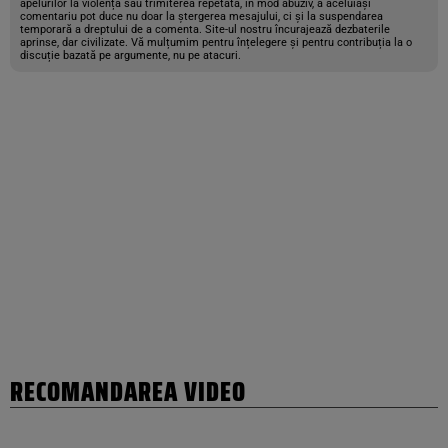
apelurilor la violență sau trimiterea repetată, în mod abuziv, a aceluiași
comentariu pot duce nu doar la ștergerea mesajului, ci și la suspendarea
temporară a dreptului de a comenta. Site-ul nostru încurajează dezbaterile
aprinse, dar civilizate. Vă mulțumim pentru înțelegere și pentru contribuția la o
discuție bazată pe argumente, nu pe atacuri.
RECOMANDAREA VIDEO