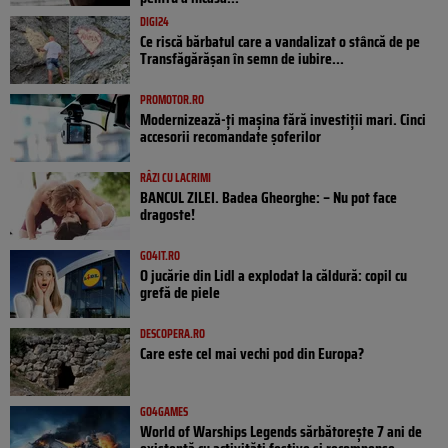
DIGI24
Ce riscă bărbatul care a vandalizat o stâncă de pe
Transfăgărășan în semn de iubire...
PROMOTOR.RO
Modernizează-ți mașina fără investiții mari. Cinci
accesorii recomandate șoferilor
RÂZI CU LACRIMI
BANCUL ZILEI. Badea Gheorghe: – Nu pot face
dragoste!
GO4IT.RO
O jucărie din Lidl a explodat la căldură: copil cu
grefă de piele
DESCOPERA.RO
Care este cel mai vechi pod din Europa?
GO4GAMES
World of Warships Legends sărbătorește 7 ani de