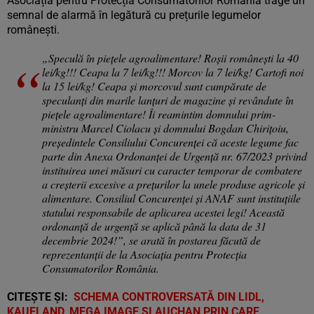
Asociația pentru Protecția Consumatorilor România trage un
semnal de alarmă în legătură cu prețurile legumelor
românești.
„Speculă în piețele agroalimentare! Roșii românești la 40
lei/kg!!! Ceapa la 7 lei/kg!!! Morcov la 7 lei/kg! Cartofi noi
la 15 lei/kg! Ceapa și morcovul sunt cumpărate de
speculanți din marile lanțuri de magazine și revândute în
piețele agroalimentare! Îi reamintim domnului prim-
ministru Marcel Ciolacu și domnului Bogdan Chirițoiu,
președintele Consiliului Concurenței că aceste legume fac
parte din Anexa Ordonanţei de Urgență nr. 67/2023 privind
instituirea unei măsuri cu caracter temporar de combatere
a creșterii excesive a prețurilor la unele produse agricole și
alimentare. Consiliul Concurenței și ANAF sunt instituțiile
statului responsabile de aplicarea acestei legi! Această
ordonanță de urgență se aplică până la data de 31
decembrie 2024!”, se arată în postarea făcută de
reprezentanții de la Asociația pentru Protecția
Consumatorilor România.
CITEȘTE ȘI:
SCHEMA CONTROVERSATĂ DIN LIDL,
KAUFLAND, MEGA IMAGE ȘI AUCHAN PRIN CARE