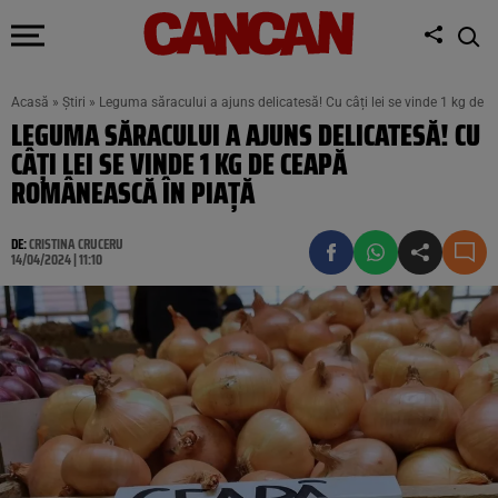
Acasă
»
Știri
»
Leguma săracului a ajuns delicatesă! Cu câți lei se vinde 1 kg de
LEGUMA SĂRACULUI A AJUNS DELICATESĂ! CU
CÂȚI LEI SE VINDE 1 KG DE CEAPĂ
ROMÂNEASCĂ ÎN PIAȚĂ
DE:
CRISTINA CRUCERU
14/04/2024 | 11:10