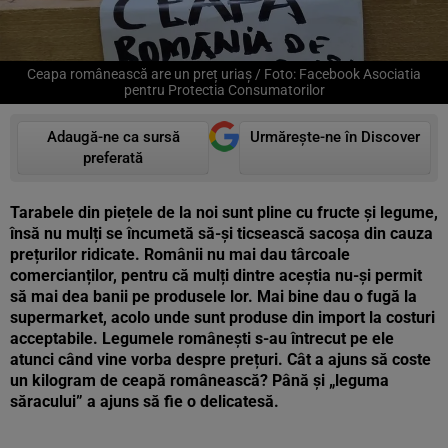
Ceapa românească are un preț uriaș / Foto: Facebook Asociatia
pentru Protectia Consumatorilor
Adaugă-ne ca sursă
Urmărește-ne în Discover
preferată
Tarabele din piețele de la noi sunt pline cu fructe și legume,
însă nu mulți se încumetă să-și ticsească sacoșa din cauza
prețurilor ridicate. Românii nu mai dau târcoale
comercianților, pentru că mulți dintre aceștia nu-și permit
să mai dea banii pe produsele lor. Mai bine dau o fugă la
supermarket, acolo unde sunt produse din import la costuri
acceptabile. Legumele românești s-au întrecut pe ele
atunci când vine vorba despre prețuri. Cât a ajuns să coste
un kilogram de ceapă românească? Până și „leguma
săracului” a ajuns să fie o delicatesă.