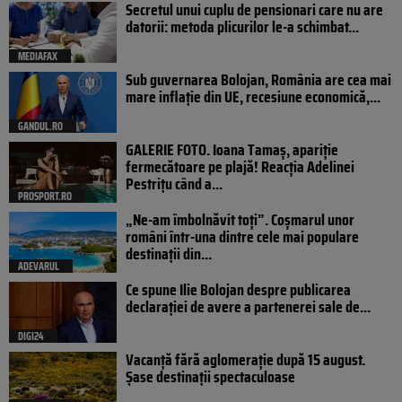
Secretul unui cuplu de pensionari care nu are
datorii: metoda plicurilor le-a schimbat...
MEDIAFAX
Sub guvernarea Bolojan, România are cea mai
mare inflație din UE, recesiune economică,...
GANDUL.RO
GALERIE FOTO. Ioana Tamaş, apariție
fermecătoare pe plajă! Reacția Adelinei
Pestrițu când a...
PROSPORT.RO
„Ne-am îmbolnăvit toți”. Coșmarul unor
români într-una dintre cele mai populare
destinații din...
ADEVARUL
Ce spune Ilie Bolojan despre publicarea
declarației de avere a partenerei sale de...
DIGI24
Vacanță fără aglomerație după 15 august.
Șase destinații spectaculoase