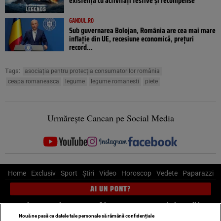
existență cu activități festive și recompense
GANDUL.RO
Sub guvernarea Bolojan, România are cea mai mare
inflație din UE, recesiune economică, prețuri
record...
Tags:
asociația pentru protecția consumatorilor românia
ceapa romaneasca
legume
legume romanesti
piete
Urmărește Cancan pe Social Media
Home
Exclusiv
Sport
Știri
Video
Horoscop
Vedete
Paparazzi
AI UN PONT?
Scrie-ne pe Whatsapp
, sună la 0741226226 sau trimite mail la
pont@cancan.ro
Nouă ne pasă ca datele tale personale să rămână confidențiale