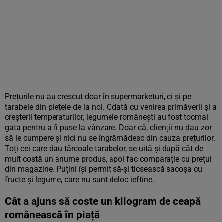
Prețurile nu au crescut doar în supermarketuri, ci și pe
tarabele din piețele de la noi. Odată cu venirea primăverii și a
creșterii temperaturilor, legumele românești au fost tocmai
gata pentru a fi puse la vânzare. Doar că, clienții nu dau zor
să le cumpere și nici nu se îngrămădesc din cauza prețurilor.
Toți cei care dau târcoale tarabelor, se uită și după cât de
mult costă un anume produs, apoi fac comparație cu prețul
din magazine. Puțini își permit să-și ticsească sacoșa cu
fructe și legume, care nu sunt deloc ieftine.
Cât a ajuns să coste un kilogram de ceapă
românească în piață