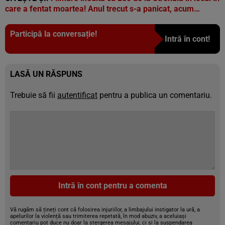
care a fentat moartea! Anul trecut s-a panicat, acum…
Participă la conversație!
Intră în cont!
LASĂ UN RĂSPUNS
Trebuie să fii
autentificat
pentru a publica un comentariu.
Intră în cont pentru a comenta
Vă rugăm să țineți cont că folosirea injuriilor, a limbajului instigator la ură, a
apelurilor la violență sau trimiterea repetată, în mod abuziv, a aceluiași
comentariu pot duce nu doar la ștergerea mesajului, ci și la suspendarea