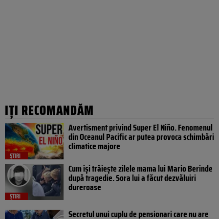
IȚI RECOMANDĂM
Avertisment privind Super El Niño. Fenomenul
din Oceanul Pacific ar putea provoca schimbări
climatice majore
ȘTIRI
Cum își trăiește zilele mama lui Mario Berinde
după tragedie. Sora lui a făcut dezvăluiri
dureroase
ȘTIRI
Secretul unui cuplu de pensionari care nu are