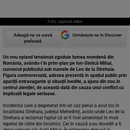
Foto: captură video
Adaugă-ne ca sursă
Urmărește-ne în Discover
preferată
Un nou episod tensionat zguduie lumea mondenă din
România, avându-l în prim-plan pe Ion-Stelică Mihai,
cunoscut publicului sub numele de Leo de la Strehaia.
Figura controversată, adesea prezentă în spațiul public prin
apariții extravagante și situații inedite, a ajuns din nou în
centrul atenției, de această dată din cauza unui conflict cu
implicații legale serioase.
Incidentul care a degenerat într-un caz penal a avut loc în
localitatea Strehaia, județul Mehedinți, acolo unde Leo de la
Strehaia a reclamat faptul că ar fi fost amenințat în mod
repetat de către doi localnici. Cei în cauză s-au dovedit a fi
chiar verișorii săi, frații Mițuș. În plângerea depusă la