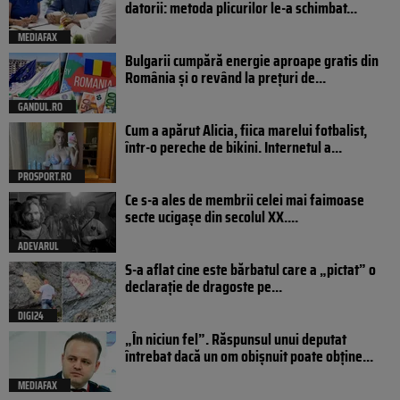
datorii: metoda plicurilor le-a schimbat...
MEDIAFAX
Bulgarii cumpără energie aproape gratis din
România și o revând la prețuri de...
GANDUL.RO
Cum a apărut Alicia, fiica marelui fotbalist,
într-o pereche de bikini. Internetul a...
PROSPORT.RO
Ce s-a ales de membrii celei mai faimoase
secte ucigașe din secolul XX....
ADEVARUL
S-a aflat cine este bărbatul care a „pictat” o
declarație de dragoste pe...
DIGI24
„În niciun fel”. Răspunsul unui deputat
întrebat dacă un om obișnuit poate obține...
MEDIAFAX