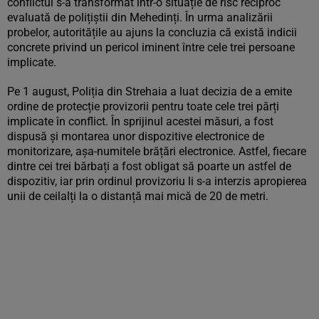
conflictul s-a transformat într-o situație de risc reciproc
evaluată de polițiștii din Mehedinți. În urma analizării
probelor, autoritățile au ajuns la concluzia că există indicii
concrete privind un pericol iminent între cele trei persoane
implicate.
Pe 1 august, Poliția din Strehaia a luat decizia de a emite
ordine de protecție provizorii pentru toate cele trei părți
implicate în conflict. În sprijinul acestei măsuri, a fost
dispusă și montarea unor dispozitive electronice de
monitorizare, așa-numitele brățări electronice. Astfel, fiecare
dintre cei trei bărbați a fost obligat să poarte un astfel de
dispozitiv, iar prin ordinul provizoriu li s-a interzis apropierea
unii de ceilalți la o distanță mai mică de 20 de metri.