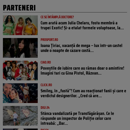
PARTENERI
CE SE ÎNTÂMPLĂ DOCTORE?
Cum arată acum Julia Chelaru, fosta membră a
trupei Exotic! Și-a etalat formele voluptoase, la...
PROSPORT.RO
Ioana Țiriac, vacanță de mega – lux într-un castel
unde o noapte de cazare costă...
CIAO.RO
Poveştile de iubire care au rămas doar o amintire!
Imagini tari cu Gina Pistol, Răzvan...
CLICK.RO
Smiley, în „fustă”! Cum au reacționat fanii și care e
verdictul designerilor. „Cred că are...
DIGI 24
Stânca vandalizată pe Transfăgărășan. Ce le
răspunde un inspector de Poliție celor care
întreabă: „Dar...