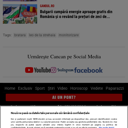
GANDUL.RO
Bulgarii cumpără energie aproape gratis din
România și o revând la prețuri de zeci de...
Tags:
bratara
leo de la strehaia
monitorizare
Urmărește Cancan pe Social Media
Home
Exclusiv
Sport
Știri
Video
Horoscop
Vedete
Paparazzi
AI UN PONT?
Scrie-ne pe Whatsapp
, sună la 0741226226 sau trimite mail la
pont@cancan.ro
Nouă ne pasă ca datele tale personale să rămână confidențiale
Noi și partenerii noștri
1019
stocăm și/sau accesăm informații pe dispozitivul dvs., precum identificatorii cookie
unici pentru prelucrarea datelor cu caracter personal. Puteți accepta sau gestiona preferințele dvs. făcând clic mai
Știri interne
Știri externe
Politică
jos, respectiv vă puteți opune utilizării unui interes legitim în orice moment pe pagina cu politica de
confidențialitate. Aceste alegeri vor fi raportate partenerilor noștri și nu vă vor afecta navigarea.
Mai multe detalii