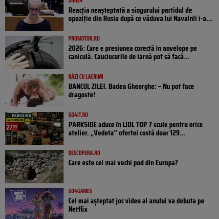
DIGI24
Reacția neașteptată a singurului partidul de
opoziţie din Rusia după ce văduva lui Navalnîi i-a...
PROMOTOR.RO
2026: Care e presiunea corectă în anvelope pe
caniculă. Cauciucurile de iarnă pot să facă...
RÂZI CU LACRIMI
BANCUL ZILEI. Badea Gheorghe: – Nu pot face
dragoste!
GO4IT.RO
PARKSIDE aduce în LIDL TOP 7 scule pentru orice
atelier. „Vedeta” ofertei costă doar 129...
DESCOPERA.RO
Care este cel mai vechi pod din Europa?
GO4GAMES
Cel mai așteptat joc video al anului va debuta pe
Netflix