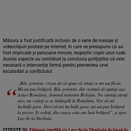
Măsura a fost justificată inclusiv de o serie de mesaje și
videoclipuri postate pe internet, în care se presupune că au
fost implicate și persoane minore, respectiv copiii unor rude.
Aceste aspecte au contribuit la concluzia polițiștilor că este
necesară o intervenție fermă pentru prevenirea unei
escaladări a conflictului.
„Băi, prieteni, vreau să vă spun că uitați ce mi-au făcut.
Mi-au pus brățară. Băi, prieteni, din victimă să ajungi așa.
Asta-i România, domnul ministru Bolojan. Nu sunteți atenți
aici, nu vedeți ce se întâmplă în România. Vor să-mi
închidă gura. Deci să-mi închidă gura, mi-au pus brățară
la picior. Și vedeți, din cauza asta am luat brățară”, a spus
Leo de la Strehaia.
CITEȘTE ȘI:
Filmare inedită cu Leo de la Strehaia în locul în