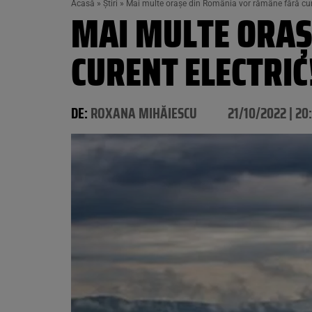
Acasă
»
Știri
»
Mai multe orașe din România vor rămâne fără cure
MAI MULTE ORAȘ
CURENT ELECTRIC
DE:
ROXANA MIHĂIESCU
21/10/2022 | 20