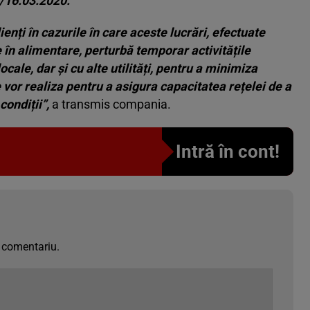
2/16.03.2020.
enți în cazurile în care aceste lucrări, efectuate
în alimentare, perturbă temporar activitățile
cale, dar și cu alte utilități, pentru a minimiza
vor realiza pentru a asigura capacitatea rețelei de a
condiții”,
a transmis compania.
Intră în cont!
 comentariu.