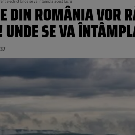
nt electric! Unde se va întâmpla acest lucru
E DIN ROMÂNIA VOR 
! UNDE SE VA ÎNTÂMPL
:37