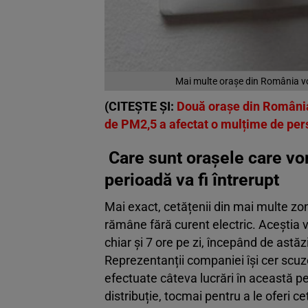
Mai multe orașe din România vor
(CITEȘTE ȘI:
Două orașe din România,
de PM2,5 a afectat o mulțime de pe
Care sunt orașele care vor
perioadă va fi întrerupt
Mai exact, cetățenii din mai multe zone
rămâne fără curent electric. Aceștia vo
chiar și 7 ore pe zi, începând de astă
Reprezentanții companiei își cer scuze 
efectuate câteva lucrări în această p
distribuție, tocmai pentru a le oferi c