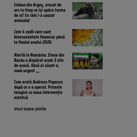
Cioban din Argeș, atacat de
urs în timp ce își apăra turma
de oi! Ce răni i-a cauzat
animalul
Cele 4 zodii care sunt
binecuvântate financiar până
la finalul anului 2026
Alertă în România: Elena din
Bacău a dispărut acum 3 zile
de acasă. Dacă ai văzut-o,
sună urgent
...
Cum arată Andreea Popescu
după ce s-a operat. Primele
imagini cu noua intervenție
estetică
Vezi toate știrile