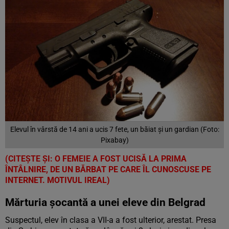
Elevul în vârstă de 14 ani a ucis 7 fete, un băiat și un gardian (Foto:
Pixabay)
(CITEȘTE ȘI: O FEMEIE A FOST UCISĂ LA PRIMA
ÎNTÂLNIRE, DE UN BĂRBAT PE CARE ÎL CUNOSCUSE PE
INTERNET. MOTIVUL IREAL
)
Mărturia șocantă a unei eleve din Belgrad
Suspectul, elev în clasa a VII-a a fost ulterior, arestat. Presa