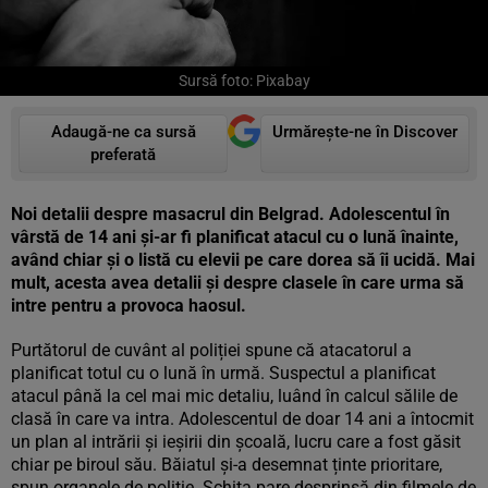
Sursă foto: Pixabay
Adaugă-ne ca sursă
Urmărește-ne în Discover
preferată
Noi detalii despre masacrul din Belgrad. Adolescentul în
vârstă de 14 ani și-ar fi planificat atacul cu o lună înainte,
având chiar și o listă cu elevii pe care dorea să îi ucidă. Mai
mult, acesta avea detalii și despre clasele în care urma să
intre pentru a provoca haosul.
Purtătorul de cuvânt al poliției spune că atacatorul a
planificat totul cu o lună în urmă. Suspectul a planificat
atacul până la cel mai mic detaliu, luând în calcul sălile de
clasă în care va intra. Adolescentul de doar 14 ani a întocmit
un plan al intrării și ieșirii din școală, lucru care a fost găsit
chiar pe biroul său. Băiatul și-a desemnat ținte prioritare,
spun organele de poliție. Schița pare desprinsă din filmele de