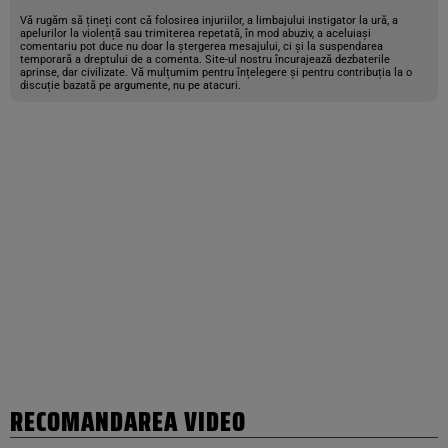
Vă rugăm să țineți cont că folosirea injuriilor, a limbajului instigator la ură, a
apelurilor la violență sau trimiterea repetată, în mod abuziv, a aceluiași
comentariu pot duce nu doar la ștergerea mesajului, ci și la suspendarea
temporară a dreptului de a comenta. Site-ul nostru încurajează dezbaterile
aprinse, dar civilizate. Vă mulțumim pentru înțelegere și pentru contribuția la o
discuție bazată pe argumente, nu pe atacuri.
RECOMANDAREA VIDEO