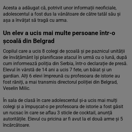
Acesta a adăugat că, potrivit unor informații neoficiale,
adolescentul a fost dus la vânătoare de către tatăl său și
așa a învățat să tragă cu arma.
Un elev a ucis mai multe persoane într-o
școală din Belgrad
Copilul care a ucis 8 colegi de școală și pe paznicul unității
de învățământ își planificase atacul în urmă cu o lună, după
cum informează poliția din Serbia, într-o declarație de presă.
Elevul în vârstă de 14 ani a ucis 7 fete, un băiat și un
gardian. Alți 6 elevi împreună cu profesoara de istorie au
fost răniți, a mai transmis directorul poliției din Belgrad,
Veselin Milic.
În sala de clasă în care adolescentul și-a ucis mai mulți
colegi și a împușcat-o pe profesoara de istorie a fost găsit
un rucsac în care se aflau 3 sticle de cocktail, anunță
autoritățile. Elevul cu pricina ar fi avut la el două arme și 5
încărcătoare.