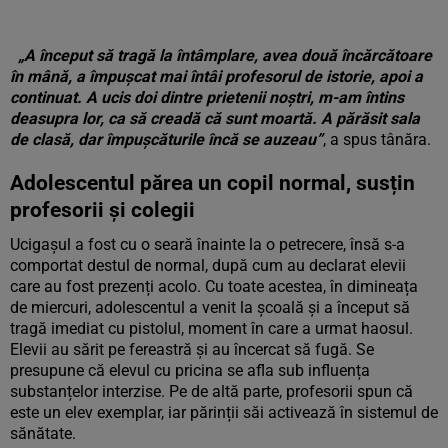
„A început să tragă la întâmplare, avea două încărcătoare
în mână, a împușcat mai întâi profesorul de istorie, apoi a
continuat. A ucis doi dintre prietenii noștri, m-am întins
deasupra lor, ca să creadă că sunt moartă. A părăsit sala
de clasă, dar împușcăturile încă se auzeau”
, a spus tânăra.
Adolescentul părea un copil normal, susțin
profesorii și colegii
Ucigașul a fost cu o seară înainte la o petrecere, însă s-a
comportat destul de normal, după cum au declarat elevii
care au fost prezenți acolo. Cu toate acestea, în dimineața
de miercuri, adolescentul a venit la școală și a început să
tragă imediat cu pistolul, moment în care a urmat haosul.
Elevii au sărit pe fereastră și au încercat să fugă. Se
presupune că elevul cu pricina se afla sub influența
substanțelor interzise. Pe de altă parte, profesorii spun că
este un elev exemplar, iar părinții săi activează în sistemul de
sănătate.