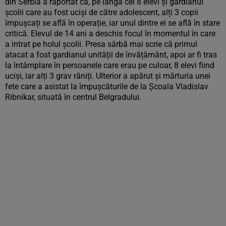
din Serbia a raportat că, pe lângă cei 8 elevi și gardianul
școlii care au fost uciși de către adolescent, alți 3 copii
împușcați se află în operație, iar unul dintre ei se află în stare
critică. Elevul de 14 ani a deschis focul în momentul în care
a intrat pe holul școlii. Presa sârbă mai scrie că primul
atacat a fost gardianul unității de învățământ, apoi ar fi tras
la întâmplare în persoanele care erau pe culoar, 8 elevi fiind
uciși, iar alți 3 grav răniți. Ulterior a apărut și mărturia unei
fete care a asistat la împușcăturile de la Școala Vladislav
Ribnikar, situată în centrul Belgradului.