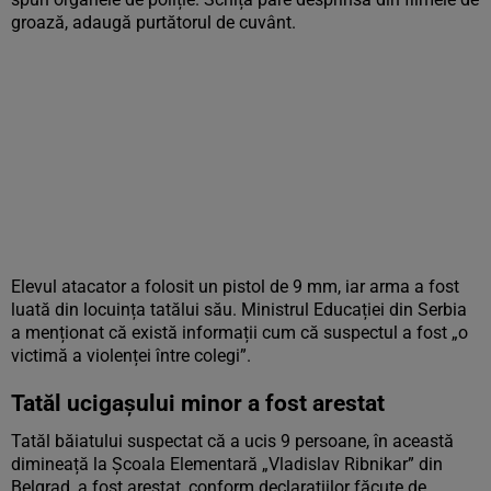
groază, adaugă purtătorul de cuvânt.
Elevul atacator a folosit un pistol de 9 mm, iar arma a fost
luată din locuința tatălui său. Ministrul Educației din Serbia
a menționat că există informații cum că suspectul a fost „o
victimă a violenței între colegi”.
Tatăl ucigașului minor a fost arestat
Tatăl băiatului suspectat că a ucis 9 persoane, în această
dimineață la Școala Elementară „Vladislav Ribnikar” din
Belgrad, a fost arestat, conform declarațiilor făcute de