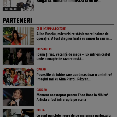
Bulgaria. România limitează la 40 de...
MEDIAFAX
PARTENERI
CE SE ÎNTÂMPLĂ DOCTORE?
Alina Pușcău, mărturisire sfâșietoare înainte de
operație. A fost diagnosticată cu cancer la sân în...
PROSPORT.RO
Ioana Țiriac, vacanță de mega – lux într-un castel
unde o noapte de cazare costă...
CIAO.RO
Poveştile de iubire care au rămas doar o amintire!
Imagini tari cu Gina Pistol, Răzvan...
CLICK.RO
Moment neașteptat pentru Theo Rose la Nibiru!
Artista a fost întreruptă pe scenă
DIGI 24
Ce sunt punctele negre de pe marginea parbrizului