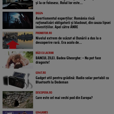
și la ce folosesc. Rolul lor este...
DIGI24
Avertismentul experților: România riscă
raționalizări obligatorii și blackout, din cauza lipsei
investițiilor. Apel către ANRE
PROMOTOR.RO
Nivelul extrem de scăzut al Dunării a dus la o
descoperire rară. Era acolo de...
RÂZI CU LACRIMI
BANCUL ZILEI. Badea Gheorghe: – Nu pot face
dragoste!
GO4IT.RO
Gadget util pentru grădină: Radio solar portabil cu
Bluetooth la Dedeman
DESCOPERA.RO
Care este cel mai vechi pod din Europa?
GO4GAMES