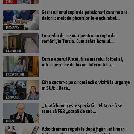
ȘTIRI
Secretul unui cuplu de pensionari care nu are
datorii: metoda plicurilor le-a schimbat...
MEDIAFAX
Concediu de coșmar pentru un cuplu de
români, în Turcia. Cum arăta hotelul...
GANDUL.RO
Cum a apărut Alicia, fiica marelui fotbalist,
într-o pereche de bikini. Internetul a...
PROSPORT.RO
Cât a costat-o pe o româncă o vizită la urgențe
în SUA: „Dacă...
ADEVARUL
„Toată lumea este speriată”. Elita rusă se
teme că FSB „scapă de sub...
DIGI24
Adio drumuri repetate după țigări ieftine în