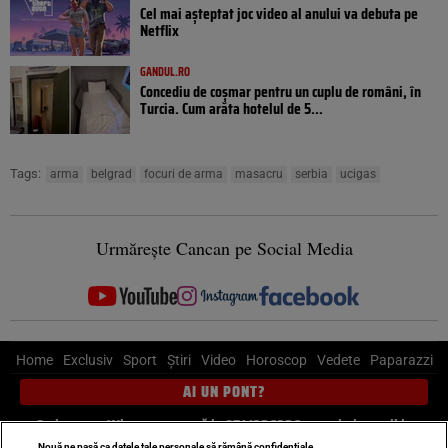
Cel mai așteptat joc video al anului va debuta pe
Netflix
GANDUL.RO
Concediu de coșmar pentru un cuplu de români, în
Turcia. Cum arăta hotelul de 5...
Tags:
arma
belgrad
focuri de arma
masacru
serbia
ucigas
Urmărește Cancan pe Social Media
Home
Exclusiv
Sport
Știri
Video
Horoscop
Vedete
Paparazzi
AI UN PONT?
Scrie-ne pe Whatsapp
, sună la 0741226226 sau trimite mail la
Nouă ne pasă ca datele tale personale să rămână confidențiale