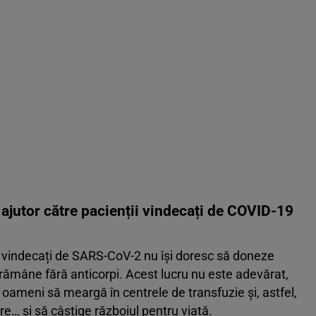
 ajutor către pacienții vindecați de COVID-19
ții vindecați de SARS-CoV-2 nu își doresc să doneze
rămâne fără anticorpi. Acest lucru nu este adevărat,
e oameni să meargă în centrele de transfuzie și, astfel,
are… și să câștige războiul pentru viață.