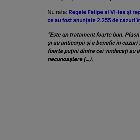
Nu rata:
Regele Felipe al VI-lea și re
ce au fost anunțate 2.255 de cazuri î
“Este un tratament foarte bun. Plasm
și au anticorpii și e benefic în cazur
foarte puțini dintre cei vindecați au
necunoaștere (…).