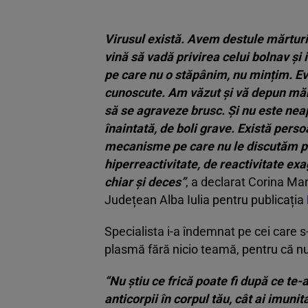
Virusul există. Avem destule mărturii
vină să vadă privirea celui bolnav și 
pe care nu o stăpânim, nu mințim. Evo
cunoscute. Am văzut și vă depun mărtu
să se agraveze brusc. Și nu este nea
înaintată, de boli grave. Există per
mecanisme pe care nu le discutăm pen
hiperreactivitate, de reactivitate ex
chiar și deces
”
, a declarat Corina Man
Județean Alba Iulia pentru publicația
Specialista i-a îndemnat pe cei care 
plasmă fără nicio teamă, pentru că n
“
Nu știu ce frică poate fi după ce te-a
anticorpii în corpul tău, cât ai imunit