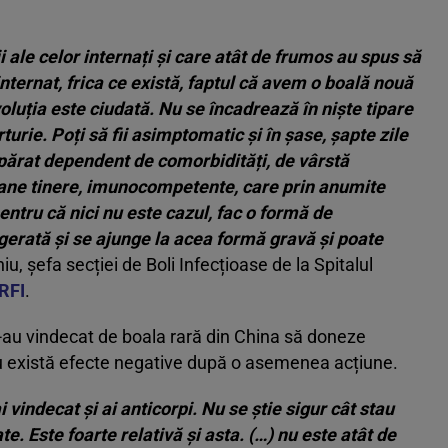
 ale celor internați și care atât de frumos au spus să
internat, frica ce există, faptul că avem o boală nouă
luția este ciudată. Nu se încadrează în niște tipare
rie. Poți să fii asimptomatic și în șase, șapte zile
părat dependent de comorbidități, de vârstă
soane tinere, imunocompetente, care prin anumite
tru că nici nu este cazul, fac o formă de
agerată și se ajunge la acea formă gravă și poate
iu, șefa secției de Boli Infecțioase de la Spitalul
RFI
.
s-au vindecat de boala rară din China să doneze
u există efecte negative după o asemenea acțiune.
i vindecat și ai anticorpi. Nu se știe sigur cât stau
ate. Este foarte relativă și asta. (…) nu este atât de