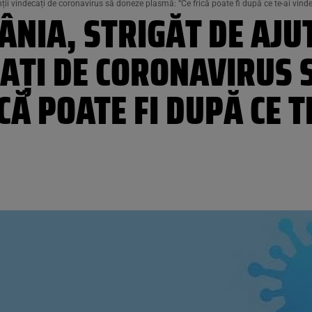
ții vindecați de coronavirus să doneze plasmă: “Ce frică poate fi după ce te-ai vindec
ÂNIA, STRIGĂT DE AJU
CAȚI DE CORONAVIRUS 
Ă POATE FI DUPĂ CE T