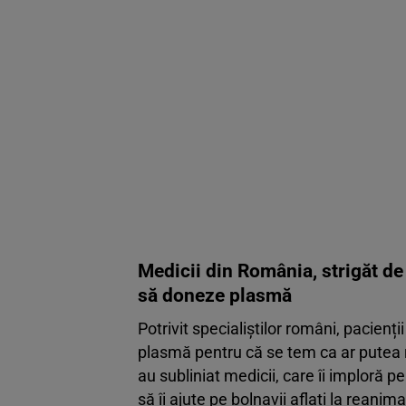
Medicii din România, strigăt de
să doneze plasmă
Potrivit specialiștilor români, pacien
plasmă pentru că se tem ca ar putea 
au subliniat medicii, care îi imploră p
să îi ajute pe bolnavii aflați la reanim