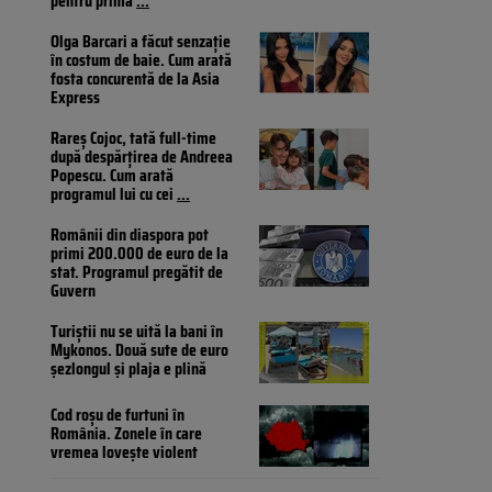
pentru prima
...
Olga Barcari a făcut senzație
în costum de baie. Cum arată
fosta concurentă de la Asia
Express
Rareș Cojoc, tată full-time
după despărțirea de Andreea
Popescu. Cum arată
programul lui cu cei
...
Românii din diaspora pot
primi 200.000 de euro de la
stat. Programul pregătit de
Guvern
Turiștii nu se uită la bani în
Mykonos. Două sute de euro
șezlongul și plaja e plină
Cod roșu de furtuni în
România. Zonele în care
vremea lovește violent