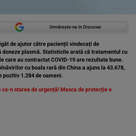
Urmărește-ne în Discover
găt de ajutor către pacienții vindecați de
 doneze plasmă. Statisticile arată că tratamentul cu
e care au contractat COVID-19 are rezultate bune.
năvirilor cu boala rară din China a ajuns la 43.678,
te pozitiv 1.284 de oameni.
 ca-n starea de urgență! Masca de protecție e