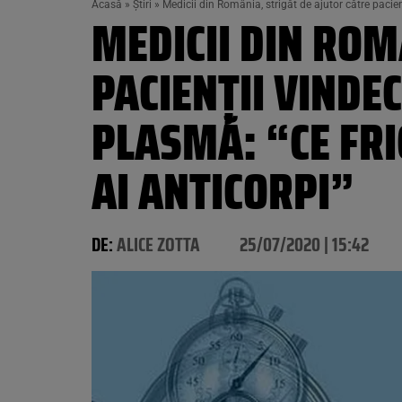
Acasă
»
Știri
»
Medicii din România, strigăt de ajutor către pacien
MEDICII DIN ROM
PACIENȚII VINDE
PLASMĂ: “CE FRIC
AI ANTICORPI”
DE:
ALICE ZOTTA
25/07/2020 | 15:42