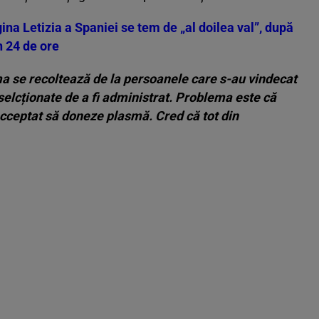
gina Letizia a Spaniei se tem de „al doilea val”, după
n 24 de ore
a se recoltează de la persoanele care s-au vindecat
i selcționate de a fi administrat. Problema este că
 acceptat să doneze plasmă. Cred că tot din