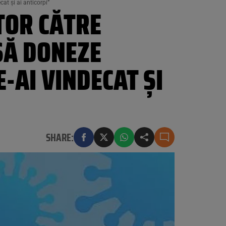
at și ai anticorpi”
TOR CĂTRE
SĂ DONEZE
E-AI VINDECAT ȘI
SHARE: