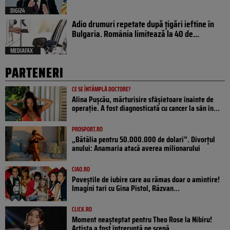
DIGI24
Adio drumuri repetate după țigări ieftine în
Bulgaria. România limitează la 40 de...
MEDIAFAX
PARTENERI
CE SE ÎNTÂMPLĂ DOCTORE?
Alina Pușcău, mărturisire sfâșietoare înainte de
operație. A fost diagnosticată cu cancer la sân în...
PROSPORT.RO
„Bătălia pentru 50.000.000 de dolari”. Divorțul
anului: Anamaria atacă averea milionarului
CIAO.RO
Poveştile de iubire care au rămas doar o amintire!
Imagini tari cu Gina Pistol, Răzvan...
CLICK.RO
Moment neașteptat pentru Theo Rose la Nibiru!
Artista a fost întreruptă pe scenă