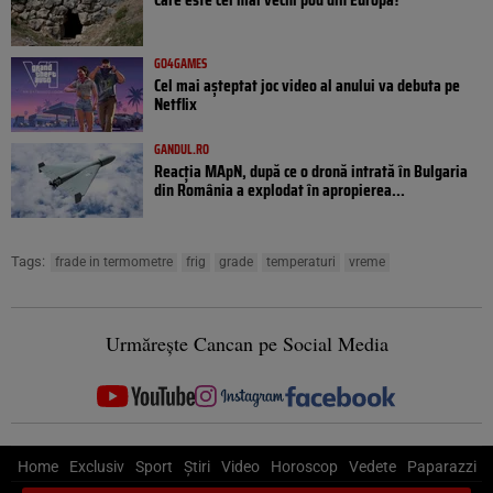
GO4GAMES
Cel mai așteptat joc video al anului va debuta pe
Netflix
GANDUL.RO
Reacția MApN, după ce o dronă intrată în Bulgaria
din România a explodat în apropierea...
Tags:
frade in termometre
frig
grade
temperaturi
vreme
Urmărește Cancan pe Social Media
Home
Exclusiv
Sport
Știri
Video
Horoscop
Vedete
Paparazzi