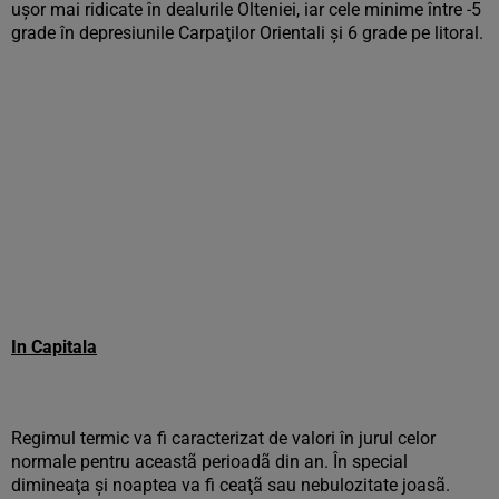
uşor mai ridicate în dealurile Olteniei, iar cele minime între -5
grade în depresiunile Carpaţilor Orientali şi 6 grade pe litoral.
In Capitala
Regimul termic va fi caracterizat de valori în jurul celor
normale pentru aceastã perioadã din an. În special
dimineaţa şi noaptea va fi ceaţã sau nebulozitate joasã.