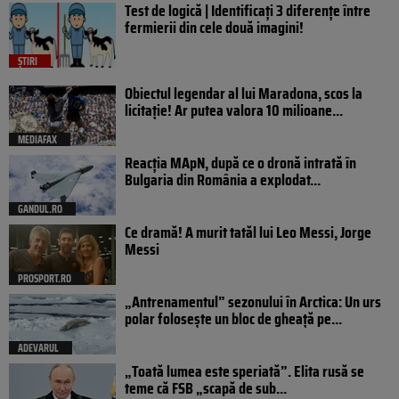
Test de logică | Identificați 3 diferențe între
fermierii din cele două imagini!
ȘTIRI
Obiectul legendar al lui Maradona, scos la
licitație! Ar putea valora 10 milioane...
MEDIAFAX
Reacția MApN, după ce o dronă intrată în
Bulgaria din România a explodat...
GANDUL.RO
Ce dramă! A murit tatăl lui Leo Messi, Jorge
Messi
PROSPORT.RO
„Antrenamentul” sezonului în Arctica: Un urs
polar folosește un bloc de gheață pe...
ADEVARUL
„Toată lumea este speriată”. Elita rusă se
teme că FSB „scapă de sub...