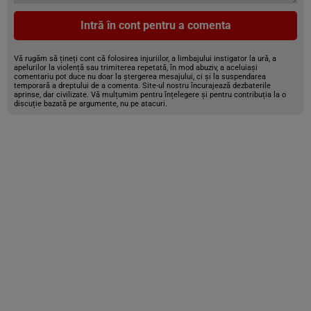
Intră în cont pentru a comenta
Vă rugăm să țineți cont că folosirea injuriilor, a limbajului instigator la ură, a
apelurilor la violență sau trimiterea repetată, în mod abuziv, a aceluiași
comentariu pot duce nu doar la ștergerea mesajului, ci și la suspendarea
temporară a dreptului de a comenta. Site-ul nostru încurajează dezbaterile
aprinse, dar civilizate. Vă mulțumim pentru înțelegere și pentru contribuția la o
discuție bazată pe argumente, nu pe atacuri.