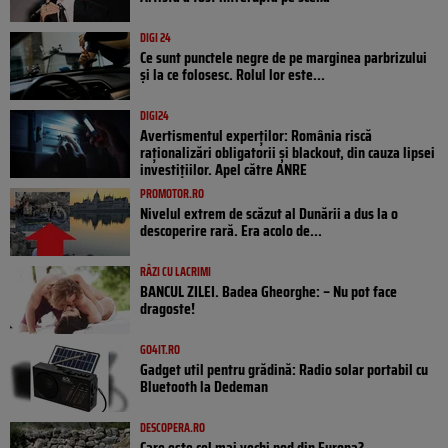
DIGI 24
Ce sunt punctele negre de pe marginea parbrizului
și la ce folosesc. Rolul lor este...
DIGI24
Avertismentul experților: România riscă
raționalizări obligatorii și blackout, din cauza lipsei
investițiilor. Apel către ANRE
PROMOTOR.RO
Nivelul extrem de scăzut al Dunării a dus la o
descoperire rară. Era acolo de...
RÂZI CU LACRIMI
BANCUL ZILEI. Badea Gheorghe: – Nu pot face
dragoste!
GO4IT.RO
Gadget util pentru grădină: Radio solar portabil cu
Bluetooth la Dedeman
DESCOPERA.RO
Care este cel mai vechi pod din Europa?