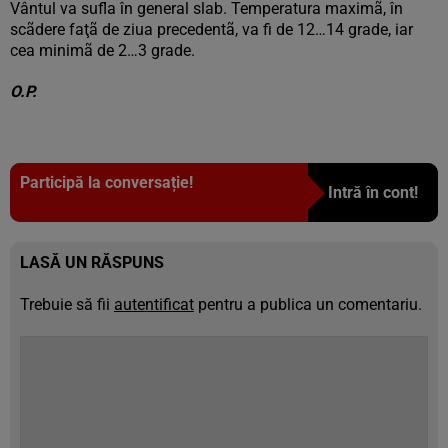
Vântul va sufla în general slab. Temperatura maximã, în
scãdere faţã de ziua precedentã, va fi de 12…14 grade, iar
cea minimã de 2…3 grade.
O.P.
Participă la conversație!
Intră în cont!
LASĂ UN RĂSPUNS
Trebuie să fii
autentificat
pentru a publica un comentariu.