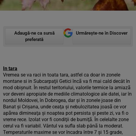
Adaugă-ne ca sursă
Urmărește-ne în Discover
preferată
In tara
Vremea se va raci in toata tara, astfel ca doar in zonele
montane si in Subcarpaţii Getici încã va fi mai cald decât în
mod obişnuit. În restul teritoriului, valorile termice la amiazã
vor deveni apropiate de mediile climatologice ale datei, iar în
nordul Moldovei, în Dobrogea, dar şi în zonele joase din
Banat şi Crişana, unde ceaţa şi nebulozitatea joasã ce vor
apãrea dimineaţa şi noaptea pot persista şi peste zi, va fi o
vreme rece. Izolat vor fi condiţii de burniţã. În celelalte zone
cerul va fi variabil. Vântul va sufla slab pânã la moderat.
Temperaturile maxime se vor încadra între 7 şi 15 grade,