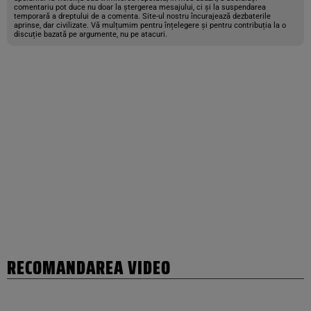
comentariu pot duce nu doar la ștergerea mesajului, ci și la suspendarea
temporară a dreptului de a comenta. Site-ul nostru încurajează dezbaterile
aprinse, dar civilizate. Vă mulțumim pentru înțelegere și pentru contribuția la o
discuție bazată pe argumente, nu pe atacuri.
RECOMANDAREA VIDEO