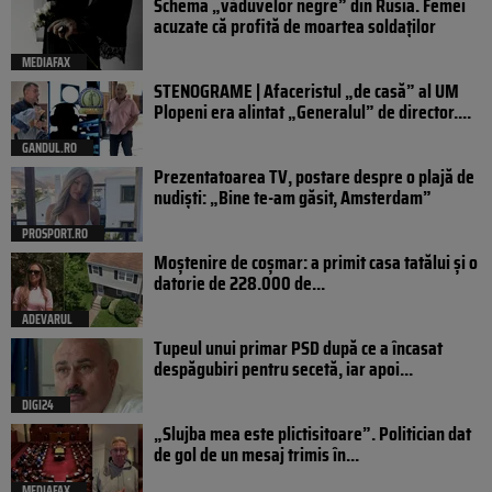
Schema „văduvelor negre” din Rusia. Femei
acuzate că profită de moartea soldaților
MEDIAFAX
STENOGRAME | Afaceristul „de casă” al UM
Plopeni era alintat „Generalul” de director....
GANDUL.RO
Prezentatoarea TV, postare despre o plajă de
nudiști: „Bine te-am găsit, Amsterdam”
PROSPORT.RO
Moștenire de coșmar: a primit casa tatălui și o
datorie de 228.000 de...
ADEVARUL
Tupeul unui primar PSD după ce a încasat
despăgubiri pentru secetă, iar apoi...
DIGI24
„Slujba mea este plictisitoare”. Politician dat
de gol de un mesaj trimis în...
MEDIAFAX