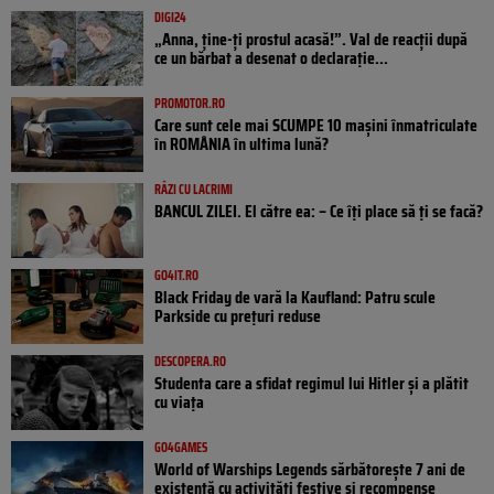
DIGI24
„Anna, ţine-ţi prostul acasă!”. Val de reacții după
ce un bărbat a desenat o declarație...
PROMOTOR.RO
Care sunt cele mai SCUMPE 10 mașini înmatriculate
în ROMÂNIA în ultima lună?
RÂZI CU LACRIMI
BANCUL ZILEI. El către ea: – Ce îți place să ți se facă?
GO4IT.RO
Black Friday de vară la Kaufland: Patru scule
Parkside cu prețuri reduse
DESCOPERA.RO
Studenta care a sfidat regimul lui Hitler și a plătit
cu viața
GO4GAMES
World of Warships Legends sărbătorește 7 ani de
existență cu activități festive și recompense