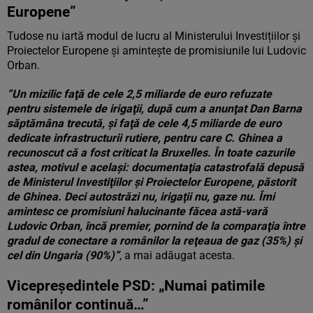
Europene”
Tudose nu iartă modul de lucru al Ministerului Investițiilor și
Proiectelor Europene și amintește de promisiunile lui Ludovic
Orban.
”Un mizilic faţă de cele 2,5 miliarde de euro refuzate
pentru sistemele de irigaţii, după cum a anunţat Dan Barna
săptămâna trecută, şi faţă de cele 4,5 miliarde de euro
dedicate infrastructurii rutiere, pentru care C. Ghinea a
recunoscut că a fost criticat la Bruxelles. În toate cazurile
astea, motivul e acelaşi: documentaţia catastrofală depusă
de Ministerul Investiţiilor şi Proiectelor Europene, păstorit
de Ghinea. Deci autostrăzi nu, irigaţii nu, gaze nu. Îmi
amintesc ce promisiuni halucinante făcea astă-vară
Ludovic Orban, încă premier, pornind de la comparaţia între
gradul de conectare a românilor la reţeaua de gaz (35%) şi
cel din Ungaria (90%)”
, a mai adăugat acesta.
Vicepreședintele PSD: „Numai patimile
românilor continuă…”