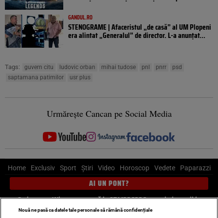
GANDUL.RO
STENOGRAME | Afaceristul „de casă” al UM Plopeni
era alintat „Generalul” de director. L-a anunțat...
Tags:
guvern citu
ludovic orban
mihai tudose
pnl
pnrr
psd
saptamana patimilor
usr plus
Urmărește Cancan pe Social Media
Home
Exclusiv
Sport
Știri
Video
Horoscop
Vedete
Paparazzi
AI UN PONT?
Scrie-ne pe Whatsapp
, sună la 0741226226 sau trimite mail la
pont@cancan.ro
Nouă ne pasă ca datele tale personale să rămână confidențiale