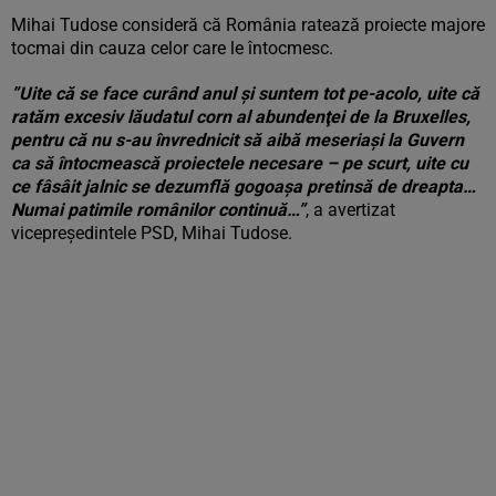
Mihai Tudose consideră că România ratează proiecte majore
tocmai din cauza celor care le întocmesc.
”Uite că se face curând anul şi suntem tot pe-acolo, uite că
ratăm excesiv lăudatul corn al abundenţei de la Bruxelles,
pentru că nu s-au învrednicit să aibă meseriaşi la Guvern
ca să întocmească proiectele necesare – pe scurt, uite cu
ce fâsâit jalnic se dezumflă gogoaşa pretinsă de dreapta…
Numai patimile românilor continuă…”
, a avertizat
vicepreşedintele PSD, Mihai Tudose.