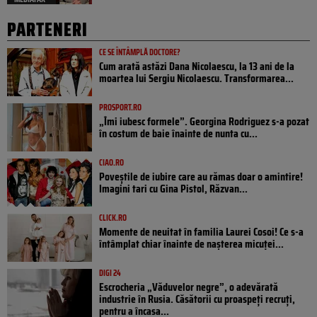
PARTENERI
CE SE ÎNTÂMPLĂ DOCTORE?
Cum arată astăzi Dana Nicolaescu, la 13 ani de la
moartea lui Sergiu Nicolaescu. Transformarea...
PROSPORT.RO
„Îmi iubesc formele”. Georgina Rodriguez s-a pozat
în costum de baie înainte de nunta cu...
CIAO.RO
Poveştile de iubire care au rămas doar o amintire!
Imagini tari cu Gina Pistol, Răzvan...
CLICK.RO
Momente de neuitat în familia Laurei Cosoi! Ce s-a
întâmplat chiar înainte de nașterea micuței...
DIGI 24
Escrocheria „Văduvelor negre”, o adevărată
industrie în Rusia. Căsătorii cu proaspeți recruți,
pentru a încasa...