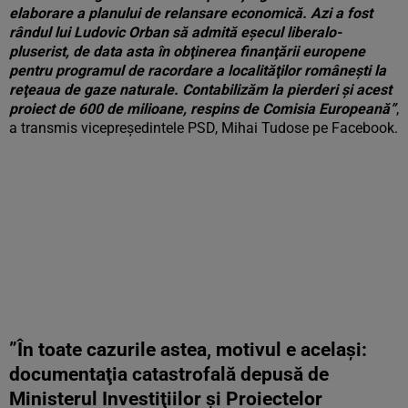
elaborare a planului de relansare economică. Azi a fost
rândul lui Ludovic Orban să admită eşecul liberalo-
pluserist, de data asta în obţinerea finanţării europene
pentru programul de racordare a localităţilor româneşti la
reţeaua de gaze naturale. Contabilizăm la pierderi şi acest
proiect de 600 de milioane, respins de Comisia Europeană”
,
a transmis vicepreşedintele PSD, Mihai Tudose pe Facebook.
”În toate cazurile astea, motivul e acelaşi:
documentaţia catastrofală depusă de
Ministerul Investiţiilor şi Proiectelor