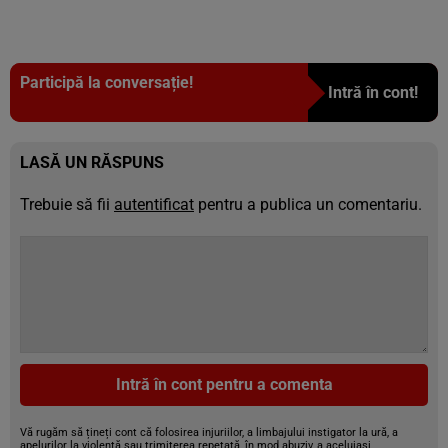
Participă la conversație!
Intră în cont!
LASĂ UN RĂSPUNS
Trebuie să fii
autentificat
pentru a publica un comentariu.
Intră în cont pentru a comenta
Vă rugăm să țineți cont că folosirea injuriilor, a limbajului instigator la ură, a
apelurilor la violență sau trimiterea repetată, în mod abuziv, a aceluiași