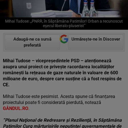
Mihai Tudose: „PNRR, în Săptămâna Patimilor! Orban a recunoscut
eșecul liberalo-pluserist”
Adaugă-ne ca sursă
Urmărește-ne în Discover
preferată
Mihai Tudose – vicepreședintele PSD – atenționează
asupra unui proiect ce privește racordarea localităților
românești la rețeaua de gaze naturale în valoare de 600
milioane de euro, despre care susține că a fost respins de
CE.
Mihai Tudose este pesimist. Acesta spune că finanțarea
proiectului poate fi considerată pierdută, notează
GÂNDUL.RO
.
”Planul Naţional de Redresare şi Rezilienţă, în Săptămâna
Patimilor Curg mărturisirile neputinţei guvernamentale de