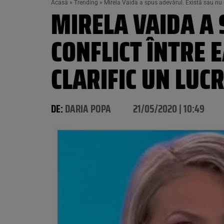
Acasă
»
Trending
»
Mirela Vaida a spus adevărul. Există sau nu un
MIRELA VAIDA A 
CONFLICT ÎNTRE 
CLARIFIC UN LUC
DE:
DARIA POPA
21/05/2020 | 10:49