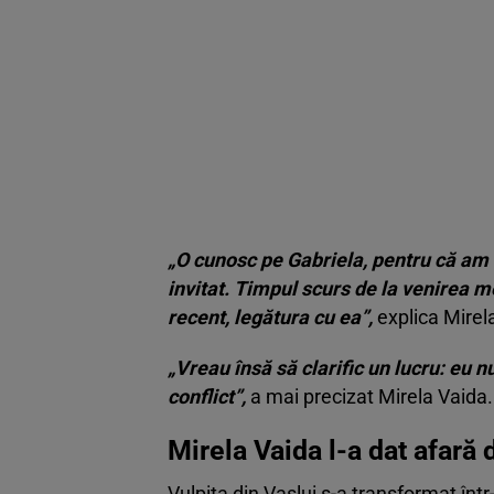
„O cunosc pe Gabriela, pentru că am 
invitat. Timpul scurs de la venirea me
recent, legătura cu ea”,
explica Mirela
„Vreau însă să clarific un lucru: eu 
conflict”,
a mai precizat Mirela Vaida.
Mirela Vaida l-a dat afară
Vulpița din Vaslui s-a transformat într-