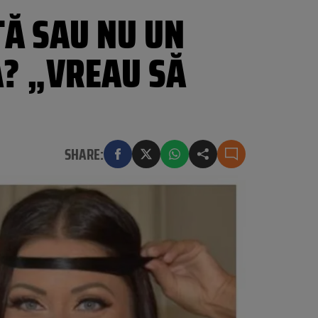
TĂ SAU NU UN
A? „VREAU SĂ
SHARE: