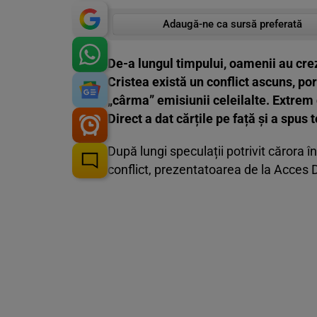
Adaugă-ne ca sursă preferată
De-a lungul timpului, oamenii au crez
Cristea există un conflict ascuns, por
„cârma” emisiunii celeilalte. Extrem
Direct a dat cărțile pe față și a spus 
După lungi speculații potrivit cărora î
conflict, prezentatoarea de la Acces D