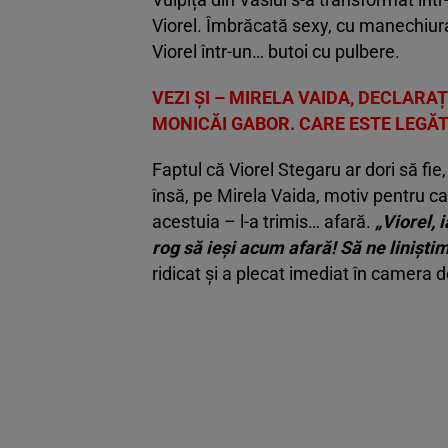
Viorel. Îmbrăcată sexy, cu manechiura 
Viorel într-un… butoi cu pulbere.
VEZI ȘI – MIRELA VAIDA, DECLARA
MONICĂI GABOR. CARE ESTE LEGĂ
Faptul că Viorel Stegaru ar dori să fie
însă, pe Mirela Vaida, motiv pentru 
acestuia – l-a trimis… afară.
„Viorel, 
rog să ieși acum afară! Să ne liniștim
ridicat și a plecat imediat în camera d