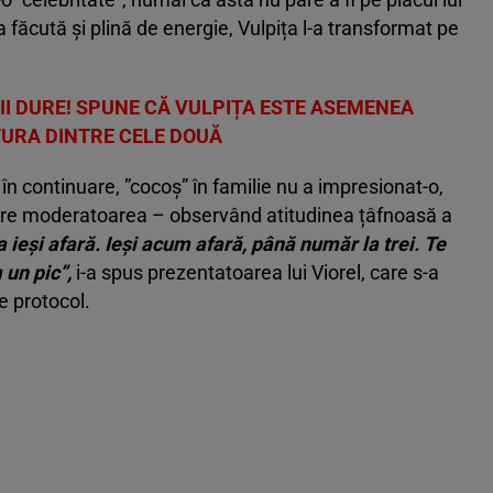
făcută și plină de energie, Vulpița l-a transformat pe
ȚII DURE! SPUNE CĂ VULPIȚA ESTE ASEMENEA
TURA DINTRE CELE DOUĂ
, în continuare, ”cocoș” în familie nu a impresionat-o,
care moderatoarea – observând atitudinea țâfnoasă a
ia ieși afară. Ieși acum afară, până număr la trei. Te
 un pic”,
i-a spus prezentatoarea lui Viorel, care s-a
e protocol.