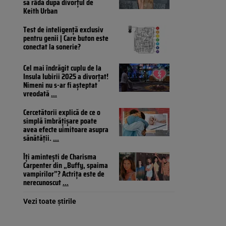
să râdă după divorțul de
Keith Urban
Test de inteligență exclusiv
pentru genii | Care buton este
conectat la sonerie?
Cel mai îndrăgit cuplu de la
Insula Iubirii 2025 a divorțat!
Nimeni nu s-ar fi așteptat
vreodată
...
Cercetătorii explică de ce o
simplă îmbrățișare poate
avea efecte uimitoare asupra
sănătății.
...
Îți amintești de Charisma
Carpenter din „Buffy, spaima
vampirilor”? Actrița este de
nerecunoscut
...
Vezi toate știrile