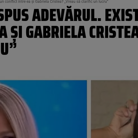
 conflict între ea și Gabriela Cristea? „Vreau să clarific un lucru”
SPUS ADEVĂRUL. EXIS
EA ȘI GABRIELA CRISTE
RU”