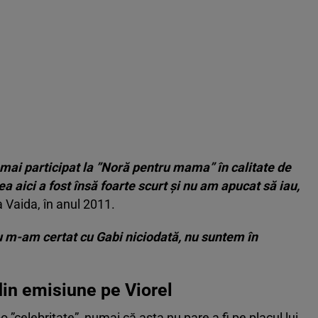
mai participat la ”Noră pentru mama” în calitate de
a aici a fost însă foarte scurt şi nu am apucat să iau,
 Vaida, în anul 2011.
nu m-am certat cu Gabi niciodată, nu suntem în
 din emisiune pe Viorel
o ”celebritate”, numai că asta nu pare a fi pe placul lui