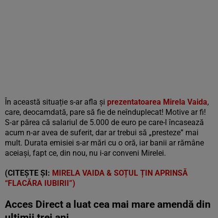
În această situație s-ar afla și
prezentatoarea Mirela Vaida
,
care, deocamdată, pare să fie de neînduplecat! Motive ar fi!
S-ar părea că salariul de 5.000 de euro pe care-l încasează
acum n-ar avea de suferit, dar ar trebui să „presteze” mai
mult. Durata emisiei s-ar mări cu o oră, iar banii ar rămâne
aceiași, fapt ce, din nou, nu i-ar conveni Mirelei.
(CITEȘTE ȘI:
MIRELA VAIDA & SOȚUL ȚIN APRINSĂ
“FLACĂRA IUBIRII”)
Acces Direct a luat cea mai mare amendă din
ultimii trei ani