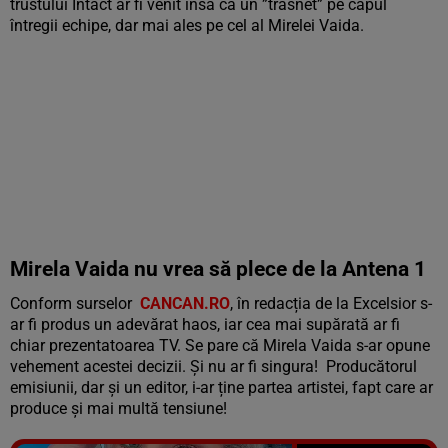
trustului Intact ar fi venit însă ca un ”trăsnet” pe capul
întregii echipe, dar mai ales pe cel al Mirelei Vaida.
Mirela Vaida nu vrea să plece de la Antena 1
Conform surselor
CANCAN.RO
, în redacția de la Excelsior s-
ar fi produs un adevărat haos, iar cea mai supărată ar fi
chiar prezentatoarea TV. Se pare că Mirela Vaida s-ar opune
vehement acestei decizii. Și nu ar fi singura! Producătorul
emisiunii, dar și un editor, i-ar ține partea artistei, fapt care ar
produce și mai multă tensiune!