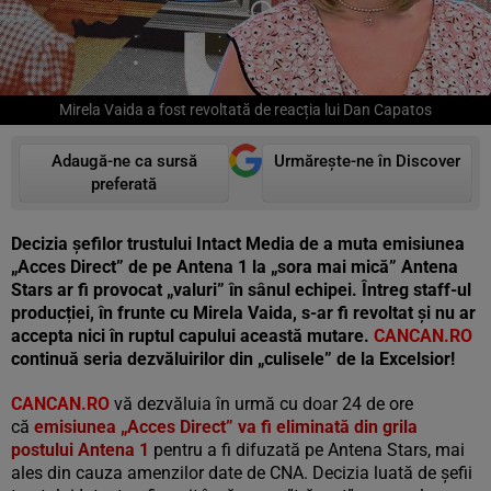
Mirela Vaida a fost revoltată de reacția lui Dan Capatos
Adaugă-ne ca sursă
Urmărește-ne în Discover
preferată
Decizia șefilor trustului Intact Media de a muta emisiunea
„Acces Direct” de pe Antena 1 la „sora mai mică” Antena
Stars ar fi provocat „valuri” în sânul echipei. Întreg staff-ul
producției, în frunte cu Mirela Vaida, s-ar fi revoltat și nu ar
accepta nici în ruptul capului această mutare.
CANCAN.RO
continuă seria dezvăluirilor din „culisele” de la Excelsior!
CANCAN.RO
vă dezvăluia în urmă cu doar 24 de ore
că
emisiunea „Acces Direct” va fi eliminată din grila
postului Antena 1
pentru a fi difuzată pe Antena Stars, mai
ales din cauza amenzilor date de CNA. Decizia luată de șefii