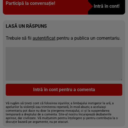
Participă la conversație!
Intră în cont!
LASĂ UN RĂSPUNS
Trebuie să fii
autentificat
pentru a publica un comentariu.
Intră în cont pentru a comenta
Vă rugăm să țineți cont că folosirea injuriilor, a limbajului instigator la ură, a
apelurilor la violență sau trimiterea repetată, în mod abuziv, a aceluiași
comentariu pot duce nu doar la ștergerea mesajului, ci și la suspendarea
temporară a dreptului de a comenta. Site-ul nostru încurajează dezbaterile
aprinse, dar civilizate. Vă mulțumim pentru înțelegere și pentru contribuția la o
discuție bazată pe argumente, nu pe atacuri.