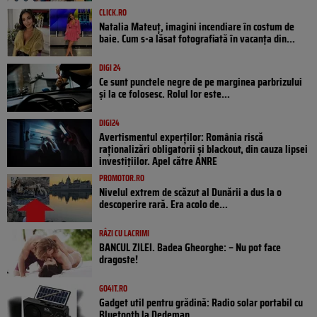
CLICK.RO
Natalia Mateuț, imagini incendiare în costum de
baie. Cum s-a lăsat fotografiată în vacanța din...
DIGI 24
Ce sunt punctele negre de pe marginea parbrizului
și la ce folosesc. Rolul lor este...
DIGI24
Avertismentul experților: România riscă
raționalizări obligatorii și blackout, din cauza lipsei
investițiilor. Apel către ANRE
PROMOTOR.RO
Nivelul extrem de scăzut al Dunării a dus la o
descoperire rară. Era acolo de...
RÂZI CU LACRIMI
BANCUL ZILEI. Badea Gheorghe: – Nu pot face
dragoste!
GO4IT.RO
Gadget util pentru grădină: Radio solar portabil cu
Bluetooth la Dedeman