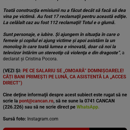
Toată construcţia emisiunii nu a făcut decât să facă să dea
vina pe victimă. Au fost 17 reclamaţii pentru această ediţie.
La celălalt caz au fost 112 reclamaţii! Totul e o glumă.
Sunt personaje, e iubire. Şi ajungem în situaţia în care o
femeie şi copilul ei ajung victime şi apoi asistăm la un
monolog în care toată lumea e vinovată, doar că noi la
televizor întărim un stereotip că violenţa e din dragoste”
, a
declarat și Cristina Pocora.
(VEZI ȘI:
PE CE SALARIU SE „OMOARĂ” DOMNIȘOARELE!
CÂȚI BANI PRIMEȘTI PE LUNĂ, CA ASISTENTĂ LA „ACCES
DIRECT”)
Cine deţine informaţii despre acest subiect este rugat să ne
scrie la
pont@cancan.ro
, să ne sune la 0741 CANCAN
(226.226) sau să ne scrie direct pe
WhatsApp.
Sursă foto:
Instagram.com