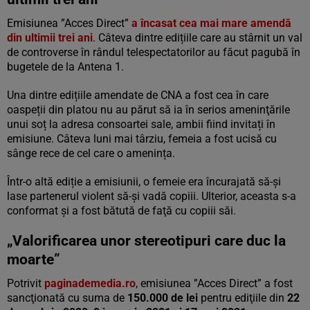
Emisiunea ”Acces Direct”
a încasat cea mai mare amendă
din ultimii trei ani
. Câteva dintre edițiile care au stârnit un val
de controverse în rândul telespectatorilor au făcut pagubă în
bugetele de la Antena 1.
Una dintre edițiile amendate de CNA a fost cea în care
oaspeții din platou nu au părut să ia în serios ameninţările
unui soț la adresa consoartei sale, ambii fiind invitați în
emisiune. Câteva luni mai târziu, femeia a fost ucisă cu
sânge rece de cel care o amenința.
Într-o altă ediție a emisiunii, o femeie era încurajată să-şi
lase partenerul violent să-şi vadă copiii. Ulterior, aceasta s-a
conformat și a fost bătută de faţă cu copiii săi.
„Valorificarea unor stereotipuri care duc la
moarte”
Potrivit
paginademedia.ro
, emisiunea ”Acces Direct” a fost
sancţionată cu suma de
150.000 de lei
pentru ediţiile din
22