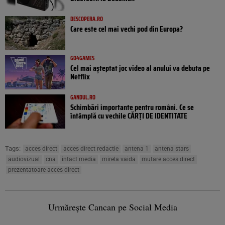
DESCOPERA.RO
Care este cel mai vechi pod din Europa?
GO4GAMES
Cel mai așteptat joc video al anului va debuta pe
Netflix
GANDUL.RO
Schimbări importante pentru români. Ce se
întâmplă cu vechile CĂRȚI DE IDENTITATE
Tags:
acces direct
acces direct redactie
antena 1
antena stars
audiovizual
cna
intact media
mirela vaida
mutare acces direct
prezentatoare acces direct
Urmărește Cancan pe Social Media