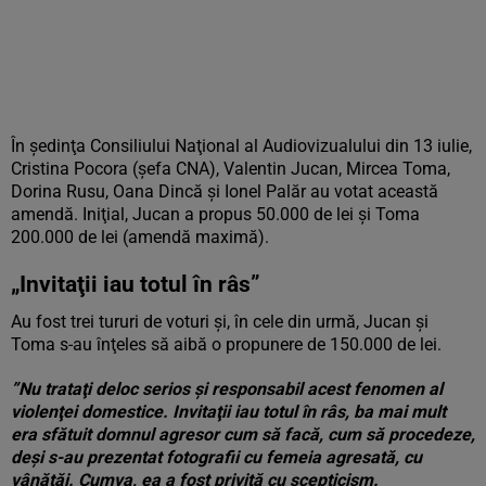
În şedinţa Consiliului Naţional al Audiovizualului din 13 iulie,
Cristina Pocora (şefa CNA), Valentin Jucan, Mircea Toma,
Dorina Rusu, Oana Dincă şi Ionel Palăr au votat această
amendă. Iniţial, Jucan a propus 50.000 de lei şi Toma
200.000 de lei (amendă maximă).
„Invitaţii iau totul în râs”
Au fost trei tururi de voturi şi, în cele din urmă, Jucan şi
Toma s-au înţeles să aibă o propunere de 150.000 de lei.
”Nu trataţi deloc serios şi responsabil acest fenomen al
violenţei domestice. Invitaţii iau totul în râs, ba mai mult
era sfătuit domnul agresor cum să facă, cum să procedeze,
deşi s-au prezentat fotografii cu femeia agresată, cu
vânătăi. Cumva, ea a fost privită cu scepticism.