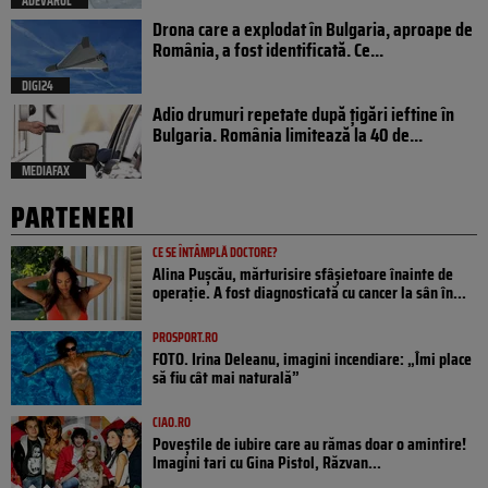
ADEVARUL
Drona care a explodat în Bulgaria, aproape de
România, a fost identificată. Ce...
DIGI24
Adio drumuri repetate după țigări ieftine în
Bulgaria. România limitează la 40 de...
MEDIAFAX
PARTENERI
CE SE ÎNTÂMPLĂ DOCTORE?
Alina Pușcău, mărturisire sfâșietoare înainte de
operație. A fost diagnosticată cu cancer la sân în...
PROSPORT.RO
FOTO. Irina Deleanu, imagini incendiare: „Îmi place
să fiu cât mai naturală”
CIAO.RO
Poveştile de iubire care au rămas doar o amintire!
Imagini tari cu Gina Pistol, Răzvan...