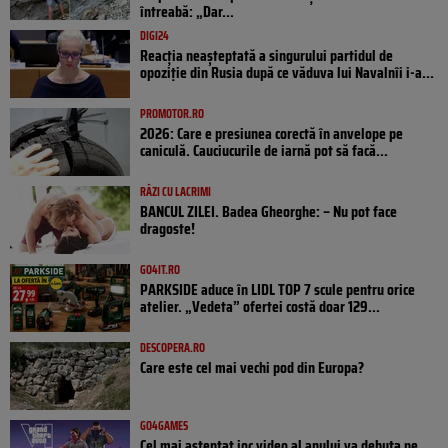
întreabă: „Dar...
DIGI24
Reacția neașteptată a singurului partidul de
opoziţie din Rusia după ce văduva lui Navalnîi i-a...
PROMOTOR.RO
2026: Care e presiunea corectă în anvelope pe
caniculă. Cauciucurile de iarnă pot să facă...
RÂZI CU LACRIMI
BANCUL ZILEI. Badea Gheorghe: – Nu pot face
dragoste!
GO4IT.RO
PARKSIDE aduce în LIDL TOP 7 scule pentru orice
atelier. „Vedeta” ofertei costă doar 129...
DESCOPERA.RO
Care este cel mai vechi pod din Europa?
GO4GAMES
Cel mai așteptat joc video al anului va debuta pe