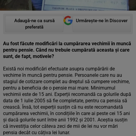
Adaugă-ne ca sursă
Urmărește-ne în Discover
preferată
Au fost făcute modificări la cumpărarea vechimii în muncă
pentru pensie. Când nu trebuie cumpărată aceasta și care
sunt, de fapt, motivele?
Există noi modificări efectuate asupra cumpărării de
vechime în muncă pentru pensie. Persoanele care nu au
stagiul de cotizare complet au dreptul să cumpere vechime,
pentru a beneficia de o pensie mai mare. Minimumul
vechimii este de 15 ani. Experții recomandă ca golurile după
data de 1 iulie 2005 să fie completate, pentru ca pensia să
crească. Însă, tot experții susțin că nu este recomandată
cumpărarea vechimii, în condițiile în care ai peste cei 15 ani
și dacă golurile sunt între anii 1992 și 2001. Aceștia susțin
că investiția celor câteva zeci de mii de lei nu vor mări
pensia decât cu câțiva lei lunar.