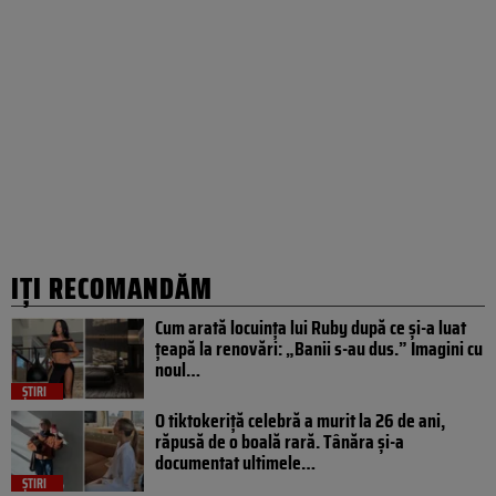
IȚI RECOMANDĂM
Cum arată locuința lui Ruby după ce și-a luat
țeapă la renovări: „Banii s-au dus.” Imagini cu
noul…
ȘTIRI
O tiktokeriță celebră a murit la 26 de ani,
răpusă de o boală rară. Tânăra și-a
documentat ultimele…
ȘTIRI