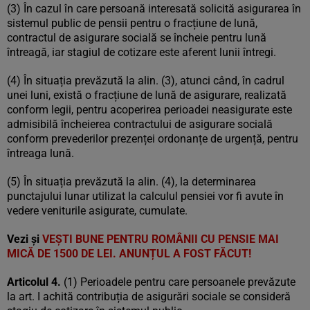
(3) În cazul în care persoană interesată solicită asigurarea în
sistemul public de pensii pentru o fracțiune de lună,
contractul de asigurare socială se încheie pentru lună
întreagă, iar stagiul de cotizare este aferent lunii întregi.
(4) În situația prevăzută la alin. (3), atunci când, în cadrul
unei luni, există o fracțiune de lună de asigurare, realizată
conform legii, pentru acoperirea perioadei neasigurate este
admisibilă încheierea contractului de asigurare socială
conform prevederilor prezenței ordonanțe de urgență, pentru
întreaga lună.
(5) În situația prevăzută la alin. (4), la determinarea
punctajului lunar utilizat la calculul pensiei vor fi avute în
vedere veniturile asigurate, cumulate.
Vezi și
VEȘTI BUNE PENTRU ROMÂNII CU PENSIE MAI
MICĂ DE 1500 DE LEI. ANUNȚUL A FOST FĂCUT!
Articolul 4.
(1) Perioadele pentru care persoanele prevăzute
la art. I achită contribuția de asigurări sociale se consideră