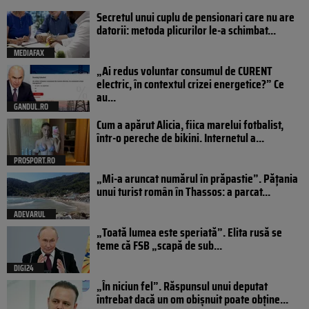
Secretul unui cuplu de pensionari care nu are
datorii: metoda plicurilor le-a schimbat...
MEDIAFAX
„Ai redus voluntar consumul de CURENT
electric, în contextul crizei energetice?” Ce
au...
GANDUL.RO
Cum a apărut Alicia, fiica marelui fotbalist,
într-o pereche de bikini. Internetul a...
PROSPORT.RO
„Mi-a aruncat numărul în prăpastie”. Pățania
unui turist român în Thassos: a parcat...
ADEVARUL
„Toată lumea este speriată”. Elita rusă se
teme că FSB „scapă de sub...
DIGI24
„În niciun fel”. Răspunsul unui deputat
întrebat dacă un om obișnuit poate obține...