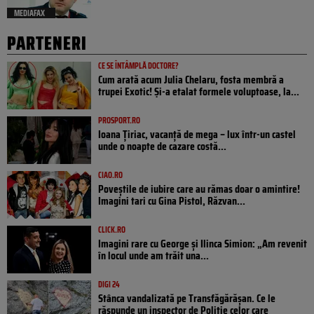
MEDIAFAX
PARTENERI
CE SE ÎNTÂMPLĂ DOCTORE?
Cum arată acum Julia Chelaru, fosta membră a
trupei Exotic! Și-a etalat formele voluptoase, la...
PROSPORT.RO
Ioana Țiriac, vacanță de mega – lux într-un castel
unde o noapte de cazare costă...
CIAO.RO
Poveştile de iubire care au rămas doar o amintire!
Imagini tari cu Gina Pistol, Răzvan...
CLICK.RO
Imagini rare cu George și Ilinca Simion: „Am revenit
în locul unde am trăit una...
DIGI 24
Stânca vandalizată pe Transfăgărășan. Ce le
răspunde un inspector de Poliție celor care