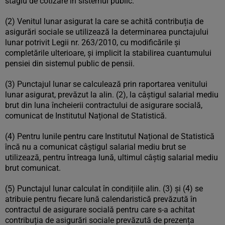
stagiu de cotizare în sistemul public.
(2) Venitul lunar asigurat la care se achită contribuția de
asigurări sociale se utilizează la determinarea punctajului
lunar potrivit Legii nr. 263/2010, cu modificările și
completările ulterioare, și implicit la stabilirea cuantumului
pensiei din sistemul public de pensii.
(3) Punctajul lunar se calculează prin raportarea venitului
lunar asigurat, prevăzut la alin. (2), la câștigul salarial mediu
brut din luna încheierii contractului de asigurare socială,
comunicat de Institutul Național de Statistică.
(4) Pentru lunile pentru care Institutul Național de Statistică
încă nu a comunicat câștigul salarial mediu brut se
utilizează, pentru întreaga lună, ultimul câștig salarial mediu
brut comunicat.
(5) Punctajul lunar calculat în condițiile alin. (3) și (4) se
atribuie pentru fiecare lună calendaristică prevăzută în
contractul de asigurare socială pentru care s-a achitat
contribuția de asigurări sociale prevăzută de prezența