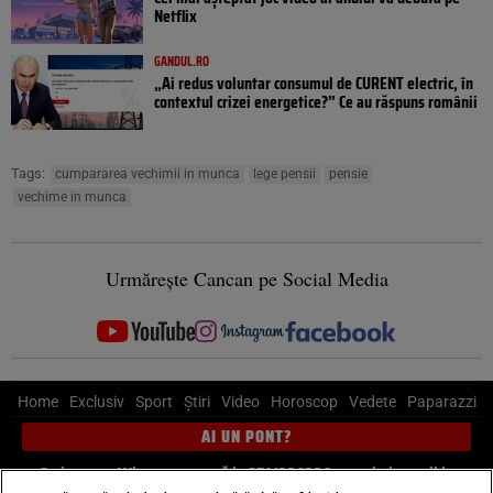
Netflix
GANDUL.RO
„Ai redus voluntar consumul de CURENT electric, în
contextul crizei energetice?” Ce au răspuns românii
Tags:
cumpararea vechimii in munca
lege pensii
pensie
vechime in munca
Urmărește Cancan pe Social Media
Home
Exclusiv
Sport
Știri
Video
Horoscop
Vedete
Paparazzi
AI UN PONT?
Scrie-ne pe Whatsapp
, sună la 0741226226 sau trimite mail la