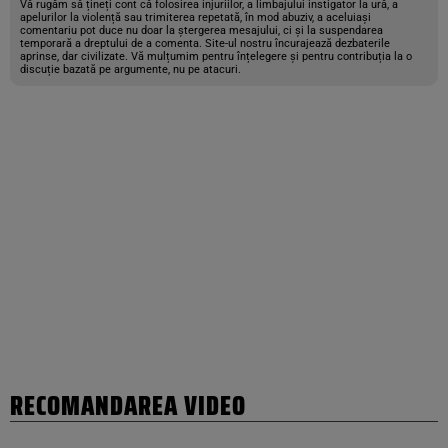
Vă rugăm să țineți cont că folosirea injuriilor, a limbajului instigator la ură, a
apelurilor la violență sau trimiterea repetată, în mod abuziv, a aceluiași
comentariu pot duce nu doar la ștergerea mesajului, ci și la suspendarea
temporară a dreptului de a comenta. Site-ul nostru încurajează dezbaterile
aprinse, dar civilizate. Vă mulțumim pentru înțelegere și pentru contribuția la o
discuție bazată pe argumente, nu pe atacuri.
RECOMANDAREA VIDEO