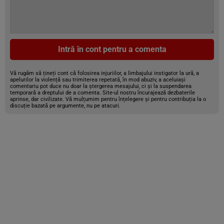
Intră în cont pentru a comenta
Vă rugăm să țineți cont că folosirea injuriilor, a limbajului instigator la ură, a
apelurilor la violență sau trimiterea repetată, în mod abuziv, a aceluiași
comentariu pot duce nu doar la ștergerea mesajului, ci și la suspendarea
temporară a dreptului de a comenta. Site-ul nostru încurajează dezbaterile
aprinse, dar civilizate. Vă mulțumim pentru înțelegere și pentru contribuția la o
discuție bazată pe argumente, nu pe atacuri.