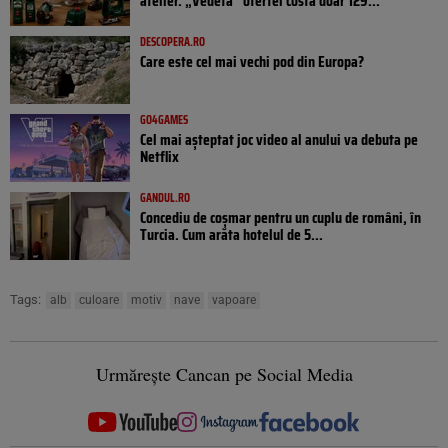
atelier. „Vedeta” ofertei costă doar 129...
DESCOPERA.RO
Care este cel mai vechi pod din Europa?
GO4GAMES
Cel mai așteptat joc video al anului va debuta pe
Netflix
GANDUL.RO
Concediu de coșmar pentru un cuplu de români, în
Turcia. Cum arăta hotelul de 5...
Tags:
alb
culoare
motiv
nave
vapoare
Urmărește Cancan pe Social Media