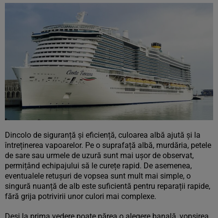
Dincolo de siguranță și eficiență, culoarea albă ajută și la
întreținerea vapoarelor. Pe o suprafață albă, murdăria, petele
de sare sau urmele de uzură sunt mai ușor de observat,
permițând echipajului să le curețe rapid. De asemenea,
eventualele retușuri de vopsea sunt mult mai simple, o
singură nuanță de alb este suficientă pentru reparații rapide,
fără grija potrivirii unor culori mai complexe.
Deși la prima vedere poate părea o alegere banală, vopsirea