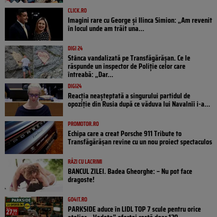
CLICK.RO
Imagini rare cu George și Ilinca Simion: „Am revenit
în locul unde am trăit una...
DIGI 24
Stânca vandalizată pe Transfăgărășan. Ce le
răspunde un inspector de Poliție celor care
întreabă: „Dar...
DIGI24
Reacția neașteptată a singurului partidul de
opoziţie din Rusia după ce văduva lui Navalnîi i-a...
PROMOTOR.RO
Echipa care a creat Porsche 911 Tribute to
Transfăgărășan revine cu un nou proiect spectaculos
RÂZI CU LACRIMI
BANCUL ZILEI. Badea Gheorghe: – Nu pot face
dragoste!
GO4IT.RO
PARKSIDE aduce în LIDL TOP 7 scule pentru orice