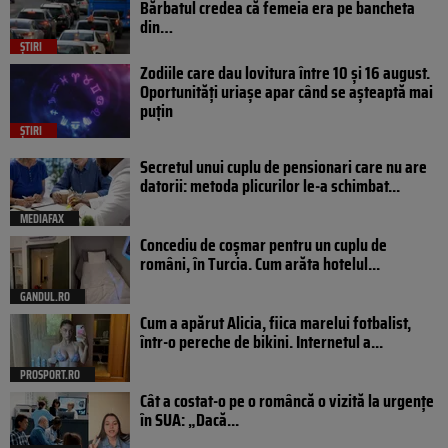
Bărbatul credea că femeia era pe bancheta
din…
ȘTIRI
Zodiile care dau lovitura între 10 și 16 august.
Oportunități uriașe apar când se așteaptă mai
puțin
ȘTIRI
Secretul unui cuplu de pensionari care nu are
datorii: metoda plicurilor le-a schimbat...
MEDIAFAX
Concediu de coșmar pentru un cuplu de
români, în Turcia. Cum arăta hotelul...
GANDUL.RO
Cum a apărut Alicia, fiica marelui fotbalist,
într-o pereche de bikini. Internetul a...
PROSPORT.RO
Cât a costat-o pe o româncă o vizită la urgențe
în SUA: „Dacă...