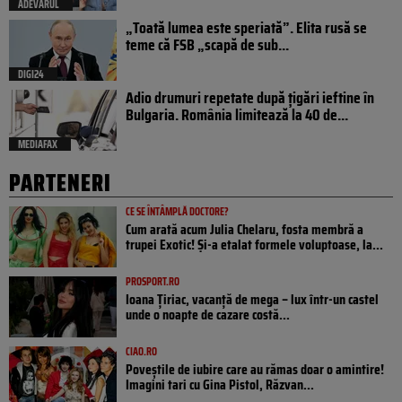
ADEVARUL
„Toată lumea este speriată”. Elita rusă se
teme că FSB „scapă de sub...
DIGI24
Adio drumuri repetate după țigări ieftine în
Bulgaria. România limitează la 40 de...
MEDIAFAX
PARTENERI
CE SE ÎNTÂMPLĂ DOCTORE?
Cum arată acum Julia Chelaru, fosta membră a
trupei Exotic! Și-a etalat formele voluptoase, la...
PROSPORT.RO
Ioana Țiriac, vacanță de mega – lux într-un castel
unde o noapte de cazare costă...
CIAO.RO
Poveştile de iubire care au rămas doar o amintire!
Imagini tari cu Gina Pistol, Răzvan...