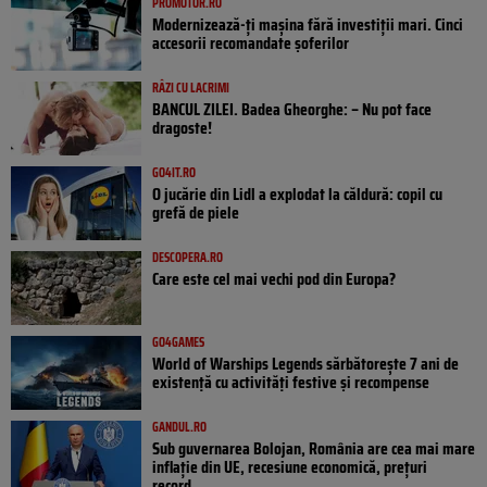
PROMOTOR.RO
Modernizează-ți mașina fără investiții mari. Cinci
accesorii recomandate șoferilor
RÂZI CU LACRIMI
BANCUL ZILEI. Badea Gheorghe: – Nu pot face
dragoste!
GO4IT.RO
O jucărie din Lidl a explodat la căldură: copil cu
grefă de piele
DESCOPERA.RO
Care este cel mai vechi pod din Europa?
GO4GAMES
World of Warships Legends sărbătorește 7 ani de
existență cu activități festive și recompense
GANDUL.RO
Sub guvernarea Bolojan, România are cea mai mare
inflație din UE, recesiune economică, prețuri
record...