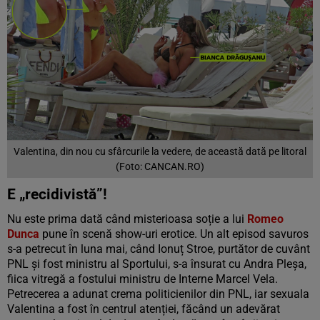
Valentina, din nou cu sfârcurile la vedere, de această dată pe litoral
(Foto: CANCAN.RO)
E „recidivistă”!
Nu este prima dată când misterioasa soție a lui
Romeo
Dunca
pune în scenă show-uri erotice. Un alt episod savuros
s-a petrecut în luna mai, când Ionuț Stroe, purtător de cuvânt
PNL și fost ministru al Sportului, s-a însurat cu Andra Pleșa,
fiica vitregă a fostului ministru de Interne Marcel Vela.
Petrecerea a adunat crema politicienilor din PNL, iar sexuala
Valentina a fost în centrul atenției, făcând un adevărat