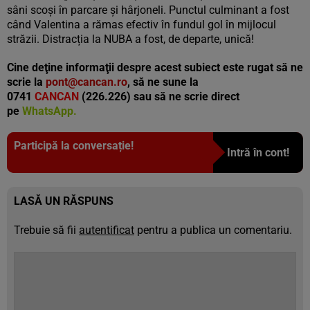
sâni scoși în parcare și hârjoneli. Punctul culminant a fost
când Valentina a rămas efectiv în fundul gol în mijlocul
străzii. Distracția la NUBA a fost, de departe, unică!
Cine deţine informaţii despre acest subiect este rugat să ne
scrie la
pont@cancan.ro
, să ne sune la
0741
CANCAN
(226.226) sau să ne scrie direct
pe
WhatsApp.
Participă la conversație!
Intră în cont!
LASĂ UN RĂSPUNS
Trebuie să fii
autentificat
pentru a publica un comentariu.