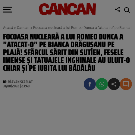
Acasă
»
Cancan
»
Focoasa nucleară a lui Romeo Dunca a ”atacat-o” pe Bianca Drăgu
FOCOASA NUCLEARĂ A LUI ROMEO DUNCA A
”ATACAT-O” PE BIANCA DRĂGUȘANU PE
PLAJĂ! SFÂRCUL SĂRIT DIN SUTIEN, FESELE
IMENSE ȘI TATUAJELE INGHINALE AU ULUIT-O
CHIAR ȘI PE IUBITA LUI BĂDĂLĂU
DE:
RĂZVAN SCARLAT
31/08/2022 | 23:40