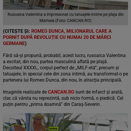
Rusoaica Valentina a impresionat cu tatuajele intime pe plaja din
Mamaia (Foto: CANCAN.RO)
(CITEȘTE ȘI:
ROMEO DUNCA, MILIONARUL CARE A
PORNIT DUPĂ REVOLUȚIE CU NUMAI 20 DE MĂRCI
GERMANE
)
Fără să-și propună, probabil, acest lucru, rusoaica Valentina
a excitat, din nou, partea masculină aflată pe plajă.
Decolteul XXXXL, corpul perfect de „MILF-etă”, precum și
tatuajele, în special cele din zona intimă, au transformat-o pe
partenera lui Romeo Dunca, din nou, în atracția principală.
Imaginile realizate de
CANCAN.RO
sunt de infarct și arată,
clar, că vârsta nu reprezintă, sub nicio formă, o piedică. Cel
puțin pentru „prima doamnă” din Caraș-Severin.