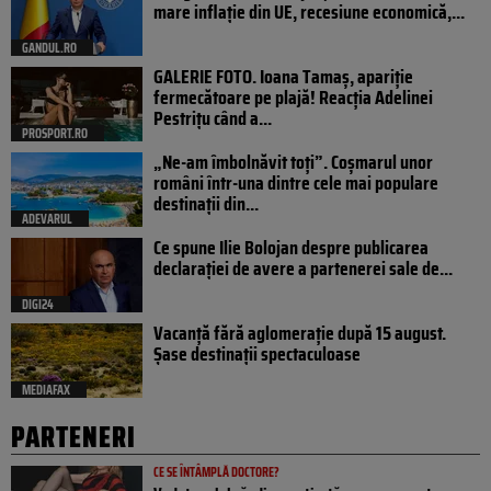
mare inflație din UE, recesiune economică,...
GANDUL.RO
GALERIE FOTO. Ioana Tamaş, apariție
fermecătoare pe plajă! Reacția Adelinei
Pestrițu când a...
PROSPORT.RO
„Ne-am îmbolnăvit toți”. Coșmarul unor
români într-una dintre cele mai populare
destinații din...
ADEVARUL
Ce spune Ilie Bolojan despre publicarea
declarației de avere a partenerei sale de...
DIGI24
Vacanță fără aglomerație după 15 august.
Șase destinații spectaculoase
MEDIAFAX
PARTENERI
CE SE ÎNTÂMPLĂ DOCTORE?