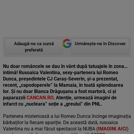
Adaugă-ne ca sursă
Urmărește-ne în Discover
preferată
Nu doar româncele se dau în vânt după tatuajele în zona…
intimă! Rusoaica Valentina, sexy-partenera lui Romeo
Dunca, președintele CJ Caraș-Severin, și-a prezentat,
recent, „capodoperele” la Mamaia, în toată splendoarea
lor. Și nu doar Bianca Drăgușanu a fost martoră, ci și
paparazzii
CANCAN.RO
. Atenție, urmează imagini de
infarct cu „nucleara” soție a „greului” din PNL.
Partenera misterioasă a lui Romeo Dunca încinge imaginația
bărbaților la fiecare apariție. De această dată, rusoaica
Valentina nu a mai făcut spectacol la NUBA (
IMAGINI AICI
)