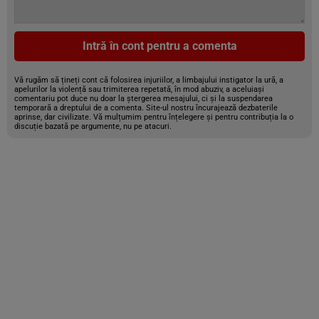
Intră în cont pentru a comenta
Vă rugăm să țineți cont că folosirea injuriilor, a limbajului instigator la ură, a
apelurilor la violență sau trimiterea repetată, în mod abuziv, a aceluiași
comentariu pot duce nu doar la ștergerea mesajului, ci și la suspendarea
temporară a dreptului de a comenta. Site-ul nostru încurajează dezbaterile
aprinse, dar civilizate. Vă mulțumim pentru înțelegere și pentru contribuția la o
discuție bazată pe argumente, nu pe atacuri.