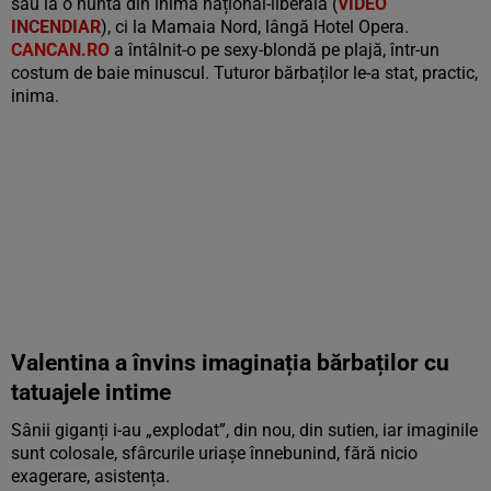
sau la o nuntă din inima național-liberală (
VIDEO
INCENDIAR
), ci la Mamaia Nord, lângă Hotel Opera.
CANCAN.RO
a întâlnit-o pe sexy-blondă pe plajă, într-un
costum de baie minuscul. Tuturor bărbaților le-a stat, practic,
inima.
Valentina a învins imaginația bărbaților cu
tatuajele intime
Sânii giganți i-au „explodat”, din nou, din sutien, iar imaginile
sunt colosale, sfârcurile uriașe înnebunind, fără nicio
exagerare, asistența.