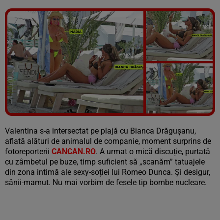
Vezi galeria foto
8 poze
Valentina s-a intersectat pe plajă cu Bianca Drăgușanu,
aflată alături de animalul de companie, moment surprins de
fotoreporterii
CANCAN.RO
. A urmat o mică discuție, purtată
cu zâmbetul pe buze, timp suficient să „scanăm” tatuajele
din zona intimă ale sexy-soției lui Romeo Dunca. Și desigur,
sânii-mamut. Nu mai vorbim de fesele tip bombe nucleare.