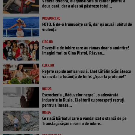
Vedeta celebră, diagnosticată cu cancer pentru a
doua oară, dar a ales să păstreze totul...
PROSPORT.RO
FOTO. E de-o frumusețe rară, dar își acuză iubitul de
violență
CIAO.RO
Poveştile de iubire care au rămas doar o amintire!
Imagini tari cu Gina Pistol, Răzvan...
CLICK.RO
Rețete rapide anticaniculă. Chef Cătălin Scărlătescu
vă invită la tocăniță de linte: „Spor la proteine!”
DIGI 24
Escrocheria „Văduvelor negre”, o adevărată
industrie în Rusia. Căsătorii cu proaspeți recruți,
pentru a încasa...
DIGI24
Ce riscă bărbatul care a vandalizat o stâncă de pe
Transfăgărășan în semn de iubire...