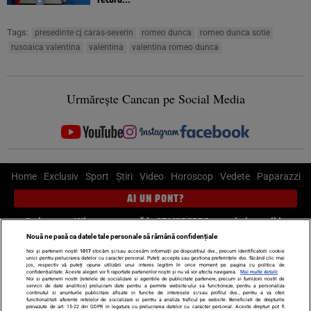
Tags:
presedinte cj caras-severin
romeo dunca
romeo dunca sotie
rusoaica valentina
valentina
valentina romeo dunca
Urmărește Cancan pe Social Media
Home
Exclusiv
Sport
Știri
Video
Horoscop
Vedete
Paparazzi
AI UN PONT?
Scrie-ne pe Whatsapp
, sună la 0741226226 sau trimite mail la
pont@cancan.ro
Nouă ne pasă ca datele tale personale să rămână confidențiale
Noi și partenerii noștri
1017
stocăm și/sau accesăm informații pe dispozitivul dvs., precum identificatorii cookie
unici pentru prelucrarea datelor cu caracter personal. Puteți accepta sau gestiona preferințele dvs. făcând clic mai
Știri interne
Știri externe
Politică
jos, respectiv vă puteți opune utilizării unui interes legitim în orice moment pe pagina cu politica de
confidențialitate. Aceste alegeri vor fi raportate partenerilor noștri și nu vă vor afecta navigarea.
Mai multe detalii
Noi si partenerii nostri (retelele de socializare si agentiile de publicitate partenere, precum si furnizorii nostri de
servicii de date analitice) prelucram date pentru a permite website-ului sa functioneze, pentru a personaliza
Ultimele stiri
Diete
Insula Iubirii
Dictionar de vise
LIFE STYLE
continutul si anunturile publicitare afisate in functie de interesele si/sau profilul dvs., pentru a va oferi
functionalitati aferente retelelor de socializare si pentru a analiza traficul pe website. Beneficiati de drepturile
Horoscop
prevazute de art. 15-22 din GDPR in legatura cu prelucrarea datelor cu caracter personal. Aceste drepturi pot fi