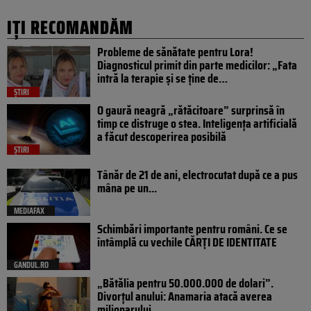
IȚI RECOMANDĂM
Probleme de sănătate pentru Lora!
Diagnosticul primit din parte medicilor: „Fata
intră la terapie și se ține de…
ȘTIRI
O gaură neagră „rătăcitoare” surprinsă în
timp ce distruge o stea. Inteligența artificială
a făcut descoperirea posibilă
ȘTIRI
Tânăr de 21 de ani, electrocutat după ce a pus
mâna pe un...
MEDIAFAX
Schimbări importante pentru români. Ce se
întâmplă cu vechile CĂRȚI DE IDENTITATE
GANDUL.RO
„Bătălia pentru 50.000.000 de dolari”.
Divorțul anului: Anamaria atacă averea
milionarului