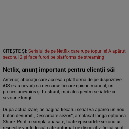
CITEȘTE ȘI:
Serialul de pe Netflix care rupe topurile! A apărut
sezonul 2 și face furori pe platforma de streaming
Netlix, anunț important pentru clienții săi
Anterior, abonații care accesau platforma de pe dispozitive
iOS erau nevoiți să descarce fiecare episod manual, un
proces anevoios și frustrant, mai ales pentru serialele cu
sezoane lungi.
După actualizare, pe pagina fiecărui serial va apărea un nou
buton denumit „Descărcare sezon”, amplasat lângă opțiunea
Share. Printr-o simplă apăsare, toate episoadele sezonului
respectiv vor fi descărcate automat pe dispozitiv, fie că sunt