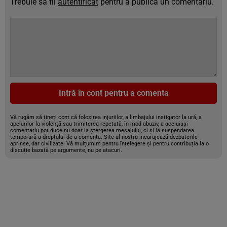
Trebuie să fii
autentificat
pentru a publica un comentariu.
Intră în cont pentru a comenta
Vă rugăm să țineți cont că folosirea injuriilor, a limbajului instigator la ură, a
apelurilor la violență sau trimiterea repetată, în mod abuziv, a aceluiași
comentariu pot duce nu doar la ștergerea mesajului, ci și la suspendarea
temporară a dreptului de a comenta. Site-ul nostru încurajează dezbaterile
aprinse, dar civilizate. Vă mulțumim pentru înțelegere și pentru contribuția la o
discuție bazată pe argumente, nu pe atacuri.