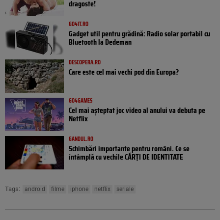
dragoste!
GO4IT.RO
Gadget util pentru grădină: Radio solar portabil cu
Bluetooth la Dedeman
DESCOPERA.RO
Care este cel mai vechi pod din Europa?
GO4GAMES
Cel mai așteptat joc video al anului va debuta pe
Netflix
GANDUL.RO
Schimbări importante pentru români. Ce se
întâmplă cu vechile CĂRȚI DE IDENTITATE
Tags:
android
filme
iphone
netflix
seriale