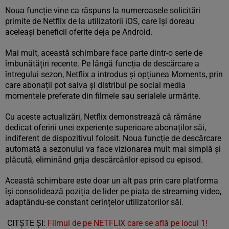
Noua funcție vine ca răspuns la numeroasele solicitări
primite de Netflix de la utilizatorii iOS, care își doreau
aceleași beneficii oferite deja pe Android.
Mai mult, această schimbare face parte dintr-o serie de
îmbunătățiri recente. Pe lângă funcția de descărcare a
întregului sezon, Netflix a introdus și opțiunea Moments, prin
care abonații pot salva și distribui pe social media
momentele preferate din filmele sau serialele urmărite.
Cu aceste actualizări, Netflix demonstrează că rămâne
dedicat oferirii unei experiențe superioare abonaților săi,
indiferent de dispozitivul folosit. Noua funcție de descărcare
automată a sezonului va face vizionarea mult mai simplă și
plăcută, eliminând grija descărcărilor episod cu episod.
Această schimbare este doar un alt pas prin care platforma
își consolidează poziția de lider pe piața de streaming video,
adaptându-se constant cerințelor utilizatorilor săi.
CITȘTE ȘI:
Filmul de pe NETFLIX care se află pe locul 1!