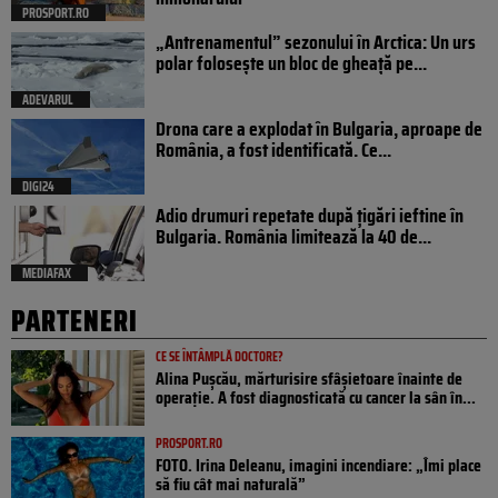
PROSPORT.RO
„Antrenamentul” sezonului în Arctica: Un urs
polar folosește un bloc de gheață pe...
ADEVARUL
Drona care a explodat în Bulgaria, aproape de
România, a fost identificată. Ce...
DIGI24
Adio drumuri repetate după țigări ieftine în
Bulgaria. România limitează la 40 de...
MEDIAFAX
PARTENERI
CE SE ÎNTÂMPLĂ DOCTORE?
Alina Pușcău, mărturisire sfâșietoare înainte de
operație. A fost diagnosticată cu cancer la sân în...
PROSPORT.RO
FOTO. Irina Deleanu, imagini incendiare: „Îmi place
să fiu cât mai naturală”