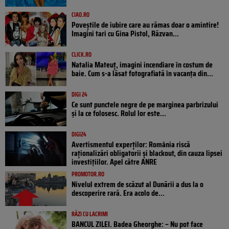
CIAO.RO
Poveştile de iubire care au rămas doar o amintire!
Imagini tari cu Gina Pistol, Răzvan...
CLICK.RO
Natalia Mateuț, imagini incendiare în costum de
baie. Cum s-a lăsat fotografiată în vacanța din...
DIGI 24
Ce sunt punctele negre de pe marginea parbrizului
și la ce folosesc. Rolul lor este...
DIGI24
Avertismentul experților: România riscă
raționalizări obligatorii și blackout, din cauza lipsei
investițiilor. Apel către ANRE
PROMOTOR.RO
Nivelul extrem de scăzut al Dunării a dus la o
descoperire rară. Era acolo de...
RÂZI CU LACRIMI
BANCUL ZILEI. Badea Gheorghe: – Nu pot face